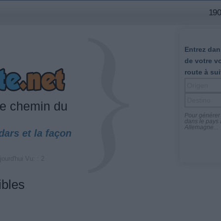
190
Entrez dans
de votre v
route à sui
le chemin du
Pour générer l
dans le pays a
Allemagne...
adars et la façon
jourd'hui Vu: : 2
ibles