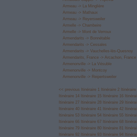
Armeau -> La Minglière
Armeau -> Mathaux
Armeau -> Reyersweiler
Armelle -> Chambeire
Armelle -> Mont de Verroux
Armendarits -> Bonnétable
Armendarits -> Cessales
Armendarits -> Vauchelles-lès-Quesnoy
Armendarits, France -> Arcachon, France
Armenonville -> La Vésuble
Armenonville -> Montcoy
Armenonville -> Reipertsweiler
<< previous
Itinéraire 1
Itinéraire 2
Itinéraire
Itinéraire 14
Itinéraire 15
Itinéraire 16
Itinéra
Itinéraire 27
Itinéraire 28
Itinéraire 29
Itinéra
Itinéraire 40
Itinéraire 41
Itinéraire 42
Itinéra
Itinéraire 53
Itinéraire 54
Itinéraire 55
Itinéra
Itinéraire 66
Itinéraire 67
Itinéraire 68
Itinéra
Itinéraire 79
Itinéraire 80
Itinéraire 81
Itinéra
Itinéraire 92
Itinéraire 93
Itinéraire 94
Itinéra