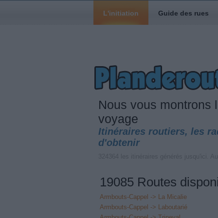
L'initiation
Guide des rues
Nous vous montrons 
voyage
Itinéraires routiers, les r
d'obtenir
324364 les itinéraires générés jusqu'ici. Au
19085 Routes dispon
Armbouts-Cappel -> La Micalie
Armbouts-Cappel -> Laboutarié
Armbouts-Cappel -> Tripeval