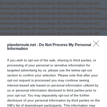
427
Itinéraire 428
Itinéraire 429
Itinéraire 430
Itinéraire 431
Itinéraire 432
Itinéraire 433
Itinéraire 434
Itinéraire 435
Itinéraire 436
Itinéraire 437
Itinéraire
438
Itinéraire 439
Itinéraire 440
Itinéraire 441
Itinéraire 442
Itinéraire 443
Itinéraire 444
Itinéraire 445
Itinéraire 446
Itinéraire 447
Itinéraire 448
Itinéraire
449
Itinéraire 450
Itinéraire 451
Itinéraire 452
Itinéraire 453
Itinéraire 454
Itinéraire 455
Itinéraire 456
Itinéraire 457
Itinéraire 458
Itinéraire 459
Itinéraire
460
Itinéraire 461
Itinéraire 462
Itinéraire 463
Itinéraire 464
Itinéraire 465
Itinéraire 466
Itinéraire 467
Itinéraire 468
Itinéraire 469
Itinéraire 470
Itinéraire
471
Itinéraire 472
Itinéraire 473
Itinéraire 474
Itinéraire 475
Itinéraire 476
planderoute.net -
Do Not Process My Personal
Information
Itinéraire 477
Itinéraire 478
Itinéraire 479
Itinéraire 480
Itinéraire 481
Itinéraire
482
Itinéraire 483
Itinéraire 484
Itinéraire 485
Itinéraire 486
Itinéraire 487
Itinéraire 488
Itinéraire 489
Itinéraire 490
Itinéraire 491
Itinéraire 492
Itinéraire
If you wish to opt-out of the sale, sharing to third parties, or
493
Itinéraire 494
Itinéraire 495
Itinéraire 496
Itinéraire 497
Itinéraire 498
processing of your personal or sensitive information for
Itinéraire 499
Itinéraire 500
Itinéraire 501
Itinéraire 502
Itinéraire 503
Itinéraire
targeted advertising by us, please use the below opt-out
504
Itinéraire 505
Itinéraire 506
Itinéraire 507
Itinéraire 508
Itinéraire 509
section to confirm your selection. Please note that after your
Itinéraire 510
Itinéraire 511
Itinéraire 512
Itinéraire 513
Itinéraire 514
Itinéraire
opt-out request is processed you may continue seeing
515
Itinéraire 516
Itinéraire 517
Itinéraire 518
Itinéraire 519
Itinéraire 520
interest-based ads based on personal information utilized by
Itinéraire 521
Itinéraire 522
Itinéraire 523
Itinéraire 524
Itinéraire 525
Itinéraire
us or personal information disclosed to third parties prior to
526
Itinéraire 527
Itinéraire 528
Itinéraire 529
Itinéraire 530
Itinéraire 531
your opt-out. You may separately opt-out of the further
Itinéraire 532
Itinéraire 533
Itinéraire 534
Itinéraire 535
Itinéraire 536
Itinéraire
disclosure of your personal information by third parties on the
537
Itinéraire 538
Itinéraire 539
Itinéraire 540
Itinéraire 541
Itinéraire 542
IAB’s list of downstream participants. This information may