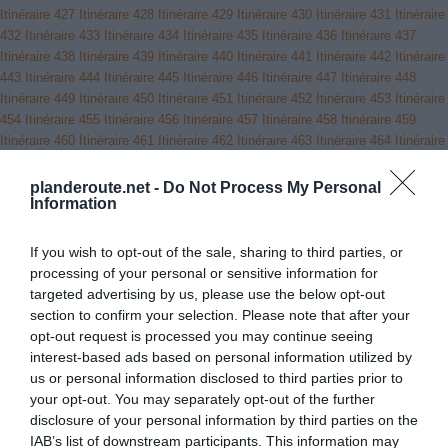
Itinéraire 427
Itinéraire 428
Itinéraire 429
Itinéraire 430
Itinéraire 431
Itinéraire
432
Itinéraire 433
Itinéraire 434
Itinéraire 435
Itinéraire 436
Itinéraire 437
Itinéraire 438
Itinéraire 439
Itinéraire 440
Itinéraire 441
Itinéraire 442
Itinéraire
443
Itinéraire 444
Itinéraire 445
Itinéraire 446
Itinéraire 447
Itinéraire 448
Itinéraire 449
Itinéraire 450
Itinéraire 451
Itinéraire 452
Itinéraire 453
Itinéraire
454
Itinéraire 455
Itinéraire 456
Itinéraire 457
Itinéraire 458
Itinéraire 459
Itinéraire 460
Itinéraire 461
Itinéraire 462
Itinéraire 463
Itinéraire 464
Itinéraire
465
Itinéraire 466
Itinéraire 467
Itinéraire 468
Itinéraire 469
Itinéraire 470
Itinéraire 471
Itinéraire 472
Itinéraire 473
Itinéraire 474
Itinéraire 475
Itinéraire
planderoute.net -
Do Not Process My Personal
Information
476
Itinéraire 477
Itinéraire 478
Itinéraire 479
Itinéraire 480
Itinéraire 481
Itinéraire 482
Itinéraire 483
Itinéraire 484
Itinéraire 485
Itinéraire 486
Itinéraire
487
Itinéraire 488
Itinéraire 489
Itinéraire 490
Itinéraire 491
Itinéraire 492
If you wish to opt-out of the sale, sharing to third parties, or
Itinéraire 493
Itinéraire 494
Itinéraire 495
Itinéraire 496
Itinéraire 497
Itinéraire
processing of your personal or sensitive information for
498
Itinéraire 499
Itinéraire 500
Itinéraire 501
Itinéraire 502
Itinéraire 503
targeted advertising by us, please use the below opt-out
Itinéraire 504
Itinéraire 505
Itinéraire 506
Itinéraire 507
Itinéraire 508
Itinéraire
section to confirm your selection. Please note that after your
509
Itinéraire 510
Itinéraire 511
Itinéraire 512
Itinéraire 513
Itinéraire 514
opt-out request is processed you may continue seeing
Itinéraire 515
Itinéraire 516
Itinéraire 517
Itinéraire 518
Itinéraire 519
Itinéraire
interest-based ads based on personal information utilized by
520
Itinéraire 521
Itinéraire 522
Itinéraire 523
Itinéraire 524
Itinéraire 525
us or personal information disclosed to third parties prior to
Itinéraire 526
Itinéraire 527
Itinéraire 528
Itinéraire 529
Itinéraire 530
Itinéraire
your opt-out. You may separately opt-out of the further
531
Itinéraire 532
Itinéraire 533
Itinéraire 534
Itinéraire 535
Itinéraire 536
disclosure of your personal information by third parties on the
Itinéraire 537
Itinéraire 538
Itinéraire 539
Itinéraire 540
Itinéraire 541
Itinéraire
IAB’s list of downstream participants. This information may