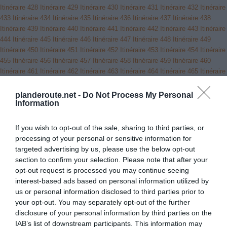
Itinéraire 428
Itinéraire 429
Itinéraire 430
Itinéraire 431
Itinéraire 432
Itinéraire
433
Itinéraire 434
Itinéraire 435
Itinéraire 436
Itinéraire 437
Itinéraire 438
Itinéraire 439
Itinéraire 440
Itinéraire 441
Itinéraire 442
Itinéraire 443
Itinéraire
444
Itinéraire 445
Itinéraire 446
Itinéraire 447
Itinéraire 448
Itinéraire 449
Itinéraire 450
Itinéraire 451
Itinéraire 452
Itinéraire 453
Itinéraire 454
Itinéraire
455
Itinéraire 456
Itinéraire 457
Itinéraire 458
Itinéraire 459
Itinéraire 460
Itinéraire 461
Itinéraire 462
Itinéraire 463
Itinéraire 464
Itinéraire 465
Itinéraire
466
Itinéraire 467
Itinéraire 468
Itinéraire 469
Itinéraire 470
Itinéraire 471
Itinéraire 472
Itinéraire 473
Itinéraire 474
Itinéraire 475
Itinéraire 476
Itinéraire
planderoute.net -
Do Not Process My Personal
Information
477
Itinéraire 478
Itinéraire 479
Itinéraire 480
Itinéraire 481
Itinéraire 482
Itinéraire 483
Itinéraire 484
Itinéraire 485
Itinéraire 486
Itinéraire 487
Itinéraire
488
Itinéraire 489
Itinéraire 490
Itinéraire 491
Itinéraire 492
Itinéraire 493
If you wish to opt-out of the sale, sharing to third parties, or
Itinéraire 494
Itinéraire 495
Itinéraire 496
Itinéraire 497
Itinéraire 498
Itinéraire
processing of your personal or sensitive information for
499
Itinéraire 500
Itinéraire 501
Itinéraire 502
Itinéraire 503
Itinéraire 504
targeted advertising by us, please use the below opt-out
Itinéraire 505
Itinéraire 506
Itinéraire 507
Itinéraire 508
Itinéraire 509
Itinéraire
section to confirm your selection. Please note that after your
510
Itinéraire 511
Itinéraire 512
Itinéraire 513
Itinéraire 514
Itinéraire 515
opt-out request is processed you may continue seeing
Itinéraire 516
Itinéraire 517
Itinéraire 518
Itinéraire 519
Itinéraire 520
Itinéraire
interest-based ads based on personal information utilized by
521
Itinéraire 522
Itinéraire 523
Itinéraire 524
Itinéraire 525
Itinéraire 526
us or personal information disclosed to third parties prior to
Itinéraire 527
Itinéraire 528
Itinéraire 529
Itinéraire 530
Itinéraire 531
Itinéraire
your opt-out. You may separately opt-out of the further
532
Itinéraire 533
Itinéraire 534
Itinéraire 535
Itinéraire 536
Itinéraire 537
disclosure of your personal information by third parties on the
Itinéraire 538
Itinéraire 539
Itinéraire 540
Itinéraire 541
Itinéraire 542
Itinéraire
IAB’s list of downstream participants. This information may