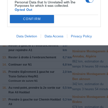
Personal Data that Is Unrelated with the
7.
Au rond-point, prendre la
2e
sortie
1,0 km
Purposes for which it was collected.
Itinéraire Mostaganem 
Opted Out
Aeroport alger
8.
Au rond-point, prendre la
2e
sortie
1,0 km
346 km, estimation du
CONFIRM
9.
Au rond-point, prendre la
2e
sortie
0,1 km
temps 3 heures 55 minut
10.
Continuer sur
N90A
59,6
Itinéraire Mostaganem 
km
Alger
Data Deletion
Data Access
Privacy Policy
11.
Tourner à
droite
0,8 km
341 km, estimation du
temps 4 heures 1 minute
12.
Rester à
gauche
à l'embranchement
257
pour rejoindre
A1
km
Itinéraire Mostaganem 
Annaba, Algérie
13.
Rester à
droite
à l'embranchement
0,7 km
862 km, estimation du
14.
Continuer sur
N1
6,8 km
temps 9 heures 59 minut
15.
Prendre légèrement
à gauche
sur
2,0 km
Itinéraire Mostaganem 
Trans-Sahara Hwy
/
N1
Ben aknoun
Continuer de suivre N1
342 km, estimation du
16.
Au rond-point, prendre la
2e
sortie sur
0,5 km
temps 3 heures 54 minut
Rue Ali Haddad
Itinéraire Mostaganem 
17.
Prendre
à gauche
sur
Chemin Haddad
0,3 km
Biskra
Ali
674 km, estimation du