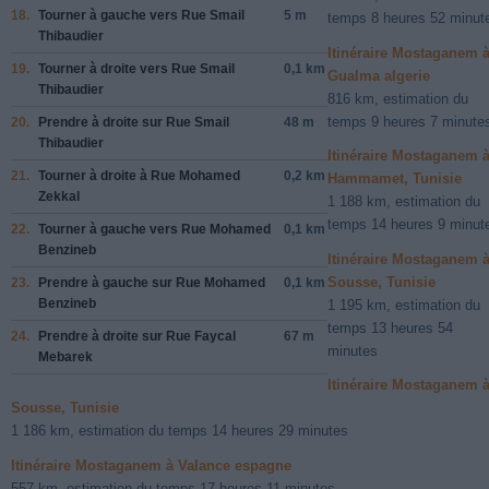
18.
Tourner à
gauche
vers
Rue Smail
5 m
temps 8 heures 52 minut
Thibaudier
Itinéraire Mostaganem 
19.
Tourner à
droite
vers
Rue Smail
0,1 km
Gualma algerie
Thibaudier
816 km, estimation du
temps 9 heures 7 minute
20.
Prendre
à droite
sur
Rue Smail
48 m
Thibaudier
Itinéraire Mostaganem 
21.
Tourner à
droite
à
Rue Mohamed
0,2 km
Hammamet, Tunisie
Zekkal
1 188 km, estimation du
temps 14 heures 9 minut
22.
Tourner à
gauche
vers
Rue Mohamed
0,1 km
Benzineb
Itinéraire Mostaganem 
Sousse, Tunisie
23.
Prendre
à gauche
sur
Rue Mohamed
0,1 km
Benzineb
1 195 km, estimation du
temps 13 heures 54
24.
Prendre
à droite
sur
Rue Faycal
67 m
minutes
Mebarek
Itinéraire Mostaganem 
Sousse, Tunisie
1 186 km, estimation du temps 14 heures 29 minutes
Itinéraire Mostaganem à Valance espagne
557 km, estimation du temps 17 heures 11 minutes