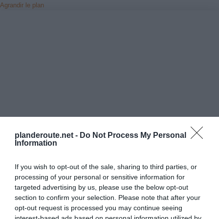
Agrandir le plan
planderoute.net -
Do Not Process My Personal
Information
If you wish to opt-out of the sale, sharing to third parties, or
processing of your personal or sensitive information for
targeted advertising by us, please use the below opt-out
Vérifiez la météo dans votre voyage
section to confirm your selection. Please note that after your
opt-out request is processed you may continue seeing
Places à proximité de votre itinéraire (moins de 30)
interest-based ads based on personal information utilized by