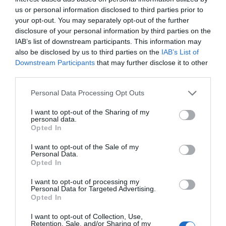
us or personal information disclosed to third parties prior to
your opt-out. You may separately opt-out of the further
Facebook Partager cette voie
disclosure of your personal information by third parties on the
IAB’s list of downstream participants. This information may
also be disclosed by us to third parties on the
IAB’s List of
Itinéraire
Downstream Participants
that may further disclose it to other
third parties.
Personal Data Processing Opt Outs
I want to opt-out of the Sharing of my
341 km (
tiempo estimado
4 heures 1 minute)
personal data.
1.
Prendre la direction
nord
vers
N11
56 m
Opted In
2.
Au rond-point, prendre
N11
3,3 km
I want to opt-out of the Sale of my
Personal Data.
3.
Au rond-point, prendre la
2e
sortie
5,1 km
Opted In
Données cartographiques
4.
Au rond-point, prendre la
3e
sortie
1,0 km
©2016 Google
I want to opt-out of processing my
5.
Rester sur la file de
gauche
pour
0,2 km
Personal Data for Targeted Advertising.
Autres forfaits 
continuer sur
N90
Opted In
partir de
6.
Au rond-point, prendre la
2e
sortie et
1,0 km
I want to opt-out of Collection, Use,
Mostaganem
continuer sur
N90
Retention, Sale, and/or Sharing of my