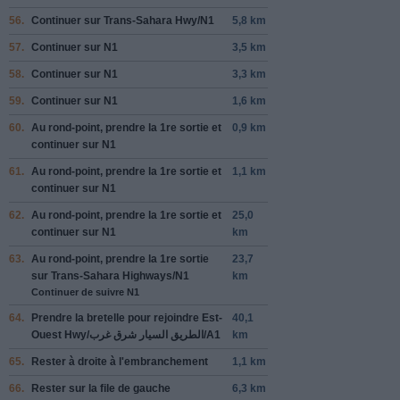
56.
Continuer sur
Trans-Sahara Hwy/N1
5,8 km
57.
Continuer sur
N1
3,5 km
58.
Continuer sur
N1
3,3 km
59.
Continuer sur
N1
1,6 km
60.
Au rond-point, prendre la
1re
sortie et
0,9 km
continuer sur
N1
61.
Au rond-point, prendre la
1re
sortie et
1,1 km
continuer sur
N1
62.
Au rond-point, prendre la
1re
sortie et
25,0
continuer sur
N1
km
63.
Au rond-point, prendre la
1re
sortie
23,7
sur
Trans-Sahara Highways/N1
km
Continuer de suivre N1
64.
Prendre la bretelle pour rejoindre
Est-
40,1
Ouest Hwy/‫الطريق السيار شرق غرب‬‎/A1
km
65.
Rester à
droite
à l'embranchement
1,1 km
66.
Rester sur la file de
gauche
6,3 km