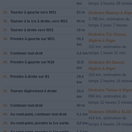
temps 3 heures 28 minut
km
35.
Tourner à
gauche
vers
W31
63 m
Itinéraire Niamey à Alge
3 795 km, estimation du
36.
Tourner à la 1re
à droite
, vers
W31
94 m
temps 2 jours 7 heures
37.
Tourner à
droite
vers
W31
18 m
Itinéraire Tizi Ouzou,
38.
Prendre
à gauche
sur
W31
59,3
Algérie à Alger
km
102 km, estimation du
temps 1 heure 31 min
39.
Continuer tout droit
0,2 km
40.
Prendre
à gauche
sur
N18
32,8
Itinéraire Ait Daoud,
km
Algérie à Alger
163 km, estimation du
41.
Prendre
à droite
sur
N1
29,4
temps 2 heures 14 minut
km
Itinéraire Tunise à Alger
42.
Tourner légèrement à
droite
10,4
899 km, estimation du
km
temps 11 heures 0 minut
43.
Continuer tout droit
60 m
Itinéraire ORAN à ALG
44.
Au rond-point, continuer tout droit
0,1 km
414 km, estimation du
45.
Au rond-point, prendre la
1re
sortie
4,0 km
temps 4 heures 19 minut
46.
Au rond-point, prendre la
1re
sortie
1,7 km