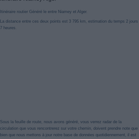
Itinéraire routier Généré le entre Niamey et Alger.
La distance entre ces deux points est 3 795 km, estimation du temps 2 jours
7 heures.
Nouveaux itinéraires trouvés
Notre système a détecté des itinéraires mis à jour entre
Niamey
et
Alger
mieux optimisé pour votre voyage en voiture. Cliquez sur le
bouton "Recharger Itinéraires" ou de fermer cet avis. Merci!
Fermer cet avis
Sous la feuille de route, nous avons généré, vous verrez radar de la
circulation que vous rencontrerez sur votre chemin, doivent prendre note que
bien que nous mettons à jour notre base de données quotidiennement, il est