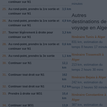
continuer sur
N1
minutes
25.
Au rond-point, prendre la
1re
sortie et
3,5 km
continuer sur
N1
Autres
destinations de
26.
Au rond-point, prendre la
1re
sortie et
4,9 km
continuer sur
N1
voyage en Alge
27.
Tourner légèrement à
droite
pour
3,3 km
Itinéraire Tunis à Alger
continuer sur
N1
831 km, estimation du
28.
Au rond-point, prendre la
1re
sortie et
0,6 km
temps 8 heures 17 minut
continuer sur
N1
Itinéraire Tissemsilt à
29.
Au rond-point, prendre la
3e
sortie
1,1 km
Alger
30.
Continuer sur
N1
12,1
213 km, estimation du
km
temps 2 hours 30 mins
31.
Continuer tout droit sur
N1
162
Itinéraire Bejaia à Alger
km
242 km, estimation du
32.
Continuer tout droit sur
N1
0,2 km
temps 2 heures 50 minut
33.
Prendre
à droite
sur
W31
10,4
Itinéraire Constantine à
km
Alger
387 km, estimation du
34.
Continuer sur
W31
13,9