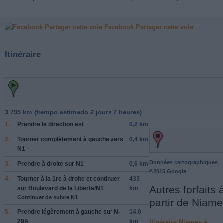
Facebook Partager cette voie
Itinéraire
3 795 km (
tiempo estimado
2 jours 7 heures)
1.
Prendre la direction
est
0,2 km
2.
Tourner complètement à
gauche
vers
0,4 km
N1
Données cartographiques
3.
Prendre
à droite
sur
N1
0,6 km
©2015 Google
4.
Tourner à la 1re
à droite
et continuer
433
Autres forfaits 
sur
Boulevard de la Liberte/N1
km
Continuer de suivre N1
partir de Niam
5.
Prendre légèrement
à gauche
sur
N-
14,0
29A
km
Itinéraire Niamey à