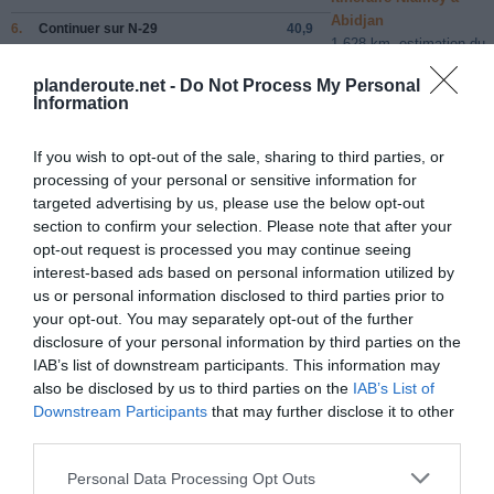
Abidjan
6.
Continuer sur
N-29
40,9
1 628 km, estimation du
km
temps 22 heures 8 minut
7.
Continuer sur
N29
61,2
planderoute.net -
Do Not Process My Personal
Itinéraire Niamey à Abu
Information
km
948 km, estimation du
8.
Continuer sur
N25
246
temps 13 heures 34
If you wish to opt-out of the sale, sharing to third parties, or
km
minutes
processing of your personal or sensitive information for
9.
Continuer sur
N25
394
targeted advertising by us, please use the below opt-out
Itinéraire Niamey à Acc
km
section to confirm your selection. Please note that after your
1 237 km, estimation du
10.
Continuer tout droit
1,5 km
opt-out request is processed you may continue seeing
temps 17 heures 5 minut
interest-based ads based on personal information utilized by
11.
Au rond-point, prendre la
1re
sortie
216
Itinéraire Niamey à Alge
us or personal information disclosed to third parties prior to
km
3 795 km, estimation du
your opt-out. You may separately opt-out of the further
12.
Tourner légèrement à
gauche
7,4 km
temps 2 jours 7 heures
disclosure of your personal information by third parties on the
IAB’s list of downstream participants. This information may
13.
Continuer sur
N1
0,7 km
Itinéraire Niamey à Arlit
Entrée sur le territoire : Algérie
also be disclosed by us to third parties on the
IAB’s List of
1 192 km, estimation du
Downstream Participants
that may further disclose it to other
temps 16 heures 11
14.
Continuer sur
N1
407
third parties.
minutes
km
15.
Au rond-point, prendre la
3e
sortie et
0,6 km
Itinéraire Niamey à Arlit
Personal Data Processing Opt Outs
continuer sur
N1