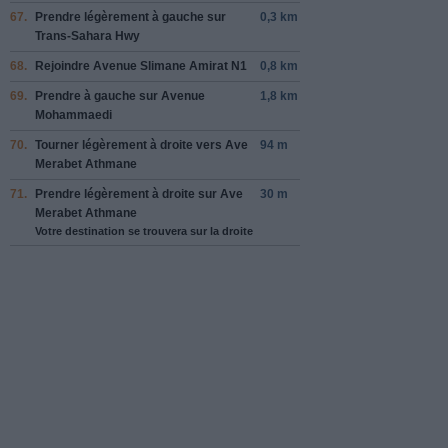
67.
Prendre légèrement
à gauche
sur
0,3 km
Trans-Sahara Hwy
68.
Rejoindre
Avenue Slimane Amirat N1
0,8 km
69.
Prendre
à gauche
sur
Avenue
1,8 km
Mohammaedi
70.
Tourner légèrement à
droite
vers
Ave
94 m
Merabet Athmane
71.
Prendre légèrement
à droite
sur
Ave
30 m
Merabet Athmane
Votre destination se trouvera sur la droite