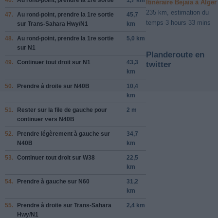
Itinéraire Bejaia à Alger
235 km, estimation du
47.
Au rond-point, prendre la
1re
sortie
45,7
temps 3 hours 33 mins
sur
Trans-Sahara Hwy/N1
km
48.
Au rond-point, prendre la
1re
sortie
5,0 km
sur
N1
Planderoute en
49.
Continuer tout droit sur
N1
43,3
twitter
km
50.
Prendre
à droite
sur
N40B
10,4
km
51.
Rester sur la file de
gauche
pour
2 m
continuer vers
N40B
52.
Prendre légèrement
à gauche
sur
34,7
N40B
km
53.
Continuer tout droit sur
W38
22,5
km
54.
Prendre
à gauche
sur
N60
31,2
km
55.
Prendre
à droite
sur
Trans-Sahara
2,4 km
Hwy/N1