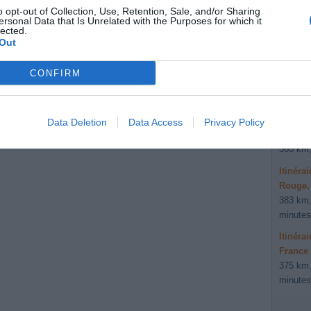
391 km,
o opt-out of Collection, Use, Retention, Sale, and/or Sharing
ersonal Data that Is Unrelated with the Purposes for which it
lected.
Autr
Out
en C
CONFIRM
Itinéra
391 km,
 voyage
Itinéra
Data Deletion
Data Access
Privacy Policy
Rouge,
e (moins de 30)
360 km,
Itinéra
Rouge,
383 km,
minutes
Itinéra
France
375 km,
minutes