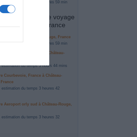
 estimation du temps 3 heures 59 min
es destinations de voyage
hâteau-Rouge, France
ire Montreuil à Château-Rouge, France
 estimation du temps 3 heures 59 min
ire Villemomble, France à Château-
 France
 estimation du temps 3 hours 44 mins
ire Courbevoie, France à Château-
 France
 estimation du temps 3 heures 42
ire Aeroport orly sud à Château-Rouge,
 estimation du temps 3 heures 32