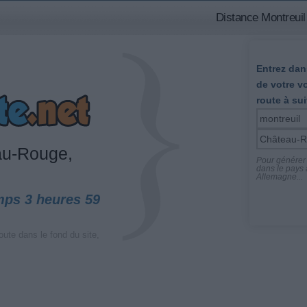
Distance Montreuil
Entrez dans
de votre v
route à sui
u-Rouge,
Pour générer l
dans le pays a
Allemagne...
mps 3 heures 59
oute dans le fond du site,