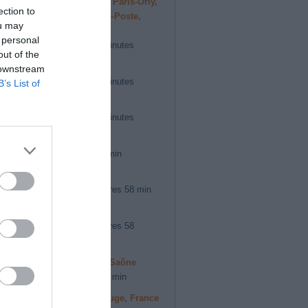
ire Montreuil à Aéroport de Paris-Orly,
ection to
l Sud, 91551 Paray-Vieille-Poste,
ou may
 personal
, estimation du temps 26 minutes
out of the
ire Montreuil à Argenteuil
 downstream
, estimation du temps 27 minutes
B’s List of
ire Montreuil à Bailleval
, estimation du temps 56 minutes
ire Montreuil à Béguios
 estimation du temps 7h 4 min
ire Montreuil à Bonnat
 estimation du temps 3 heures 58 min
ire Montreuil à Cap d agde
 estimation du temps 6 heures 58
ire Montreuil à Chalon-sur-Saône
 estimation du temps 5h 40 min
ire Montreuil à Château-Rouge, France