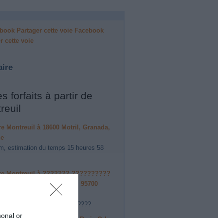
Facebook
r cette voie
aire
s forfaits à partir de
reuil
ire Montreuil à 18600 Motril, Granada,
ne
m, estimation du temps 15 heures 58
aire Montreuil à ??????? ??????????
?? ???? ??? ???? (CDG), 95700
-??-?????, ??????
?, estimation du temps 18 ?????
sonal or