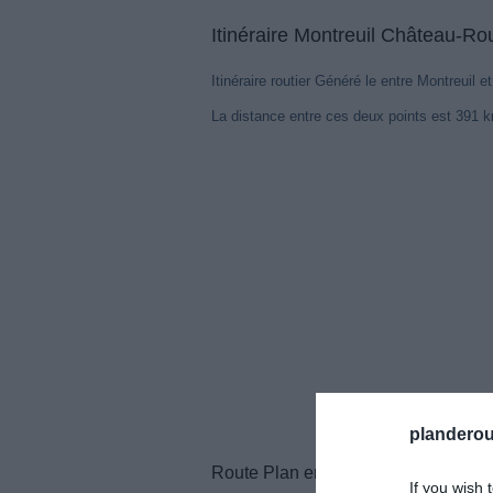
Itinéraire Montreuil Château-R
Itinéraire routier Généré le entre Montreuil
La distance entre ces deux points est 391 
planderou
Route Plan entre Montreuil et Chât
If you wish 