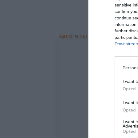
sensitive in
confirm you
continue se
information 
further disc
Agrandir le plan
participants
Downstream 
Persona
I want t
Opted 
I want t
Opted 
I want 
Advertis
Opted 