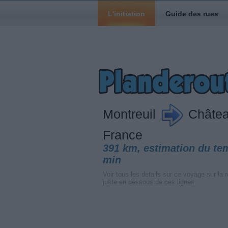
L'initiation
Guide des rues
Montreuil
Châtea
France
391 km, estimation du te
min
Voir tous les détails sur ce voyage sur la r
juste en dessous de ces lignes.