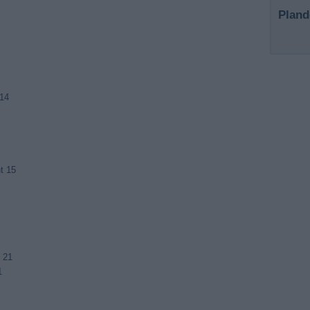
Pland
 14
t 15
 21
1