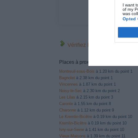
I want t
of my P
was col
Opted 
Vérifiez la météo dans votre
Places à proximité de votre itinérair
Montreuil-sous-Bois
à 1.20 km du point 1
Bagnolet
à 2.38 km du point 1
Vincennes
à 1.87 km du point 1
Noisy-le-Sec
à 2.30 km du point 2
Les Lilas
à 2.15 km du point 3
Caronte
à 1.55 km du point 8
Charonne
à 1.12 km du point 9
Le Kremlin-Bicêtre
à 0.19 km du point 10
Kremlin-Bicêtre
à 0.19 km du point 10
Ivry-sur-Seine
à 1.41 km du point 10
Vieux-Maisons
à 1.39 km du point 11