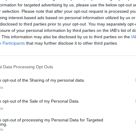
Itinéra
formation for targeted advertising by us, please use the below opt-out s
Termina
r selection. Please note that after your opt-out request is processed y
France.
eing interest-based ads based on personal information utilized by us or
23,8 km
disclosed to third parties prior to your opt-out. You may separately opt-
Itinéra
losure of your personal information by third parties on the IAB’s list of
25,7 km
. This information may also be disclosed by us to third parties on the
IA
Participants
that may further disclose it to other third parties.
Itinéra
70,7 km
Itinéra
l Data Processing Opt Outs
763 km,
Itinéra
o opt-out of the Sharing of my personal data.
346 km,
In
Itinéra
767 km,
o opt-out of the Sale of my Personal Data.
minutes
In
Itinéra
to opt-out of processing my Personal Data for Targeted
606 km,
ing.
In
Itinéra