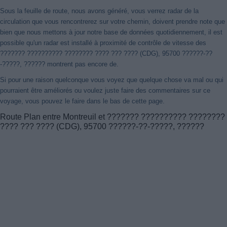
Sous la feuille de route, nous avons généré, vous verrez radar de la
circulation que vous rencontrerez sur votre chemin, doivent prendre note que
bien que nous mettons à jour notre base de données quotidiennement, il est
possible qu'un radar est installé à proximité de contrôle de vitesse des
??????? ?????????? ???????? ???? ??? ???? (CDG), 95700 ??????-??
-?????, ?????? montrent pas encore de.
Si pour une raison quelconque vous voyez que quelque chose va mal ou qui
pourraient être améliorés ou voulez juste faire des commentaires sur ce
voyage, vous pouvez le faire dans le bas de cette page.
Route Plan entre Montreuil et ??????? ?????????? ????????
???? ??? ???? (CDG), 95700 ??????-??-?????, ??????