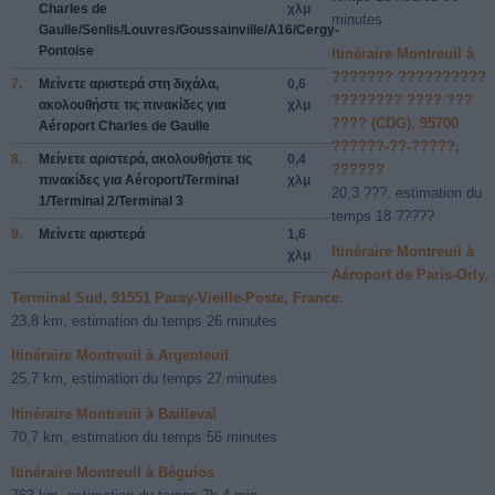
Charles de
χλμ
minutes
Gaulle/Senlis/Louvres/Goussainville/A16/Cergy-
Pontoise
Itinéraire Montreuil à
??????? ??????????
7.
Μείνετε
αριστερά
στη διχάλα,
0,6
???????? ???? ???
ακολουθήστε τις πινακίδες για
χλμ
???? (CDG), 95700
Aéroport Charles de Gaulle
??????-??-?????,
8.
Μείνετε
αριστερά
, ακολουθήστε τις
0,4
??????
πινακίδες για
Aéroport/Terminal
χλμ
20,3 ???, estimation du
1/Terminal 2/Terminal 3
temps 18 ?????
9.
Μείνετε
αριστερά
1,6
Itinéraire Montreuil à
χλμ
Aéroport de Paris-Orly,
Terminal Sud, 91551 Paray-Vieille-Poste, France.
23,8 km, estimation du temps 26 minutes
Itinéraire Montreuil à Argenteuil
25,7 km, estimation du temps 27 minutes
Itinéraire Montreuil à Bailleval
70,7 km, estimation du temps 56 minutes
Itinéraire Montreuil à Béguios