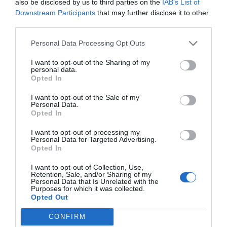
also be disclosed by us to third parties on the
IAB’s List of
Downstream Participants
that may further disclose it to other
third parties.
Vérifiez la météo dans votre voyage
Personal Data Processing Opt Outs
Places à proximité de votre itinéraire (moins de 30)
I want to opt-out of the Sharing of my
personal data.
Montreuil-sous-Bois
à 1.20 km du point 1
Opted In
Bagnolet
à 2.38 km du point 1
Vincennes
à 1.87 km du point 1
I want to opt-out of the Sale of my
Noisy-le-Sec
à 2.30 km du point 2
Personal Data.
Opted In
Les Lilas
à 2.15 km du point 3
Roissy-en-France
à 2.24 km du point 6
I want to opt-out of processing my
Villepinte
à 2.86 km du point 6
Personal Data for Targeted Advertising.
Vaudherland
à 2.40 km du point 6
Opted In
Tremblay-lès-Gonesse
à 2.88 km du point 7
I want to opt-out of Collection, Use,
Le Tremblay-lès-Gonesse
à 2.71 km du point 9
Retention, Sale, and/or Sharing of my
Personal Data that Is Unrelated with the
Purposes for which it was collected.
Opted Out
Facebook Partager cette voie
CONFIRM
Itinéraire