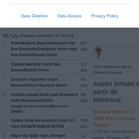
Data Deletion
Data Access
Privacy Policy
20,3 χλμ (
tiempo estimado
18 λεπτά)
1.
Κατευθυνθείτε
βορειοανατολικά
στην
0,3
Rue Dombasle/Dombasle Street
προς
χλμ
Rue Danton/Danton Street
2.
Στροφή
αριστερά
στη(ν)
Rue
0,3
©2014 Δεδομένα χάρτη
Danton/Danton Street
χλμ
Cybercity, Google
3.
Συνεχίστε προς
Rue Victor
0,4
Autres forfaits 
Beausse/Victor Beausse Street
χλμ
partir de
4.
Ανοιχτή στροφή
δεξιά
προς
Boulevard
0,8
Montreuil
Henri Barbusse/D36BIS
χλμ
Συνεχίστε για να ακολουθήσετε τον
D36BIS
Itinéraire Montreuil à
18600 Motril, Granada,
5.
Στρίψτε
δεξιά
για να μπείτε στη(ν)
A3
14,6
Espagne
προς
Bondy/Bobigny/Lille/A86
χλμ
1 755 km, estimation du
6.
Πάρτε την έξοδο προς
Aéroport
1,3
temps 15 heures 58