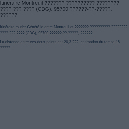
Itinéraire Montreuil ??????? ?????????? ????????
???? ??? ???? (CDG), 95700 ??????-??-?????,
??????
Itinéraire routier Généré le entre Montreuil et ??????? ?????????? ????????
???? ??? ???? (CDG), 95700 ??????-??-?????, ??????.
La distance entre ces deux points est 20,3 ???, estimation du temps 18
?????.