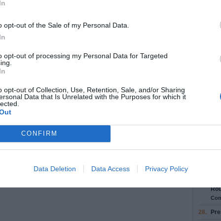
In
21.
Au 
con
o opt-out of the Sale of my Personal Data.
22.
Au 
In
Rou
to opt-out of processing my Personal Data for Targeted
23.
Au 
ing.
su
In
Con
o opt-out of Collection, Use, Retention, Sale, and/or Sharing
24.
Au 
ersonal Data that Is Unrelated with the Purposes for which it
Fbg
lected.
Con
Out
25.
Au 
con
CONFIRM
26.
Au 
Rue
Con
Data Deletion
Data Access
Privacy Policy
27.
Au 
Rou
Con
28.
Pre