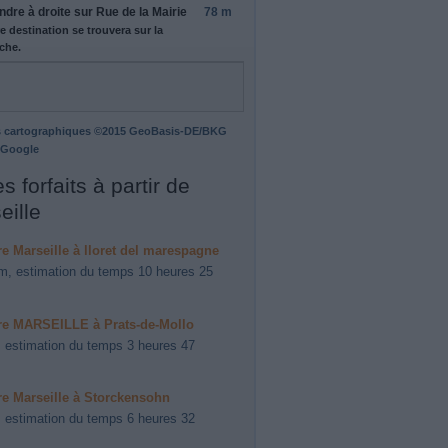
ndre
à droite
sur
Rue de la Mairie
78 m
e destination se trouvera sur la
che.
 cartographiques ©2015 GeoBasis-DE/BKG
 Google
s forfaits à partir de
eille
ire Marseille à lloret del marespagne
m, estimation du temps 10 heures 25
ire MARSEILLE à Prats-de-Mollo
 estimation du temps 3 heures 47
ire Marseille à Storckensohn
 estimation du temps 6 heures 32