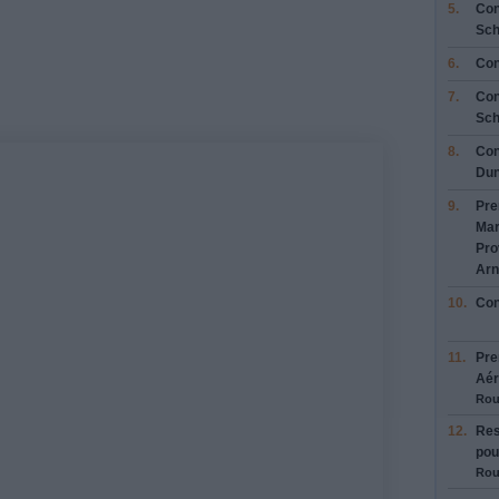
Merci!
5.
Con
Sc
6.
Con
7.
Con
Fe
Sc
8.
Con
Dun
9.
Pre
Mar
Pro
Arn
10.
Con
11.
Pre
Aér
Rou
12.
Res
pou
Rou