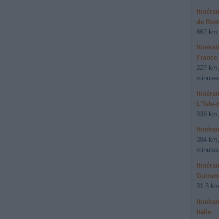
Itinéra
de Rome
862 km,
Itinéra
France
227 km,
minutes
Itinéra
L"Isle-
338 km,
Itinéra
384 km,
minutes
Itinéra
Guiram
31,3 km
Itinéra
Italie