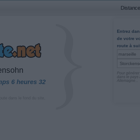
Distance
Entrez dans
de votre v
route à sui
ensohn
Pour générer l
dans le pays a
mps 6 heures 32
Allemagne...
oute dans le fond du site,