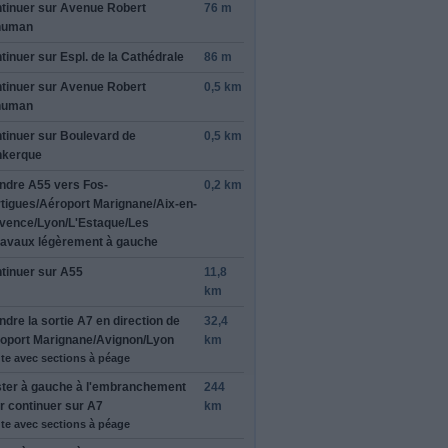
tinuer sur
Avenue Robert
76 m
human
tinuer sur
Espl. de la Cathédrale
86 m
tinuer sur
Avenue Robert
0,5 km
rmer cet avis
human
tinuer sur
Boulevard de
0,5 km
kerque
ndre
A55
vers
Fos-
0,2 km
tigues/Aéroport Marignane/Aix-en-
vence/Lyon/L'Estaque/Les
avaux
légèrement à
gauche
tinuer sur
A55
11,8
km
ndre la sortie
A7
en direction de
32,4
oport Marignane/Avignon/Lyon
km
te avec sections à péage
ter à
gauche
à l'embranchement
244
r continuer sur
A7
km
te avec sections à péage