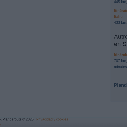
445 km,
Itinéra
Italie
433 km,
Autr
en S
Itinéra
707 km,
minutes
Pland
ure. Planderoute © 2025
Privacidad y cookies
e