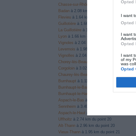
Opted 
Chasse-sur-Rhône
à 2.44 km du point 13
Badan
à 2.08 km du point 13
I want t
Flevieu
à 1.64 km du point 13
Opted 
Guillotière
à 1.66 km du point 14
La Guillotière
à 1.66 km du point 14
I want 
Lyon
à 1.66 km du point 14
Advertis
Vignoles
à 2.04 km du point 15
Opted 
Levernois
à 1.98 km du point 15
I want t
Vignolles
à 2.04 km du point 15
of my P
Chorey-lès-Beaune
à 3.17 km du point 16
was col
Corgoloin
à 3.02 km du point 16
Opted 
Chaurey-lès-Beaune
à 3.17 km du point 16
Burnhaupt
à 1.11 km du point 17
Burnhaupt-le-Bas
à 1.11 km du point 17
Burnhaupt-le-Haut
à 1.61 km du point 17
Aspach-le-Bas
à 3.00 km du point 19
Sennheim
à 3.40 km du point 19
Aspach-le-Haut
à 3.25 km du point 19
Uffholtz
à 2.74 km du point 20
Alt-Thann
à 2.96 km du point 20
Vieux-Thann
à 1.95 km du point 21