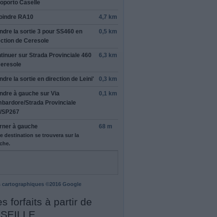
oporto Caselle
oindre
RA10
4,7 km
ndre la sortie
3
pour
SS460
en
0,5 km
ection de
Ceresole
tinuer sur
Strada Provinciale 460
6,3 km
Ceresole
ndre la sortie en direction de
Leini'
0,3 km
ndre
à gauche
sur
Via
0,1 km
bardore
/
Strada Provinciale
/
SP267
rner à
gauche
68 m
e destination se trouvera sur la
che.
 cartographiques ©2016 Google
s forfaits à partir de
SEILLE