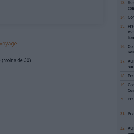
13.
Res
con
14.
Con
15.
Pre
Ave
libr
 voyage
16.
Con
Rou
e (moins de 30)
17.
Au 
su
18.
Pre
1
19.
Con
Con
20.
Pre
21.
Pre
22.
Au 