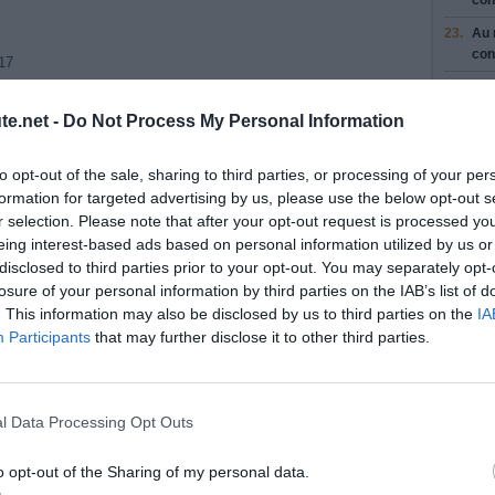
con
23.
Au 
con
17
24.
Au 
con
te.net -
Do Not Process My Personal Information
25.
Pre
Con
to opt-out of the sale, sharing to third parties, or processing of your per
26.
Au 
formation for targeted advertising by us, please use the below opt-out s
Ave
r selection. Please note that after your opt-out request is processed y
eing interest-based ads based on personal information utilized by us or
27.
Au 
disclosed to third parties prior to your opt-out. You may separately opt-
Ave
losure of your personal information by third parties on the IAB’s list of
Con
. This information may also be disclosed by us to third parties on the
IA
28.
Pre
Participants
that may further disclose it to other third parties.
Bal
Con
29.
Au 
con
l Data Processing Opt Outs
Entr
30.
Con
o opt-out of the Sharing of my personal data.