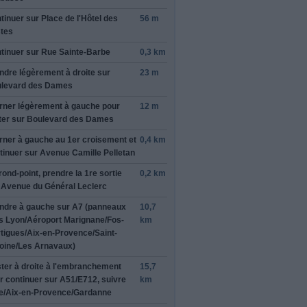
tinuer sur
Place de l'Hôtel des
56 m
tes
tinuer sur
Rue Sainte-Barbe
0,3 km
ndre légèrement
à droite
sur
23 m
levard des Dames
alie
mieux
rner légèrement à
gauche
pour
12 m
 de fermer
ter sur
Boulevard des Dames
rner
à gauche
au 1er croisement et
0,4 km
tinuer sur
Avenue Camille Pelletan
rond-point, prendre la
1re
sortie
0,2 km
rmer cet avis
r
Avenue du Général Leclerc
ndre
à gauche
sur
A7
(panneaux
10,7
rs
Lyon
/
Aéroport Marignane
/
Fos-
km
tigues
/
Aix-en-Provence
/
Saint-
oine
/
Les Arnavaux
)
ter à
droite
à l'embranchement
15,7
r continuer sur
A51
/
E712
, suivre
km
e
/
Aix-en-Provence
/
Gardanne