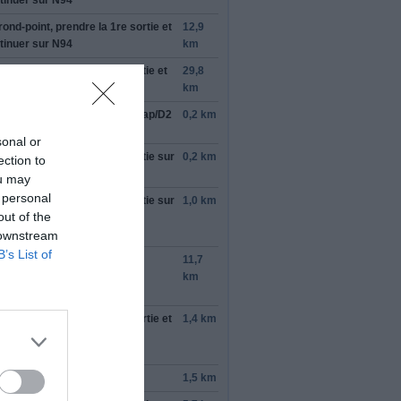
tinuer sur
N94
rond-point, prendre la
1re
sortie et
12,9
tinuer sur
N94
km
rond-point, prendre la
2e
sortie et
29,8
tinuer sur
N94
km
ndre
à droite
sur
Route de Gap
/
D2
0,2 km
tinuer de suivre D2
sonal or
rond-point, prendre la
2e
sortie sur
0,2 km
ection to
nue Maurice Petsche
/
D2
ou may
 personal
rond-point, prendre la
2e
sortie sur
1,0 km
out of the
nue de la République
/
D2
 downstream
tinuer de suivre D2
B’s List of
ndre
à droite
sur
Avenue
11,7
denberger
/
N94
km
tinuer de suivre N94
rond-point, prendre la
1re
sortie et
1,4 km
tinuer sur
N94
ée sur le territoire : Italie
tinuer sur
SS24
1,5 km