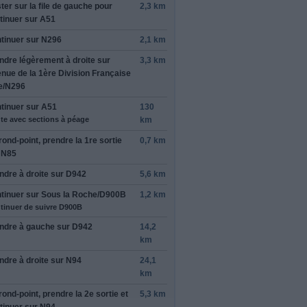
ter sur la file de
gauche
pour
2,3 km
tinuer sur
A51
tinuer sur
N296
2,1 km
ndre légèrement
à droite
sur
3,3 km
nue de la 1ère Division Française
e
/
N296
tinuer sur
A51
130
te avec sections à péage
km
rond-point, prendre la
1re
sortie
0,7 km
r
N85
ndre
à droite
sur
D942
5,6 km
tinuer sur
Sous la Roche
/
D900B
1,2 km
tinuer de suivre D900B
ndre
à gauche
sur
D942
14,2
km
ndre
à droite
sur
N94
24,1
km
rond-point, prendre la
2e
sortie et
5,3 km