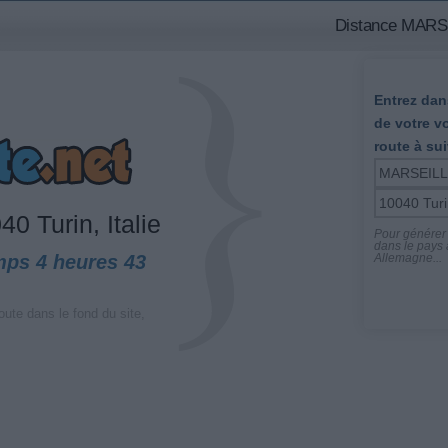
Distance MARSEI
Entrez dans
de votre v
route à sui
0 Turin, Italie
Pour générer l
dans le pays a
mps 4 heures 43
Allemagne...
oute dans le fond du site,