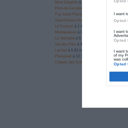
Opted 
Mont-Dauphin
à 0.22 km du point 24
Pont-de-Cervières
à 1.29 km du point 25
I want t
Puy-Saint-Pierre
à 1.21 km du point 25
Saint-Blaise-Chamandin
à 1.65 km du point
Opted 
Le Fontenil
à 1.44 km du point 26
I want 
Montgenèvre
à 0.90 km du point 29
Advertis
La Vachette
à 5.15 km du point 29
Opted 
Val-des-Prés
à 4.01 km du point 29
Lachau
à 5.81 km du point 30
I want t
of my P
Plampinet
à 13.14 km du point 34
was col
Chalets des Acles
à 10.31 km du point 34
Opted 