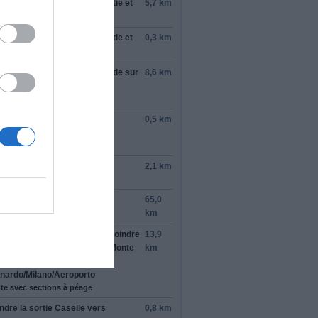
rond-point, prendre la
2e
sortie et
5,7 km
tinuer sur
SS24
rond-point, prendre la
2e
sortie et
0,3 km
tinuer sur
SS24
rond-point, prendre la
2e
sortie sur
8,6 km
 Roma
/
SS24
tinuer de suivre SS24
ndre la bretelle vers
0,5 km
ino
/
Bardonecchia
te avec sections à péage
tinuer sur
Pierremenaud
2,1 km
te à péage
oindre
A32
/
E70
65,0
te à péage
km
ndre la sortie à
gauche
et rejoindre
13,9
5
/
E64
en direction de
Aosta
/
Monte
km
nco
/
G.S.
nardo
/
Milano
/
Aeroporto
te avec sections à péage
ndre la sortie
Caselle
vers
0,8 km