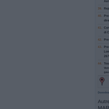
Aer
39.
Rej
40.
Pre
dir
41.
Con
di 
42.
Pre
43.
Pre
Lom
267
44.
Tou
Votr
gau
Données
Autre
MAR