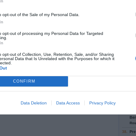
In
31.
Au 
con
o opt-out of the Sale of my Personal Data.
32.
Au 
 25
In
con
33.
Au 
to opt-out of processing my Personal Data for Targeted
Via
ing.
In
Con
34.
Pre
o opt-out of Collection, Use, Retention, Sale, and/or Sharing
Tor
ersonal Data that Is Unrelated with the Purposes for which it
lected.
Rou
Out
35.
Con
Rou
CONFIRM
36.
Rej
Rou
37.
Pre
Data Deletion
Data Access
Privacy Policy
A5
Bia
Ber
Rou
38.
Pre