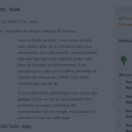
n, Italie
 et 10040 Turin, Italie.
Partage
km, estimation du temps 4 heures 43 minutes.
Itinér
Sous la feuille de route, nous avons généré,
vous verrez radar de la circulation que vous
rencontrerez sur votre chemin, doivent prendre
note que bien que nous mettons à jour notre
base de données quotidiennement, il est
possible qu'un radar est installé à proximité de
384 km 
contrôle de vitesse des 10040 Turin, Italie
1.
Pre
montrent pas encore de.
Por
Si pour une raison quelconque vous voyez que
2.
Pre
quelque chose va mal ou qui pourraient être
Rép
améliorés ou voulez juste faire des
3.
Pre
commentaires sur ce voyage, vous pouvez le
Avi
faire dans le bas de cette page.
4.
Pre
0 Turin, Italie
Bar