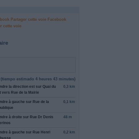
Facebook
r cette voie
aire
(
tiempo estimado
4 heures 43 minutes)
ndre la direction
est
sur
Quai du
0,3 km
t
vers
Rue de la Mairie
ndre
à gauche
sur
Rue de la
0,1 km
ublique
ndre
à droite
sur
Rue Dr Denis
48 m
erinos
ndre
à gauche
sur
Rue Henri
0,2 km
busse