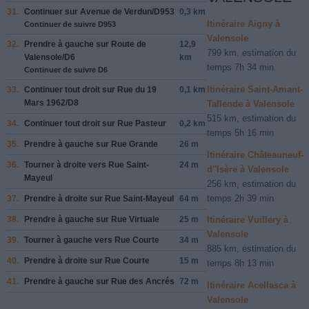
31.
Continuer sur
Avenue de Verdun
/
D953
0,3 km
Itinéraire Aigny à
Continuer de suivre D953
Valensole
32.
Prendre
à gauche
sur
Route de
12,9
799 km, estimation du
Valensole
/
D6
km
temps 7h 34 min
Continuer de suivre D6
Itinéraire Saint-Amant-
33.
Continuer tout droit sur
Rue du 19
0,1 km
Mars 1962
/
D8
Tallende à Valensole
515 km, estimation du
34.
Continuer tout droit sur
Rue Pasteur
0,2 km
temps 5h 16 min
35.
Prendre
à gauche
sur
Rue Grande
26 m
Itinéraire Châteauneuf-
36.
Tourner à
droite
vers
Rue Saint-
24 m
d"Isère à Valensole
Mayeul
256 km, estimation du
temps 2h 39 min
37.
Prendre
à droite
sur
Rue Saint-Mayeul
64 m
38.
Prendre
à gauche
sur
Rue Virtuale
25 m
Itinéraire Vuillery à
Valensole
39.
Tourner à
gauche
vers
Rue Courte
34 m
885 km, estimation du
40.
Prendre
à droite
sur
Rue Courte
15 m
temps 8h 13 min
41.
Prendre
à gauche
sur
Rue des Ancrés
72 m
Itinéraire Acellasca à
Valensole