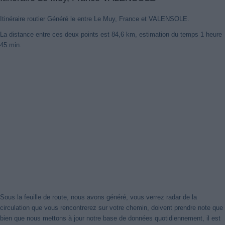
Itinéraire routier Généré le entre Le Muy, France et VALENSOLE.
La distance entre ces deux points est 84,6 km, estimation du temps 1 heure
45 min.
Nouveaux itinéraires trouvés
Notre système a détecté des itinéraires mis à jour entre
Le Muy,
France
et
VALENSOLE
mieux optimisé pour votre voyage en
voiture. Cliquez sur le bouton "Recharger Itinéraires" ou de fermer
cet avis. Merci!
Fermer cet avis
Sous la feuille de route, nous avons généré, vous verrez radar de la
circulation que vous rencontrerez sur votre chemin, doivent prendre note que
bien que nous mettons à jour notre base de données quotidiennement, il est