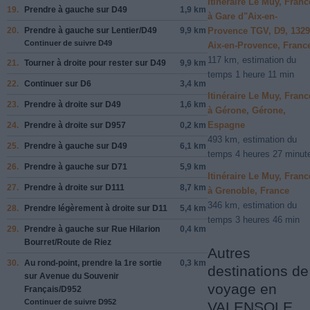
Itinéraire Le Muy, Franc
19.
Prendre
à gauche
sur
D49
1,9 km
à Gare d"Aix-en-
Provence TGV, D9, 132
20.
Prendre
à gauche
sur
Lentier
/
D49
9,9 km
Continuer de suivre D49
Aix-en-Provence, Franc
117 km, estimation du
21.
Tourner à
droite
pour rester sur
D49
9,9 km
temps 1 heure 11 min
22.
Continuer sur
D6
3,4 km
Itinéraire Le Muy, Franc
23.
Prendre
à droite
sur
D49
1,6 km
à Gérone, Gérone,
Espagne
24.
Prendre
à droite
sur
D957
0,2 km
493 km, estimation du
25.
Prendre
à gauche
sur
D49
6,1 km
temps 4 heures 27 minut
26.
Prendre
à gauche
sur
D71
5,9 km
Itinéraire Le Muy, Franc
27.
Prendre
à droite
sur
D111
8,7 km
à Grenoble, France
346 km, estimation du
28.
Prendre légèrement
à droite
sur
D11
5,4 km
temps 3 heures 46 min
29.
Prendre
à gauche
sur
Rue Hilarion
0,4 km
Bourret
/
Route de Riez
Autres
30.
Au rond-point, prendre la
1re
sortie
0,3 km
destinations de
sur
Avenue du Souvenir
voyage en
Français
/
D952
Continuer de suivre D952
VALENSOLE