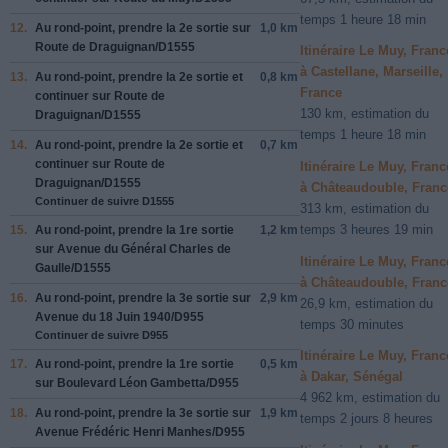
temps 1 heure 18 min
12.
Au rond-point, prendre la
2e
sortie sur
1,0 km
Route de Draguignan
/
D1555
Itinéraire Le Muy, Franc
à Castellane, Marseille,
13.
Au rond-point, prendre la
2e
sortie et
0,8 km
France
continuer sur
Route de
130 km, estimation du
Draguignan
/
D1555
temps 1 heure 18 min
14.
Au rond-point, prendre la
2e
sortie et
0,7 km
continuer sur
Route de
Itinéraire Le Muy, Franc
Draguignan
/
D1555
à Châteaudouble, Franc
Continuer de suivre D1555
313 km, estimation du
temps 3 heures 19 min
15.
Au rond-point, prendre la
1re
sortie
1,2 km
sur
Avenue du Général Charles de
Itinéraire Le Muy, Franc
Gaulle
/
D1555
à Châteaudouble, Franc
16.
Au rond-point, prendre la
3e
sortie sur
2,9 km
26,9 km, estimation du
Avenue du 18 Juin 1940
/
D955
temps 30 minutes
Continuer de suivre D955
Itinéraire Le Muy, Franc
17.
Au rond-point, prendre la
1re
sortie
0,5 km
à Dakar, Sénégal
sur
Boulevard Léon Gambetta
/
D955
4 962 km, estimation du
18.
Au rond-point, prendre la
3e
sortie sur
1,9 km
temps 2 jours 8 heures
Avenue Frédéric Henri Manhes
/
D955