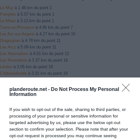
Le Muy
à 1.46 km du point 1
Pomples
à 5.07 km du point 1
Le Mitan
à 3.12 km du point 1
Trans-en-Provence
à 4.86 km du point 7
Les Arc-sur-Argens
à 4.27 km du point 10
Draguignan
à 4.78 km du point 11
Les Arcs
à 5.09 km du point 11
Les Nourradons
à 4.61 km du point 12
Les Nouradons
à 3.37 km du point 16
Lentier
à 3.05 km du point 18
Châteaudouble
à 3.31 km du point 19
Le Flayosquet
à 3.56 km du point 19
Tourtour
à 5.15 km du point 21
planderoute.net -
Do Not Process My Personal
Ampus
à 2.16 km du point 21
Information
La Villard
à 6.05 km du point 21
Aups
à 5.23 km du point 22
If you wish to opt-out of the sale, sharing to third parties, or
Vérignon
à 0.69 km du point 22
processing of your personal or sensitive information for
Villecroze
à 7.82 km du point 22
targeted advertising by us, please use the below opt-out
Moissac-Bellevue
à 5.99 km du point 23
section to confirm your selection. Please note that after your
Bauduen
à 6.90 km du point 25
opt-out request is processed you may continue seeing
Sainte-Croix-de-Verdon
à 4.29 km du point 26