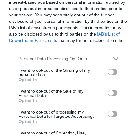
interest-based ads based on personal information utilized by
Sainte-Croix-du Verdon
à 4.29 km du point 26
us or personal information disclosed to third parties prior to
Baudinard
à 2.23 km du point 27
your opt-out. You may separately opt-out of the further
Les Salles-sur-Verdon
à 5.07 km du point 28
disclosure of your personal information by third parties on the
Roumoules
à 3.68 km du point 29
IAB’s list of downstream participants. This information may
Allemagne
à 7.22 km du point 29
also be disclosed by us to third parties on the
IAB’s List of
Puimoisson
à 6.48 km du point 29
Downstream Participants
that may further disclose it to other
La Val d"Asse
à 5.85 km du point 33
third parties.
Valesole
à 0.65 km du point 33
Valensole
à 0.65 km du point 33
Personal Data Processing Opt Outs
I want to opt-out of the Sharing of my
personal data.
Facebook Partager cette voie
Opted In
I want to opt-out of the Sale of my
Itinéraire
Personal Data.
Opted In
I want to opt-out of processing my
Personal Data for Targeted Advertising.
Opted In
84,6 km (
tiempo estimado
1 heure 45 min)
I want to opt-out of Collection, Use,
1.
Prendre la direction
ouest
sur
Rue
12 m