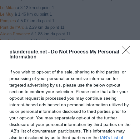
Le Mitan
à 3.12 km du point 1
Le Muy
à 1.46 km du point 1
Pomples
à 5.07 km du point 1
Pont de l"Arc
à 2.29 km du point 11
Aix-en-Provence
à 1.88 km du point 11
Les Platrières
à 3.74 km du point 11
Dioulouffet
à 2.24 km du point 13
planderoute.net -
Do Not Process My Personal
La Mignarde
à 1.87 km du point 13
Information
Les Logissons
à 2.29 km du point 13
Sisteron
à 2.25 km du point 14
If you wish to opt-out of the sale, sharing to third parties, or
Servoules
à 2.37 km du point 14
processing of your personal or sensitive information for
Serroules
à 2.37 km du point 14
targeted advertising by us, please use the below opt-out
La Silve
à 2.63 km du point 16
section to confirm your selection. Please note that after your
Treffort
à 2.09 km du point 17
opt-out request is processed you may continue seeing
Bonnetaire
à 1.25 km du point 17
interest-based ads based on personal information utilized by
Monestier-de-Clermont
à 1.03 km du point 17
us or personal information disclosed to third parties prior to
Pont-de-Claix
à 1.20 km du point 18
your opt-out. You may separately opt-out of the further
Le Pont-de-Claix
à 1.20 km du point 18
disclosure of your personal information by third parties on the
Risset
à 2.32 km du point 18
IAB’s list of downstream participants. This information may
Grenoble
à 1.58 km du point 19
also be disclosed by us to third parties on the
IAB’s List of
Eaux Claires
à 1.58 km du point 19