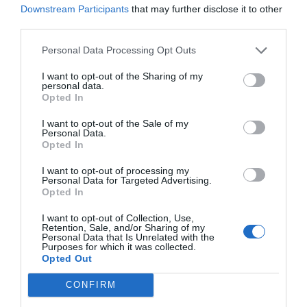
Downstream Participants
that may further disclose it to other
Les Claires
à 1.58 km du point 19
third parties.
Saint-Martin-le-Vinoux
à 1.34 km du point 22
Personal Data Processing Opt Outs
Facebook Partager cette voie
I want to opt-out of the Sharing of my
personal data.
Opted In
Itinéraire
I want to opt-out of the Sale of my
Personal Data.
Opted In
Rue Grande
I want to opt-out of processing my
Personal Data for Targeted Advertising.
346 km (
tiempo estimado
3 heures 46 min)
Opted In
1.
Prendre la direction
ouest
sur
Rue
12 m
Grande
vers
Rue de l'Église
Pl. Victor
I want to opt-out of Collection, Use,
Retention, Sale, and/or Sharing of my
Hugo
2.
Prendre à droite sur
Rue de l'Église
53 m
Personal Data that Is Unrelated with the
Purposes for which it was collected.
Données cartographiques
3.
Tourner à gauche pour rester sur
Rue
20 m
Opted Out
©2012 Google
de l'Église
CONFIRM
Autres forfaits 
4.
Continuer sur
Rue Barbès
240 m