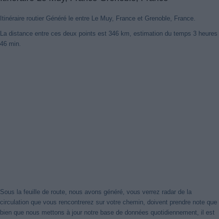
Itinéraire routier Généré le entre Le Muy, France et Grenoble, France.
La distance entre ces deux points est 346 km, estimation du temps 3 heures
Nouveaux itinéraires trouvés
46 min.
Notre système a détecté des itinéraires mis à jour entre
Le Muy,
France
et
Grenoble, France
mieux optimisé pour votre voyage en
voiture. Cliquez sur le bouton "Recharger Itinéraires" ou de fermer
cet avis. Merci!
Fermer cet avis
Sous la feuille de route, nous avons généré, vous verrez radar de la
circulation que vous rencontrerez sur votre chemin, doivent prendre note que
bien que nous mettons à jour notre base de données quotidiennement, il est