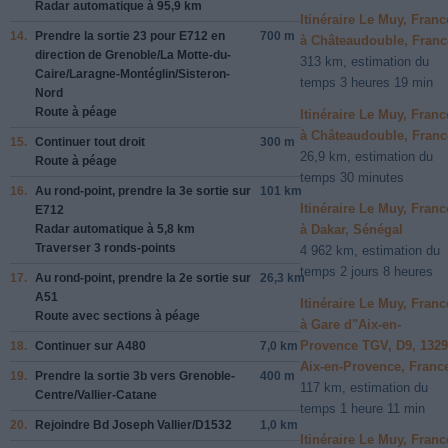
Radar automatique à 95,9 km
Itinéraire Le Muy, Franc
14.
Prendre la sortie
23
pour
E712
en
700 m
à Châteaudouble, Franc
direction de
Grenoble/​La Motte-du-
313 km, estimation du
Caire/​Laragne-Montéglin/​Sisteron-
temps 3 heures 19 min
Nord
Route à péage
Itinéraire Le Muy, Franc
à Châteaudouble, Franc
15.
Continuer tout droit
300 m
26,9 km, estimation du
Route à péage
temps 30 minutes
16.
Au rond-point, prendre la
3e
sortie sur
101 km
Itinéraire Le Muy, Franc
E712
Radar automatique à 5,8 km
à Dakar, Sénégal
Traverser 3 ronds-points
4 962 km, estimation du
temps 2 jours 8 heures
17.
Au rond-point, prendre la
2e
sortie sur
26,3 km
A51
Itinéraire Le Muy, Franc
Route avec sections à péage
à Gare d"Aix-en-
Provence TGV, D9, 132
18.
Continuer sur
A480
7,0 km
Aix-en-Provence, Franc
19.
Prendre la sortie
3b
vers
Grenoble-
400 m
117 km, estimation du
Centre/​Vallier-Catane
temps 1 heure 11 min
20.
Rejoindre
Bd Joseph Vallier/​D1532
1,0 km
Itinéraire Le Muy, Franc