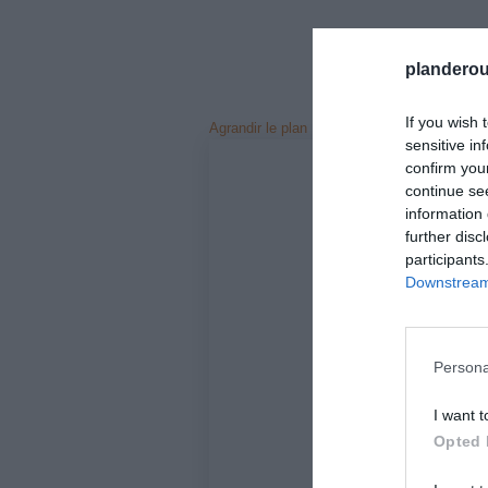
planderou
If you wish 
Agrandir le plan
sensitive in
confirm you
continue se
information 
further disc
participants
Downstream 
Persona
I want t
Opted 