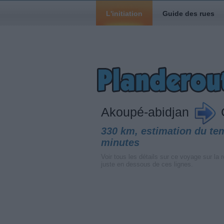
L'initiation
Guide des rues
Akoupé-abidjan
C
330 km, estimation du te
minutes
Voir tous les détails sur ce voyage sur la r
juste en dessous de ces lignes.