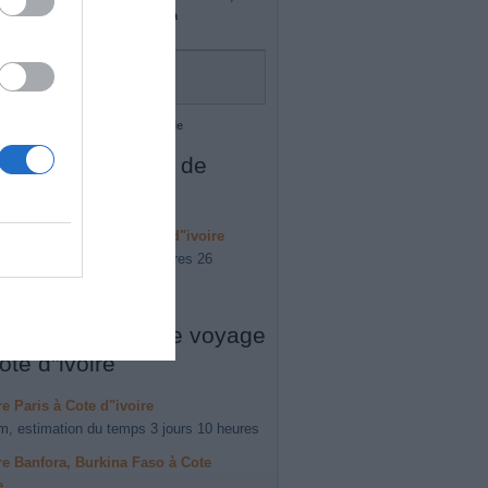
e destination se trouvera sur la
che.
 cartographiques ©2015 Google
s forfaits à partir de
pé-abidjan
ire Akoupé-abidjan à Cote d"ivoire
 estimation du temps 4 heures 26
es destinations de voyage
ote d"ivoire
ire Paris à Cote d"ivoire
m, estimation du temps 3 jours 10 heures
ire Banfora, Burkina Faso à Cote
e