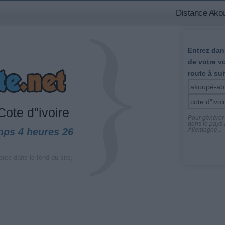
Distance Akou
Entrez dans
de votre v
route à sui
ote d"ivoire
Pour générer l
dans le pays a
mps 4 heures 26
Allemagne...
oute dans le fond du site,