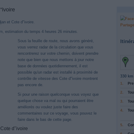
"ivoire
jan et Cote d"ivoire.
Partage
km, estimation du temps 4 heures 26 minutes.
Itinér
Sous la feuille de route, nous avons généré,
vous verrez radar de la circulation que vous
rencontrerez sur votre chemin, doivent prendre
note que bien que nous mettons à jour notre
base de données quotidiennement, il est
possible qu'un radar est installé à proximité de
330 km 
contrôle de vitesse des Cote d"ivoire montrent
1.
Pre
pas encore de.
2.
Tou
Si pour une raison quelconque vous voyez que
quelque chose va mal ou qui pourraient être
3.
Tou
améliorés ou voulez juste faire des
4.
Tou
commentaires sur ce voyage, vous pouvez le
faire dans le bas de cette page.
5.
Con
Cote d"ivoire