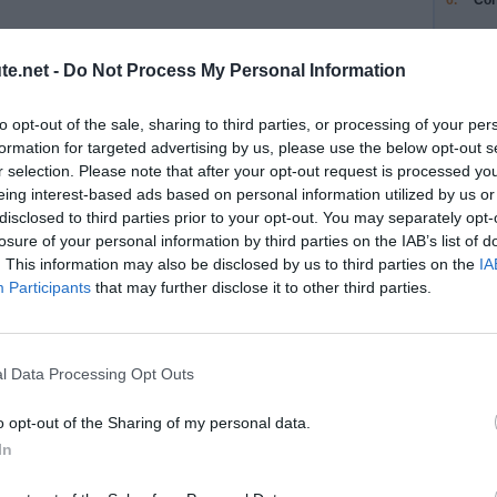
6.
Con
7.
Tou
te.net -
Do Not Process My Personal Information
8.
Au 
9.
Tou
to opt-out of the sale, sharing to third parties, or processing of your per
formation for targeted advertising by us, please use the below opt-out s
r selection. Please note that after your opt-out request is processed y
10.
Con
eing interest-based ads based on personal information utilized by us or
disclosed to third parties prior to your opt-out. You may separately opt-
11.
Con
losure of your personal information by third parties on the IAB’s list of
. This information may also be disclosed by us to third parties on the
12.
Con
IA
Participants
that may further disclose it to other third parties.
13.
Tou
14.
Tou
l Data Processing Opt Outs
15.
Tou
o opt-out of the Sharing of my personal data.
16.
Tou
In
17.
Tou