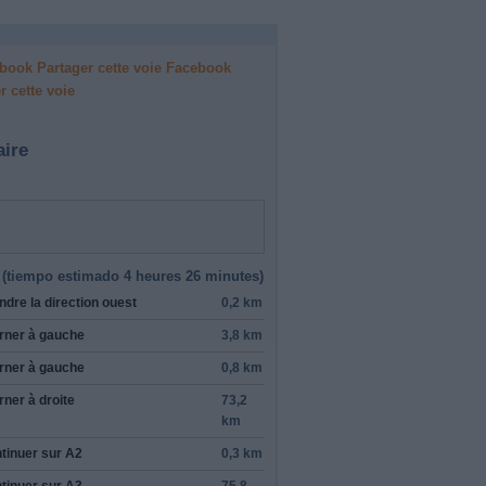
Facebook
r cette voie
aire
(
tiempo estimado
4 heures 26 minutes)
ndre la direction
ouest
0,2 km
rner à
gauche
3,8 km
rner à
gauche
0,8 km
rner à
droite
73,2
km
tinuer sur
A2
0,3 km