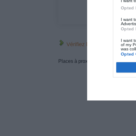
I want t
Opted 
I want 
Advertis
Opted 
I want t
Vérifiez la météo dans votre
of my P
was col
Opted 
Places à proximité de votre itinérair