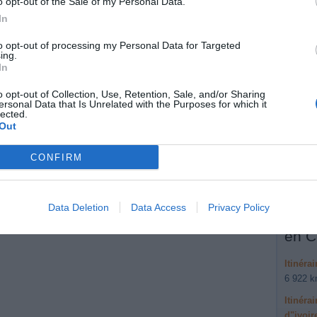
o opt-out of the Sale of my Personal Data.
Votr
In
gau
to opt-out of processing my Personal Data for Targeted
ing.
In
Données
o opt-out of Collection, Use, Retention, Sale, and/or Sharing
 voyage
ersonal Data that Is Unrelated with the Purposes for which it
Autre
lected.
Akou
Out
e (moins de 30)
Itinéra
CONFIRM
330 km,
minutes
Data Deletion
Data Access
Privacy Policy
Autr
en C
Itinéra
6 922 k
Itinéra
d"ivoir