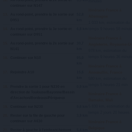
minutes
continuer sur
N147
Itinéraire France à
13.
Au rond-point, prendre la
3e
sortie sur
52,8
Allemagne
D951
km
1 033 km, estimation du
temps 9 heures 58 minut
14.
Au rond-point, prendre la
3e
sortie et
6,8 km
continuer sur
D951
Itinéraire France à
15.
Au rond-point, prendre la
2e
sortie sur
30,7
Angleterre, Royaume-U
N141
km
978 km, estimation du
temps 9 heures 36 minut
16.
Continuer sur
N10
95,0
km
Itinéraire France à
Annœullin, France
17.
Rejoindre
A10
15,6
km
580 km, estimation du
temps 5 heures 21 min
18.
Prendre la sortie
1
pour
N230
en
0,9 km
direction de
Toulouse/Bayonne/Bassin
Itinéraire France à
d'Arcachon/Bordeaux/Périgueux
Bamako, Mali
5 830 km, estimation du
19.
Continuer sur
N230
9,6 km
temps 2 jours 20 heures
20.
Rester sur la file de
gauche
pour
3,9 km
continuer sur
A630
Itinéraire France à
Belgique
21.
Rester à
gauche
à l'embranchement
5,4 km