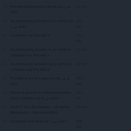
78.
Prendre légèrement
à droite
sur
‫ط و
6,8 km
1‬‎/N1
79.
Au rond-point, prendre la
2e
sortie sur
222
‫ط س 1‬‎/A1
km
80.
Continuer sur
Rocade S
13,4
km
81.
Au rond-point, prendre la
4e
sortie et
2,1 km
continuer sur
Rocade S
82.
Au rond-point, prendre la
2e
sortie et
4,0 km
continuer sur
Rocade S
83.
Prendre la sortie à
gauche
sur
‫ط س
58,4
3‬‎/A3
km
84.
Rester à
gauche
à l'embranchement
28,1
pour continuer sur
‫ط س 5‬‎/A5
km
85.
Sortir à
Vers Bouskoura - Aéroports
0,4 km
Mohamed V - Marrakech/N11
86.
Continuer tout droit sur
‫ط س 7‬‎/A7
198
km