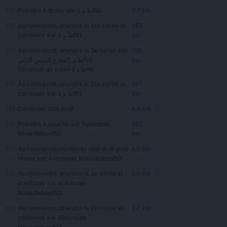
115.
Prendre
à droite
sur
‫ط و 1‬‎/N1
9,7 km
116.
Au rond-point, prendre la
1re
sortie et
163
continuer sur
‫ط و 1‬‎/N1
km
117.
Au rond-point, prendre la
3e
sortie sur
305
‫شارع الحسن الثاني‬‎/‫ط و 1‬‎/N1
km
Continuer de suivre ‫ط و 1‬‎/N1
118.
Au rond-point, prendre la
1re
sortie et
337
continuer sur
‫ط و 1‬‎/N1
km
119.
Continuer tout droit
8,9 km
120.
Prendre
à gauche
sur
Autoroute
422
Nouadhibou/N2
km
121.
Au rond-point, continuer tout droit pour
6,5 km
rester sur
Autoroute Nouadhibou/N2
122.
Au rond-point, prendre la
2e
sortie et
0,5 km
continuer sur
Autoroute
Nouadhibou/N2
123.
Au rond-point, prendre la
2e
sortie et
1,7 km
continuer sur
Autoroute