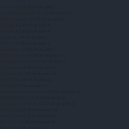
Troix-Fonds
à 1.46 km du point 1
La Celle-sous-Gouzon
à 1.72 km du point 1
Celle-sur-Gouzon
à 1.72 km du point 1
Chauges
à 2.18 km du point 6
Ventenat
à 1.83 km du point 6
Gouzon
à 1.94 km du point 7
Manailly
à 2.98 km du point 7
Lauradoueix
à 2.54 km du point 7
Le Gros Dognon
à 0.86 km du point 9
Le Couret-Fariaux
à 2.07 km du point 9
La Croisière
à 0.86 km du point 9
Le Maubert
à 3.42 km du point 11
Thovérat
à 2.94 km du point 11
Bellac
à 2.14 km du point 11
Saint-Ouen-sur-Gartempe
à 3.24 km du point 12
Peyrat-de-Bellac
à 2.18 km du point 12
La Croix-sur-Gartempe
à 4.17 km du point 13
Rebeyrolles
à 4.54 km du point 13
Saint-Claud
à 1.21 km du point 14
Bois Tizon
à 3.05 km du point 14
Nieuil
à 2.32 km du point 14