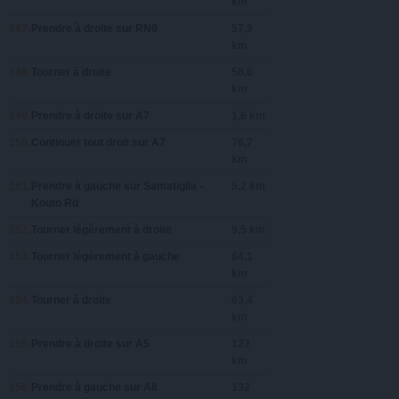
km
147.
Prendre
à droite
sur
RN9
57,9
km
148.
Tourner à
droite
58,6
km
149.
Prendre
à droite
sur
A7
1,6 km
150.
Continuer tout droit sur
A7
76,7
km
151.
Prendre
à gauche
sur
Samatiglia -
5,2 km
Kouto Rd
152.
Tourner légèrement à
droite
9,5 km
153.
Tourner légèrement à
gauche
64,1
km
154.
Tourner à
droite
63,4
km
155.
Prendre
à droite
sur
A5
122
km
156.
Prendre
à gauche
sur
A8
132