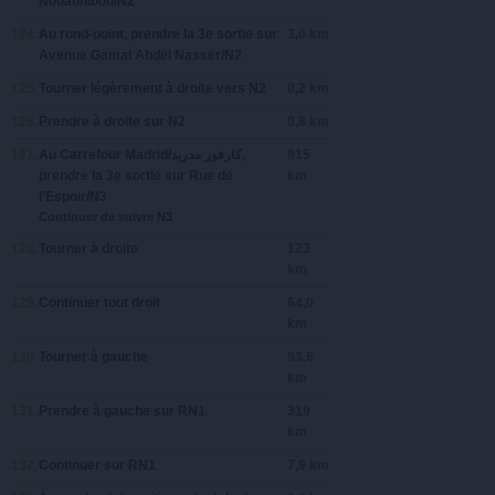
Nouadhibou/N2
124.
Au rond-point, prendre la
3e
sortie sur
3,0 km
Avenue Gamal Abdel Nasser/N2
125.
Tourner légèrement à
droite
vers
N2
0,2 km
126.
Prendre
à droite
sur
N2
0,8 km
127.
Au
,
815
prendre la
3e
sortie sur
Rue de
km
I'Espoir/N3
Continuer de suivre N3
128.
Tourner à
droite
123
km
129.
Continuer tout droit
64,0
km
130.
Tourner à
gauche
93,6
km
131.
Prendre
à gauche
sur
RN1
319
km
132.
Continuer sur
RN1
7,9 km