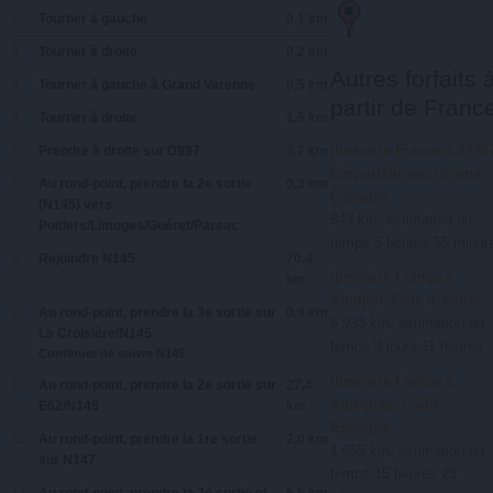
2.
Tourner à
gauche
0,1 km
3.
Tourner à
droite
0,2 km
Autres forfaits 
4.
Tourner à
gauche
à
Grand Varenne
0,5 km
partir de Franc
5.
Tourner à
droite
1,5 km
Itinéraire France à 1748
6.
Prendre
à droite
sur
D997
3,7 km
Empuriabrava, Girona,
7.
Au rond-point, prendre la
2e
sortie
0,3 km
Espagne
(
N145
) vers
643 km, estimation du
Poitiers/Limoges/Guéret/Parsac
temps 5 heures 55 minut
8.
Rejoindre
N145
70,4
Itinéraire France à
km
Abidjan, Côte d"Ivoire
9.
Au rond-point, prendre la
3e
sortie sur
0,9 km
6 933 km, estimation du
La Croisière/N145
temps 3 jours 11 heures
Continuer de suivre N145
Itinéraire France à
10.
Au rond-point, prendre la
2e
sortie sur
27,4
Algeciras, Cádiz,
E62/N145
km
Espagne
11.
Au rond-point, prendre la
1re
sortie
2,0 km
1 655 km, estimation du
sur
N147
temps 15 heures 23
12.
Au rond-point, prendre la
2e
sortie et
5,5 km