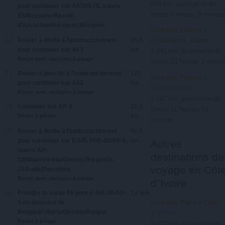
658 km, estimation du
pour continuer sur
A630/E70
, suivre
temps 6 heures 0 minute
E5/Bayonne/Bassin
d'Arcachon/Aéroport Mérignac
Itinéraire France à
22.
Rester à
droite
à l'embranchement
25,4
Casablanca, Maroc
pour continuer sur
A63
km
2 041 km, estimation du
Route avec sections à péage
temps 21 heures 1 minut
23.
Rester à
gauche
à l'embranchement
181
Itinéraire France à
pour continuer sur
A63
km
Civitavecchia
Route avec sections à péage
1 187 km, estimation du
24.
Continuer sur
AP-8
12,1
temps 11 heures 54
Route à péage
km
minutes
25.
Rester à
droite
à l'embranchement
56,5
pour continuer sur
E-5/E-70/E-80/AP-8
,
km
Autres
suivre
AP-
destinations de
1/Bilbao/Vitoria/Gasteiz/Burgos/A-
voyage en Côt
15/Iruña/Pamplona
Route avec sections à péage
d"Ivoire
26.
Prendre la sortie
69
pour
E-5/E-80/AP-
1,0 km
1
en direction de
Itinéraire Paris à Cote
Bergara/Vitoria/Gasteiz/Burgos
d"ivoire
Route à péage
6 922 km, estimation du