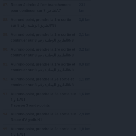
87.
Rester à
droite
à l'embranchement
231
pour continuer sur
‫ط س 7‬‎/A7
km
88.
Au rond-point, prendre la
1re
sortie
3,6 km
sur
‫الطريق الوطنية رقم 8‬‎/N8
89.
Au rond-point, prendre la
1re
sortie et
2,1 km
continuer sur
‫الطريق الوطنية رقم 8‬‎/N8
90.
Au rond-point, prendre la
1re
sortie et
3,2 km
continuer sur
‫الطريق الوطنية رقم 8‬‎/N8
91.
Au rond-point, prendre la
1re
sortie et
0,9 km
continuer sur
‫الطريق الوطنية رقم 8‬‎/N8
92.
Au rond-point, prendre la
2e
sortie et
1,1 km
continuer sur
‫الطريق الوطنية رقم 8‬‎/N8
93.
Au rond-point, prendre la
3e
sortie sur
1,6 km
‫ط و 1‬‎/N1
Traverser 3 ronds-points
94.
Au rond-point, prendre la
2e
sortie sur
2,9 km
Route d'Agadir/N1
95.
Au rond-point, prendre la
2e
sortie sur
1,8 km
‫ط و 1‬‎/N1