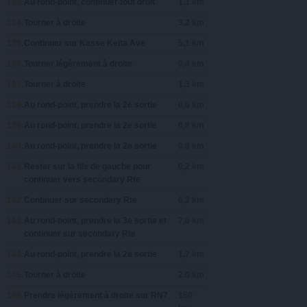
133.
Au rond-point, continuer tout droit
1,1 km
134.
Tourner à
droite
3,2 km
135.
Continuer sur
Kasse Kelta Ave
5,1 km
136.
Tourner légèrement à
droite
0,4 km
137.
Tourner à
droite
1,3 km
138.
Au rond-point, prendre la
2e
sortie
0,6 km
139.
Au rond-point, prendre la
2e
sortie
0,8 km
140.
Au rond-point, prendre la
2e
sortie
0,8 km
141.
Rester sur la file de
gauche
pour
0,2 km
continuer vers
secondary Rte
142.
Continuer sur
secondary Rte
6,2 km
143.
Au rond-point, prendre la
3e
sortie et
7,0 km
continuer sur
secondary Rte
144.
Au rond-point, prendre la
2e
sortie
1,7 km
145.
Tourner à
droite
2,0 km
146.
Prendre légèrement
à droite
sur
RN7
150