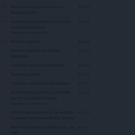
68.
Tourner à
droite
pour rester sur
0,2 km
Rocade Dradeb
69.
Au rond-point, prendre la
1re
sortie
0,3 km
sur
Route California
Traverser le rond-point
70.
Tourner à
gauche
0,2 km
71.
Tourner à
gauche
vers
Route
0,3 km
Mojahidine
72.
Continuer sur
Route Mojahidine
0,4 km
73.
Tourner à
gauche
0,9 km
74.
Continuer sur
Rocade Moujahidine
0,4 km
75.
Au rond-point, prendre la
1re
sortie
1,5 km
sur
Avenue Moulay Rachid
Traverser le rond-point
76.
Au rond-point, prendre la
3e
sortie et
4,2 km
continuer sur
Avenue Moulay Rachid
77.
Tourner légèrement à
droite
vers
‫ط و
29 m
1‬‎/N1