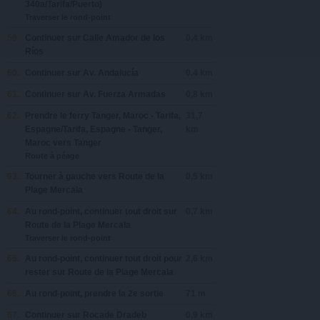
340a/Tarifa/Puerto
)
Traverser le rond-point
59.
Continuer sur
Calle Amador de los
0,4 km
Ríos
60.
Continuer sur
Av. Andalucía
0,4 km
61.
Continuer sur
Av. Fuerza Armadas
0,8 km
62.
Prendre le ferry
Tanger, Maroc - Tarifa,
31,7
Espagne/Tarifa, Espagne - Tanger,
km
Maroc
vers Tanger
Route à péage
63.
Tourner à
gauche
vers
Route de la
0,5 km
Plage Mercala
64.
Au rond-point, continuer tout droit sur
0,7 km
Route de la Plage Mercala
Traverser le rond-point
65.
Au rond-point, continuer tout droit pour
2,6 km
rester sur
Route de la Plage Mercala
66.
Au rond-point, prendre la
2e
sortie
71 m
67.
Continuer sur
Rocade Dradeb
0,9 km