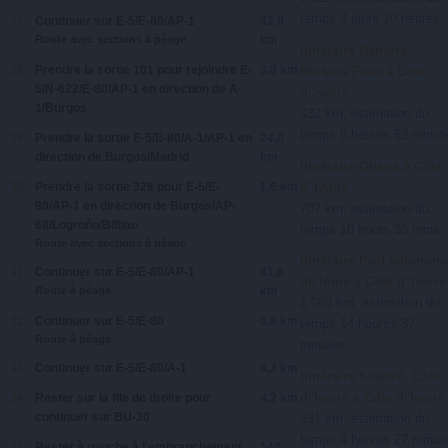
temps 3 jours 10 heures
27.
Continuer sur
E-5/E-80/AP-1
43,8
Route avec sections à péage
km
Itinéraire Banfora,
28.
Prendre la sortie
101
pour rejoindre
E-
3,8 km
Burkina Faso à Cote
5/N-622/E-80/AP-1
en direction de
A-
d"ivoire
1/Burgos
432 km, estimation du
temps 6 heures 52 minut
29.
Prendre la sortie
E-5/E-80/A-1/AP-1
en
24,0
direction de
Burgos/Madrid
km
Itinéraire Ghana à Côte
d"Ivoire
30.
Prendre la sortie
328
pour
E-5/E-
1,6 km
80/AP-1
en direction de
Burgos/AP-
707 km, estimation du
68/Logroño/Bilbao
temps 10 hours 38 mins
Route avec sections à péage
Itinéraire Port autonom
31.
Continuer sur
E-5/E-80/AP-1
81,6
de lomé à Côte d"Ivoire
Route à péage
km
1 088 km, estimation du
32.
Continuer sur
E-5/E-80
0,8 km
temps 14 heures 37
Route à péage
minutes
33.
Continuer sur
E-5/E-80/A-1
6,3 km
Itinéraire Soubré, Côte
d"Ivoire à Côte d"Ivoire
34.
Rester sur la file de
droite
pour
4,2 km
continuer sur
BU-30
331 km, estimation du
temps 4 heures 27 minut
35.
Rester à
gauche
à l'embranchement
144