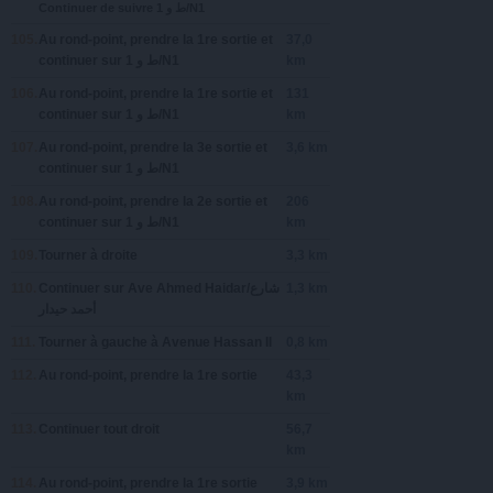
Continuer de suivre ‫ط و 1‬‎/N1
105.
Au rond-point, prendre la
1re
sortie et
37,0
continuer sur
‫ط و 1‬‎/N1
km
106.
Au rond-point, prendre la
1re
sortie et
131
continuer sur
‫ط و 1‬‎/N1
km
107.
Au rond-point, prendre la
3e
sortie et
3,6 km
continuer sur
‫ط و 1‬‎/N1
108.
Au rond-point, prendre la
2e
sortie et
206
continuer sur
‫ط و 1‬‎/N1
km
109.
Tourner à
droite
3,3 km
110.
Continuer sur
Ave Ahmed Haidar/‫شارع
1,3 km
111.
Tourner à
gauche
à
Avenue Hassan II
0,8 km
112.
Au rond-point, prendre la
1re
sortie
43,3
km
113.
Continuer tout droit
56,7
km
114.
Au rond-point, prendre la
1re
sortie
3,9 km