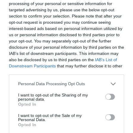
Continuer de suivre E-803/A-66
processing of your personal or sensitive information for
360 km, estimation du
targeted advertising by us, please use the below opt-out
43.
Prendre la sortie
E-803/E-90/A-5/A-66
4,9 km
temps 4 heures 43 minut
section to confirm your selection. Please note that after your
en direction de
A-66/Sevilla/Badajoz
opt-out request is processed you may continue seeing
44.
Prendre la sortie
343
pour
A-66
en
1,2 km
interest-based ads based on personal information utilized by
Planderoute en
direction de
Mérida/Calamonte/Sevilla
us or personal information disclosed to third parties prior to
twitter
45.
Continuer sur
A-66
183
your opt-out. You may separately opt-out of the further
km
disclosure of your personal information by third parties on the
IAB’s list of downstream participants. This information may
46.
Continuer sur
SE-30
6,9 km
also be disclosed by us to third parties on the
IAB’s List of
47.
Prendre la sortie
9-A
pour
E-5/A-4
en
0,5 km
Downstream Participants
that may further disclose it to other
direction de
Cádiz
third parties.
48.
Continuer sur
E-5/A-4
15,1
Route avec sections à péage
km
Personal Data Processing Opt Outs
49.
Rejoindre
E-5/AP-4
69,0
I want to opt-out of the Sharing of my
Route avec sections à péage
km
personal data.
Opted In
50.
Prendre la sortie
84
pour rejoindre
0,7 km
Ctra. Jerez Algeciras/A-381
en
I want to opt-out of the Sale of my
direction de
Jerez (Sur) Algeciras
Personal Data.
Opted In
51.
Au rond-point, prendre la
3e
sortie et
24,5
continuer sur
Ctra. Jerez Algeciras/A-
km