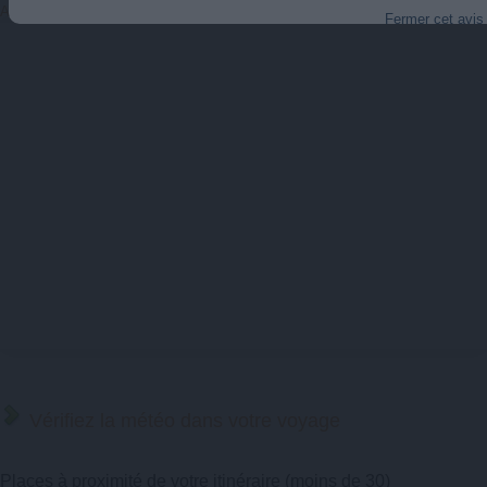
Agrandir le plan
Fermer cet avis
Vérifiez la météo dans votre voyage
Places à proximité de votre itinéraire (moins de 30)