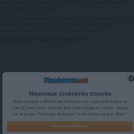
possible qu'un radar est installé à proximité de contrôle de vitesse des Côte
d"Ivoire montrent pas encore de.
Si pour une raison quelconque vous voyez que quelque chose va mal ou qui
pourraient être améliorés ou voulez juste faire des commentaires sur ce
voyage, vous pouvez le faire dans le bas de cette page.
Route Plan entre France et Côte d"Ivoire
Nouveaux itinéraires trouvés
Notre système a détecté des itinéraires mis à jour entre
France
et
Côte D"Ivoire
mieux optimisé pour votre voyage en voiture. Cliquez
sur le bouton "Recharger Itinéraires" ou de fermer cet avis. Merci!