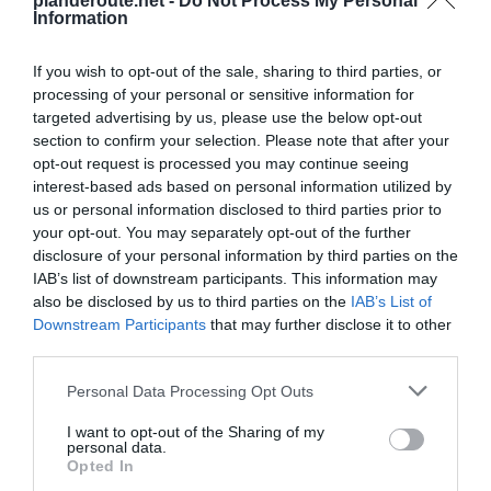
planderoute.net -
Do Not Process My Personal
Information
Vidauban
à 1.11 km du point 1
Les Déscatis
à 4.70 km du point 1
If you wish to opt-out of the sale, sharing to third parties, or
Taradeau
à 2.60 km du point 1
processing of your personal or sensitive information for
Peissonnel
à 4.70 km du point 3
targeted advertising by us, please use the below opt-out
La Grande Bastide
à 4.33 km du point 5
section to confirm your selection. Please note that after your
Grande Bastide
à 3.30 km du point 6
opt-out request is processed you may continue seeing
Vieux-Cannet
à 0.66 km du point 7
interest-based ads based on personal information utilized by
Le Cannet-des-Maures
à 0.66 km du point 7
us or personal information disclosed to third parties prior to
Le Vieux Cannet
à 0.66 km du point 7
your opt-out. You may separately opt-out of the further
Aix-en-Provence
à 2.65 km du point 11
disclosure of your personal information by third parties on the
Pont de l"Arc
à 1.33 km du point 11
IAB’s list of downstream participants. This information may
Palette
à 3.18 km du point 11
also be disclosed by us to third parties on the
IAB’s List of
Les Platrières
à 3.06 km du point 14
Downstream Participants
that may further disclose it to other
third parties.
Facebook Partager cette voie
Personal Data Processing Opt Outs
Itinéraire
I want to opt-out of the Sharing of my
personal data.
Opted In