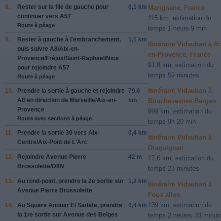
8.
Rester sur la file de
gauche
pour
0,1 km
Marignane, France
continuer vers
A57
115 km, estimation du
Route à péage
temps 1 heure 9 min
9.
Rester à
gauche
à l'embranchement,
1,1 km
Itinéraire Vidauban à Ai
puis suivre
A8/Aix-en-
en-Provence, France
Provence/Fréjus/Saint-Raphaël/Nice
91,8 km, estimation du
pour rejoindre
A57
temps 59 minutes
Route à péage
Itinéraire Vidauban à
10.
Prendre la sortie à
gauche
et rejoindre
79,6
A8
en direction de
Marseille/Aix-en-
km
Bouchavesnes-Bergen
Provence
999 km, estimation du
Route avec sections à péage
temps 9h 20 min
11.
Prendre la sortie
30
vers
Aix-
0,4 km
Itinéraire Vidauban à
Centre/Aix-Pont de L'Arc
Draguignan
12.
Rejoindre
Avenue Pierre
42 m
17,6 km, estimation du
Brossolette/D8N
temps 23 minutes
13.
Au rond-point, prendre la
2e
sortie sur
1,2 km
Itinéraire Vidauban à
Avenue Pierre Brossolette
Foux allos
139 km, estimation du
14.
Au
Square Anouar El Sadate
, prendre
0,4 km
la
1re
sortie sur
Avenue des Belges
temps 2 heures 33 minut