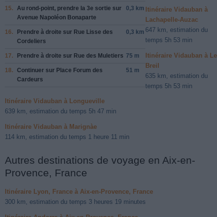
15.
Au rond-point, prendre la
3e
sortie sur
0,3 km
Itinéraire Vidauban à
Avenue Napoléon Bonaparte
Lachapelle-Auzac
647 km, estimation du
16.
Prendre
à droite
sur
Rue Lisse des
0,3 km
temps 5h 53 min
Cordeliers
Itinéraire Vidauban à Le
17.
Prendre
à droite
sur
Rue des Muletiers
75 m
Breil
18.
Continuer sur
Place Forum des
51 m
635 km, estimation du
Cardeurs
temps 5h 53 min
Itinéraire Vidauban à Longueville
639 km, estimation du temps 5h 47 min
Itinéraire Vidauban à Marignàe
114 km, estimation du temps 1 heure 11 min
Autres destinations de voyage en Aix-en-
Provence, France
Itinéraire Lyon, France à Aix-en-Provence, France
300 km, estimation du temps 3 heures 19 minutes