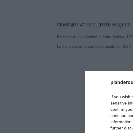
Itinéraire Verbier, 1936 Bagnes
Itinéraire routier Généré le entre Verbier, 
La distance entre ces deux points est 6,9 
planderou
If you wish 
sensitive in
confirm you
continue se
information 
further disc