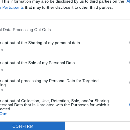
faire dans le bas de cette page.
. This information may also be disclosed by us to third parties on the
IA
Participants
that may further disclose it to other third parties.
4.
Pre
nes, Suisse et Fontenelle, 1934 Bagnes, Suisse
Cre
5.
Con
l Data Processing Opt Outs
6.
Au 
su
o opt-out of the Sharing of my personal data.
7.
Rou
In
dev
Ver
Con
o opt-out of the Sale of my Personal Data.
In
8.
Tou
de 
to opt-out of processing my Personal Data for Targeted
ing.
9.
Res
In
10.
Tou
con
o opt-out of Collection, Use, Retention, Sale, and/or Sharing
ersonal Data that Is Unrelated with the Purposes for which it
lected.
Out
Données
CONFIRM