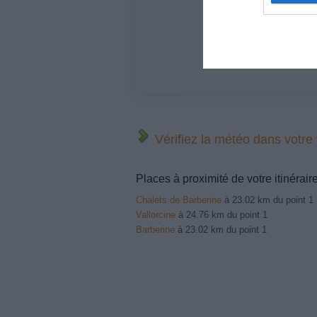
Vérifiez la météo dans votre
Places à proximité de votre itinérair
Chalets de Barberine
à 23.02 km du point 1
Vallorcine
à 24.76 km du point 1
Barberine
à 23.02 km du point 1