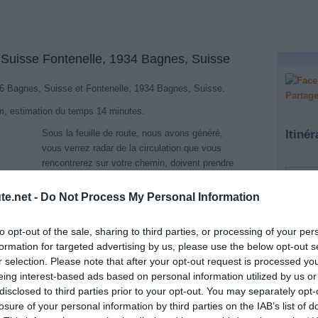
, Suisse Fontenelle, 1934 Bagnes, Suisse
1936 Bagnes, Suisse et Fontenelle, 1934 Bagnes, Suisse.
Partage
km, estimation du temps 14 minutes.
Itinér
Sous la feuille de route, nous avons généré,
vous verrez radar de la circulation que vous
rencontrerez sur votre chemin, doivent prendre
note que bien que nous mettons à jour notre
base de données quotidiennement, il est
te.net -
Do Not Process My Personal Information
possible qu'un radar est installé à proximité de
6,9 km 
contrôle de vitesse des Fontenelle, 1934
to opt-out of the sale, sharing to third parties, or processing of your per
1.
Pre
Bagnes, Suisse montrent pas encore de.
formation for targeted advertising by us, please use the below opt-out s
Che
Si pour une raison quelconque vous voyez que
r selection. Please note that after your opt-out request is processed y
Cla
quelque chose va mal ou qui pourraient être
eing interest-based ads based on personal information utilized by us or
2.
Pre
améliorés ou voulez juste faire des
disclosed to third parties prior to your opt-out. You may separately opt-
Cla
commentaires sur ce voyage, vous pouvez le
losure of your personal information by third parties on the IAB’s list of
3.
Pre