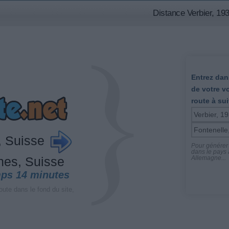
Distance Verbier, 19
Entrez dans
de votre v
route à sui
, Suisse
Pour générer l
dans le pays a
Allemagne...
nes, Suisse
mps 14 minutes
oute dans le fond du site,