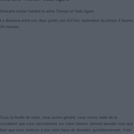
Itinéraire routier Généré le entre Thonon et Vado ligure.
La distance entre ces deux points est 414 km, estimation du temps 4 heures
34 minutes.
Nouveaux itinéraires trouvés
Notre système a détecté des itinéraires mis à jour entre
Thonon
et
Vado Ligure
mieux optimisé pour votre voyage en voiture. Cliquez
sur le bouton "Recharger Itinéraires" ou de fermer cet avis. Merci!
Fermer cet avis
Sous la feuille de route, nous avons généré, vous verrez radar de la
circulation que vous rencontrerez sur votre chemin, doivent prendre note que
bien que nous mettons à jour notre base de données quotidiennement, il est