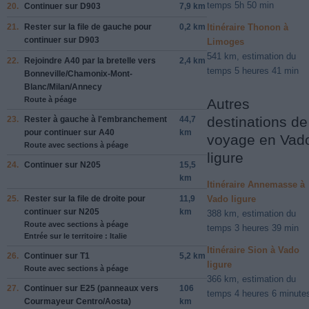
temps 5h 50 min
20.
Continuer sur
D903
7,9 km
21.
Rester sur la file de
gauche
pour
0,2 km
Itinéraire Thonon à
continuer sur
D903
Limoges
541 km, estimation du
22.
Rejoindre
A40
par la bretelle vers
2,4 km
temps 5 heures 41 min
Bonneville
/
Chamonix-Mont-
Blanc
/
Milan
/
Annecy
Route à péage
Autres
destinations de
23.
Rester à
gauche
à l'embranchement
44,7
pour continuer sur
A40
km
voyage en Vad
Route avec sections à péage
ligure
24.
Continuer sur
N205
15,5
km
Itinéraire Annemasse à
25.
Rester sur la file de
droite
pour
11,9
Vado ligure
continuer sur
N205
km
388 km, estimation du
Route avec sections à péage
temps 3 heures 39 min
Entrée sur le territoire : Italie
Itinéraire Sion à Vado
26.
Continuer sur
T1
5,2 km
ligure
Route avec sections à péage
366 km, estimation du
27.
Continuer sur
E25
(panneaux vers
106
temps 4 heures 6 minute
Courmayeur Centro
/
Aosta
)
km