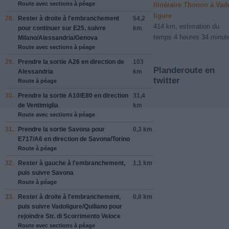
Route avec sections à péage
Itinéraire Thonon à Vad
ligure
28.
Rester à
droite
à l'embranchement
54,2
414 km, estimation du
pour continuer sur
E25
, suivre
km
temps 4 heures 34 minut
Milano
/
Alessandria
/
Genova
Route avec sections à péage
29.
Prendre la sortie
A26
en direction de
103
Planderoute en
Alessandria
km
twitter
Route à péage
30.
Prendre la sortie
A10
/
E80
en direction
31,4
de
Ventimiglia
km
Route avec sections à péage
31.
Prendre la sortie
Savona
pour
0,3 km
E717
/
A6
en direction de
Savona
/
Torino
Route à péage
32.
Rester à
gauche
à l'embranchement,
1,1 km
puis suivre
Savona
Route à péage
33.
Rester à
droite
à l'embranchement,
0,8 km
puis suivre
Vadoligure
/
Quiliano
pour
rejoindre
Str. di Scorrimento Veloce
Route avec sections à péage