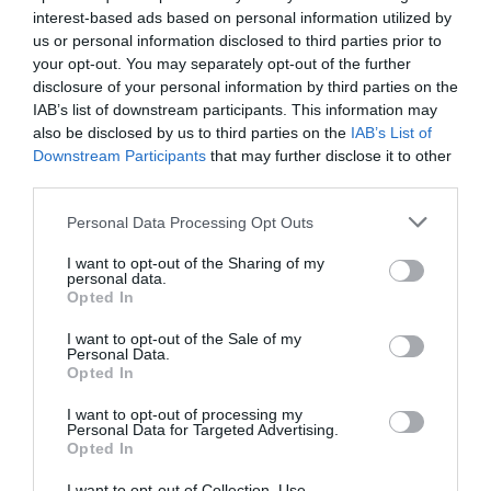
interest-based ads based on personal information utilized by
Saint-Gervais-les-Bains
à 1.18 km du point 24
us or personal information disclosed to third parties prior to
Assy
à 2.74 km du point 24
your opt-out. You may separately opt-out of the further
Bossons
à 0.93 km du point 25
disclosure of your personal information by third parties on the
Les Bossons
à 0.93 km du point 25
IAB’s list of downstream participants. This information may
Chamonix
à 1.68 km du point 25
also be disclosed by us to third parties on the
IAB’s List of
Downstream Participants
that may further disclose it to other
Facebook Partager cette voie
third parties.
Personal Data Processing Opt Outs
Itinéraire
I want to opt-out of the Sharing of my
personal data.
Opted In
I want to opt-out of the Sale of my
Personal Data.
414 km (
tiempo estimado
4 heures 34 minutes)
Opted In
1.
Prendre la direction
sud-est
sur
Place
57 m
de l'Hôtel de ville
vers
Rue de la Paix
I want to opt-out of processing my
Personal Data for Targeted Advertising.
2.
Prendre
à droite
sur
Rue de la Paix
0,1 km
Opted In
Données cartographiques
3.
Rue de la Paix
tourne à
droite
et
0,2 km
I want to opt-out of Collection, Use,