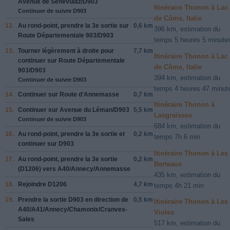
Avenue de Senevulaz
/
D903
Itinéraire Thonon à Lac
Continuer de suivre D903
de Côme, Italie
12.
Au rond-point, prendre la
3e
sortie sur
0,6 km
396 km, estimation du
Route Départementale 903
/
D903
temps 5 heures 5 minute
13.
Tourner légèrement à
droite
pour
7,7 km
Itinéraire Thonon à Lac
continuer sur
Route Départementale
de Côme, Italie
903
/
D903
394 km, estimation du
Continuer de suivre D903
temps 4 heures 47 minut
14.
Continuer sur
Route d'Annemasse
0,7 km
Itinéraire Thonon à
15.
Continuer sur
Avenue du Léman
/
D903
5,5 km
Lasgraisses
Continuer de suivre D903
684 km, estimation du
16.
Au rond-point, prendre la
3e
sortie et
0,2 km
temps 7h 6 min
continuer sur
D903
Itinéraire Thonon à Les
17.
Au rond-point, prendre la
3e
sortie
0,2 km
Berteaux
(
D1206
) vers
A40
/
Annecy
/
Annemasse
435 km, estimation du
18.
Rejoindre
D1206
4,7 km
temps 4h 21 min
19.
Prendre la sortie
D903
en direction de
0,5 km
Itinéraire Thonon à Les
A40
/
A41
/
Annecy
/
Chamonix
/
Cranves-
Violes
Sales
517 km, estimation du