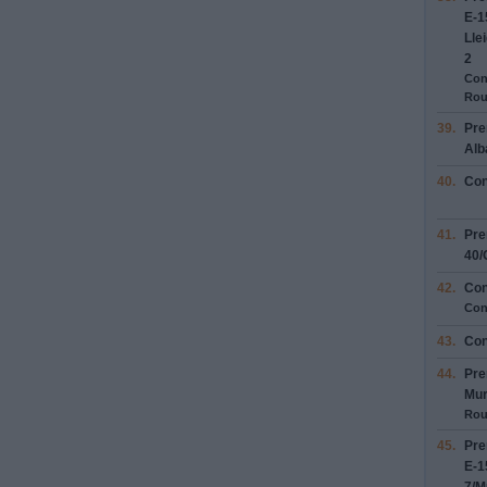
E-1
Lle
2
Con
Rou
39.
Pre
Alb
40.
Con
41.
Pre
40
/
42.
Con
Con
43.
Con
44.
Pre
Mur
Rou
45.
Pre
E-1