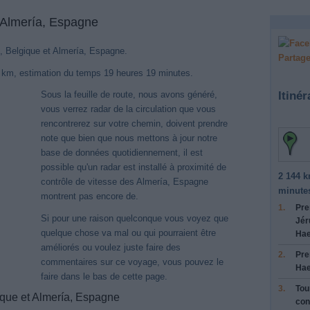
e Almería, Espagne
k, Belgique et Almería, Espagne.
Partage
4 km, estimation du temps 19 heures 19 minutes.
Itinér
Sous la feuille de route, nous avons généré,
vous verrez radar de la circulation que vous
rencontrerez sur votre chemin, doivent prendre
note que bien que nous mettons à jour notre
base de données quotidiennement, il est
possible qu'un radar est installé à proximité de
2 144 k
contrôle de vitesse des Almería, Espagne
minute
montrent pas encore de.
1.
Pre
Si pour une raison quelconque vous voyez que
Jér
quelque chose va mal ou qui pourraient être
Hae
améliorés ou voulez juste faire des
2.
Pre
commentaires sur ce voyage, vous pouvez le
Hae
faire dans le bas de cette page.
3.
Tou
que et Almería, Espagne
con