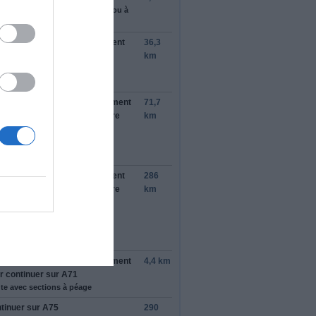
meture possible certains jours ou à
taines heures.
ter à
droite
à l'embranchement
36,3
r continuer sur
A10
, suivre
km
éans
te avec sections à péage
ter à
gauche
à l'embranchement
71,7
r continuer sur
A10
/
E5
, suivre
km
1
/
Toulouse
/
Clermont-
rand
/
Bordeaux
/
Orléans
/
A20
te à péage
ter à
droite
à l'embranchement
286
r continuer sur
A71
/
E9
, suivre
km
0
/
Toulouse
/
Clermont-
rand
/
Vierzon
/
Orléans-Centre
tinuer de suivre A71
te à péage
ter à
gauche
à l'embranchement
4,4 km
r continuer sur
A71
te avec sections à péage
tinuer sur
A75
290