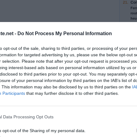
21.
Con
Fer
rout
heu
22.
Pre
te.net -
Do Not Process My Personal Information
de
Mon
Orl
to opt-out of the sale, sharing to third parties, or processing of your per
23.
Res
formation for targeted advertising by us, please use the below opt-out s
rej
r selection. Please note that after your opt-out request is processed y
eing interest-based ads based on personal information utilized by us or
24.
Pre
disclosed to third parties prior to your opt-out. You may separately opt-
A1
losure of your personal information by third parties on the IAB’s list of
Évr
Fer
. This information may also be disclosed by us to third parties on the
IA
cer
Participants
that may further disclose it to other third parties.
25.
Con
26.
Res
pou
l Data Processing Opt Outs
A1
Nan
o opt-out of the Sharing of my personal data.
nt 30
27.
Rej