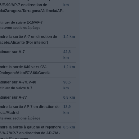
5
/
E-90
/
AP-7
en direction de
km
ida
/
Zaragoza
/
Tarragona
/
València
/
AP-
tinuer de suivre E-15/AP-7
te avec sections à péage
ndre la sortie
A-7
en direction de
1,4 km
acete
/
Alicante (Por interior)
tinuer sur
A-7
42,8
km
ndre la sortie
640
vers
CV-
1,2 km
Ontinyent
/
Alcoi
/
CV-60
/
Gandia
tinuer sur
A-7
/
CV-40
90,5
tinuer de suivre A-7
km
tinuer sur
A-77
0,8 km
ndre la sortie
AP-7
en direction de
13,9
cia
/
Madrid
km
te avec sections à péage
ndre la sortie à
gauche
et rejoindre
6,5 km
5
/
A-7
/
AP-7
en direction de
AP-7
/
A-