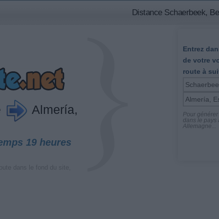
Distance Schaerbeek, Bel
Entrez dans
de votre v
route à sui
e
Almería,
Pour générer l
dans le pays a
Allemagne...
temps 19 heures
oute dans le fond du site,