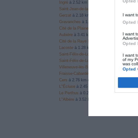
Opted 
Ingré
à 2.52 km du point 30
Saint-Jean-de-la-Ruelle
à 1.45 km du point 
I want t
Gerzat
à 2.18 km du point 31
Gravanches
à 1.80 km du point 31
Opted 
Cité de la Plaine
à 1.70 km du point 31
I want 
Aubière
à 3.41 km du point 32
Advertis
Cité de la Raye Dieu
à 2.11 km du point 32
Opted 
Lacoste
à 1.28 km du point 33
Saint-Félix-de-Lodès
à 1.09 km du point 33
I want t
of my P
Saint-Félix-de-Lodez
à 1.09 km du point 33
was col
Villeneuve-lès-Béziers
à 3.46 km du point 3
Opted 
Fraisse-Cabardès
à 2.83 km du point 34
Cers
à 2.76 km du point 34
L"Écluse
à 2.45 km du point 35
Le Perthus
à 0.27 km du point 35
L"Albère
à 3.52 km du point 35