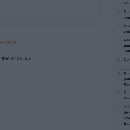
13.
Rej
14.
Res
con
15.
À l
sui
16.
Res
 voyage
pou
Entr
e (moins de 30)
17.
Con
18.
Res
pou
Rou
19.
Rej
Rou
20.
Pre
de
Lyo
Est