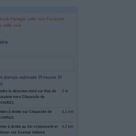
Facebook
r cette voie
aire
m (
tiempo estimado
19 heures 19
s)
ndre la direction
nord
sur
Rue de
5 m
usalem
vers
Chaussée de
cht
/
N21
ndre
à droite
sur
Chaussée de
0,1 km
cht
/
N21
rner
à droite
au 1er croisement et
0,3 km
tinuer sur
Avenue Voltaire