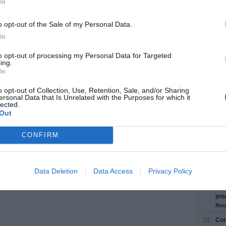
In
Fer
30
cer
o opt-out of the Sale of my Personal Data.
28.
Res
In
pou
Orl
to opt-out of processing my Personal Data for Targeted
Rou
ing.
In
29.
Res
pou
o opt-out of Collection, Use, Retention, Sale, and/or Sharing
A7
ersonal Data that Is Unrelated with the Purposes for which it
Fer
lected.
4
Rou
Out
30.
Res
CONFIRM
pou
A2
Fer
Con
Data Deletion
Data Access
Privacy Policy
Rou
31.
Res
pou
Rou
32.
Con