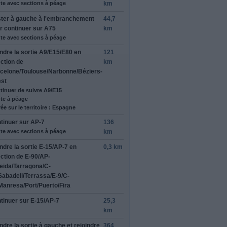
te avec sections à péage
km
ter à
gauche
à l'embranchement
44,7
r continuer sur
A75
km
te avec sections à péage
ndre la sortie
A9
/
E15
/
E80
en
121
ection de
km
celone
/
Toulouse
/
Narbonne
/
Béziers-
st
tinuer de suivre A9/E15
te à péage
ée sur le territoire : Espagne
tinuer sur
AP-7
136
te avec sections à péage
km
ndre la sortie
E-15
/
AP-7
en
0,3 km
ection de
E-90
/
AP-
leida
/
Tarragona
/
C-
Sabadell
/
Terrassa
/
E-9
/
C-
Manresa
/
Port
/
Puerto
/
Fira
tinuer sur
E-15
/
AP-7
25,3
km
ndre la sortie à
gauche
et rejoindre
364