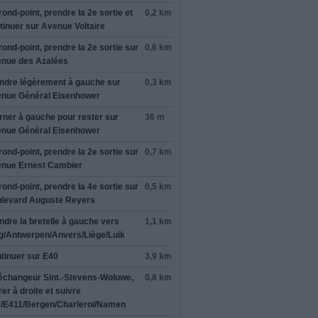
rond-point, prendre la
2e
sortie et
0,2 km
tinuer sur
Avenue Voltaire
rond-point, prendre la
2e
sortie sur
0,6 km
nue des Azalées
ndre légèrement
à gauche
sur
0,3 km
nue Général Eisenhower
mería,
harger
rner à
gauche
pour rester sur
36 m
nue Général Eisenhower
rond-point, prendre la
2e
sortie sur
0,7 km
nue Ernest Cambier
rond-point, prendre la
4e
sortie sur
0,5 km
rmer cet avis
levard Auguste Reyers
ndre la bretelle à
gauche
vers
1,1 km
g
/
Antwerpen
/
Anvers
/
Liège
/
Luik
tinuer sur
E40
3,9 km
'échangeur
Sint.-Stevens-Woluwe
,
0,8 km
rer
à droite
et suivre
9
/
E411
/
Bergen
/
Charleroi
/
Namen