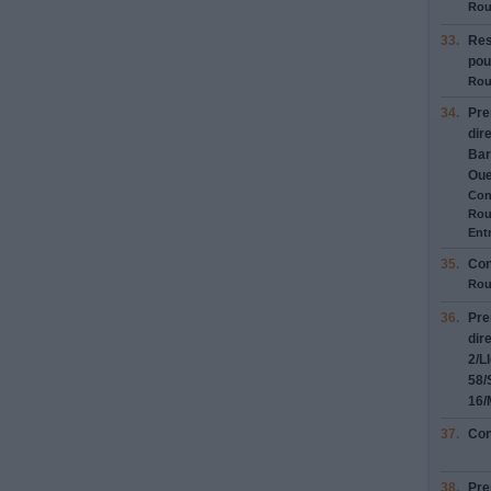
Rou
33.
Res
pou
Rou
34.
Pre
dir
Bar
Oue
Con
Rou
Entr
35.
Con
Rou
36.
Pre
dir
2
/
L
58
/
16
/
37.
Con
38.
Pre