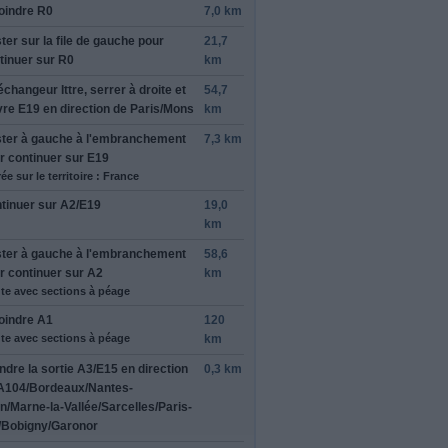
oindre
R0
7,0 km
ter sur la file de
gauche
pour
21,7
tinuer sur
R0
km
'échangeur
Ittre
, serrer
à droite
et
54,7
vre
E19
en direction de
Paris
/
Mons
km
ter à
gauche
à l'embranchement
7,3 km
r continuer sur
E19
ée sur le territoire : France
tinuer sur
A2
/
E19
19,0
km
ter à
gauche
à l'embranchement
58,6
r continuer sur
A2
km
te avec sections à péage
oindre
A1
120
te avec sections à péage
km
ndre la sortie
A3
/
E15
en direction
0,3 km
A104
/
Bordeaux
/
Nantes-
n
/
Marne-la-Vallée
/
Sarcelles
/
Paris-
/
Bobigny
/
Garonor