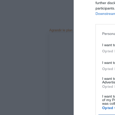
further disc
participants
Downstream 
Agrandir le plan
Persona
I want t
Opted 
I want t
Opted 
I want 
Advertis
Opted 
I want t
of my P
was col
Opted 