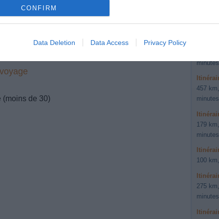
minutes
CONFIRM
Itinéra
104 km,
Itinéra
Data Deletion
Data Access
Privacy Policy
165 km,
minutes
 voyage
Itinéra
457 km,
e (moins de 30)
minutes
Itinéra
179 km,
minutes
Itinéra
100 km,
Itinéra
275 km,
minutes
Itinéra