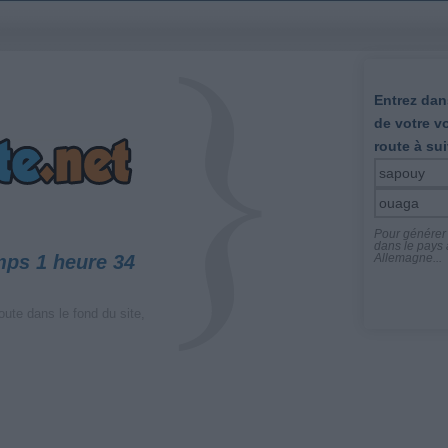
Entrez dans
de votre v
route à sui
Pour générer l
dans le pays a
mps 1 heure 34
Allemagne...
oute dans le fond du site,