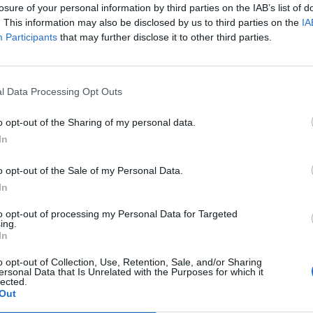
losure of your personal information by third parties on the IAB’s list of
6.
Pre
. This information may also be disclosed by us to third parties on the
IA
Cou
Participants
that may further disclose it to other third parties.
7.
Pre
Nk
l Data Processing Opt Outs
Données
o opt-out of the Sharing of my personal data.
In
Autre
Sap
o opt-out of the Sale of my Personal Data.
In
Itinéra
102 km,
to opt-out of processing my Personal Data for Targeted
ing.
In
Autr
en 
o opt-out of Collection, Use, Retention, Sale, and/or Sharing
ersonal Data that Is Unrelated with the Purposes for which it
lected.
Itinéra
Out
823 km,