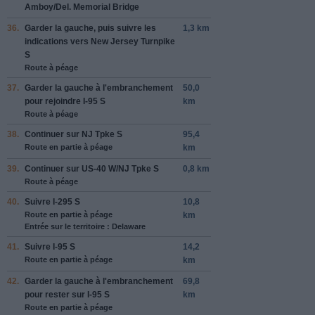
Amboy
/
Del. Memorial Bridge
36.
Garder
la gauche
, puis suivre les
1,3 km
indications vers
New Jersey Turnpike
S
Route à péage
37.
Garder
la gauche
à l'embranchement
50,0
pour rejoindre
I-95 S
km
Route à péage
38.
Continuer sur
NJ Tpke S
95,4
Route en partie à péage
km
39.
Continuer sur
US-40 W
/
NJ Tpke S
0,8 km
Route à péage
40.
Suivre
I-295 S
10,8
Route en partie à péage
km
Entrée sur le territoire : Delaware
41.
Suivre
I-95 S
14,2
Route en partie à péage
km
42.
Garder
la gauche
à l'embranchement
69,8
pour rester sur
I-95 S
km
Route en partie à péage