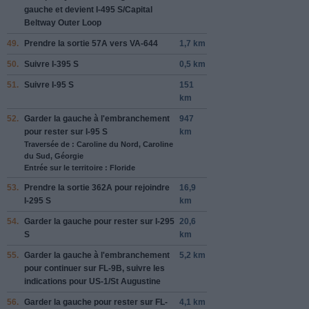
gauche
et devient
I-495 S
/
Capital
Beltway Outer Loop
49.
Prendre la sortie
57A
vers
VA-644
1,7 km
50.
Suivre
I-395 S
0,5 km
51.
Suivre
I-95 S
151
km
52.
Garder
la gauche
à l'embranchement
947
pour rester sur
I-95 S
km
Traversée de : Caroline du Nord, Caroline
du Sud, Géorgie
Entrée sur le territoire : Floride
53.
Prendre la sortie
362A
pour rejoindre
16,9
I-295 S
km
54.
Garder
la gauche
pour rester sur
I-295
20,6
S
km
55.
Garder
la gauche
à l'embranchement
5,2 km
pour continuer sur
FL-9B
, suivre les
indications pour
US-1
/
St Augustine
56.
Garder
la gauche
pour rester sur
FL-
4,1 km