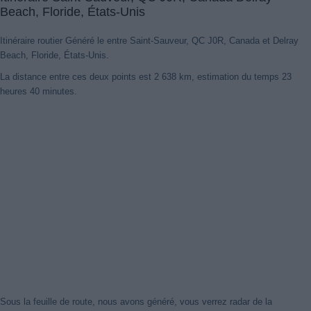
Beach, Floride, États-Unis
Itinéraire routier Généré le entre Saint-Sauveur, QC J0R, Canada et Delray
Beach, Floride, États-Unis.
La distance entre ces deux points est 2 638 km, estimation du temps 23
heures 40 minutes.
Nouveaux itinéraires trouvés
Notre système a détecté des itinéraires mis à jour entre
Saint-
Sauveur, QC J0R, Canada
et
Delray Beach, Floride, États-Unis
mieux optimisé pour votre voyage en voiture. Cliquez sur le bouton
"Recharger Itinéraires" ou de fermer cet avis. Merci!
Fermer cet avis
Sous la feuille de route, nous avons généré, vous verrez radar de la