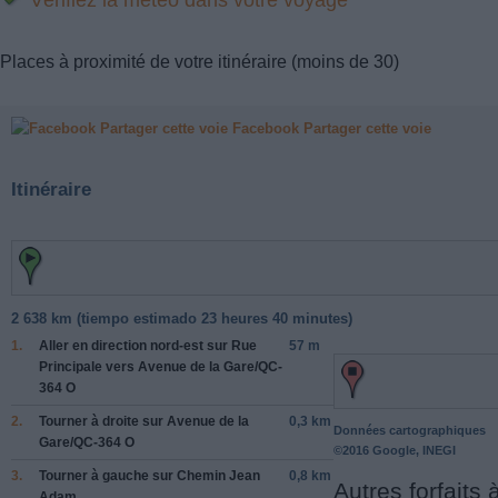
Places à proximité de votre itinéraire (moins de 30)
Facebook Partager cette voie
Itinéraire
2 638 km (
tiempo estimado
23 heures 40 minutes)
1.
Aller en direction
nord-est
sur
Rue
57 m
Principale
vers
Avenue de la Gare
/
QC-
364 O
2.
Tourner
à droite
sur
Avenue de la
0,3 km
Données cartographiques
Gare
/
QC-364 O
©2016 Google, INEGI
3.
Tourner
à gauche
sur
Chemin Jean
0,8 km
Autres forfaits 
Adam