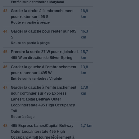
Entrée sur le territoire : Maryland
43.
Garder
la droite
à l'embranchement
18,9
pour rester sur
I-95 S
km
Route en partie à péage
44.
Garder
la gauche
pour rester sur
I-95
46,3
S
km
Route en partie à péage
45.
Prendre la sortie
27 W
pour rejoindre
I-
15,7
495 W
en direction de
Silver Spring
km
46.
Garder
la gauche
à l'embranchement
13,8
pour rester sur
I-495 W
km
Entrée sur le territoire : Virginie
47.
Garder
la gauche
à l'embranchement
17,0
pour continuer sur
495 Express
km
Lanes
/
Capital Beltway Outer
Loop
/
Interstate 495 High Occupancy
Toll
Route à péage
48.
495 Express Lanes
/
Capital Beltway
1,7 km
Outer Loop
/
Interstate 495 High
Occupancy Toll
tourne légèrement à