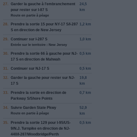
27.
Garder
la gauche
à l'embranchement
24,5
pour rester sur
I-87 S
km
Route en partie à péage
28.
Prendre la sortie
15
pour
NY-17 S
/
I-287
1,2 km
S
en direction de
New Jersey
29.
Continuer sur
I-287 S
1,0 km
Entrée sur le territoire : New Jersey
30.
Prendre la sortie
66
à
gauche
pour
NJ-
0,5 km
17 S
en direction de
Mahwah
31.
Continuer sur
NJ-17 S
0,5 km
32.
Garder
la gauche
pour rester sur
NJ-
19,8
17 S
km
33.
Prendre la sortie en direction de
0,7 km
Parkway S
/
Shore Points
34.
Suivre
Garden State Pkwy
52,9
Route en partie à péage
km
35.
Prendre la sortie
129
pour
I-95
/
US-
0,5 km
9
/
N.J. Turnpike
en direction de
NJ-
440
/
I-287
/
Woodbridge
/
Perth