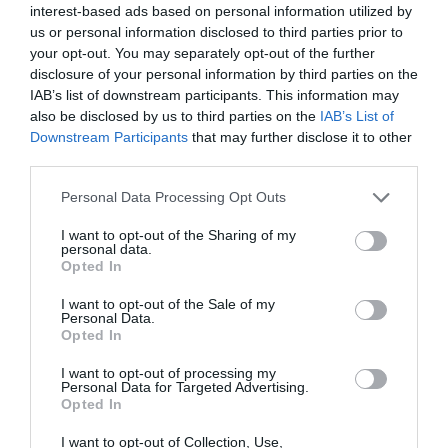
Itinéraire Saint-Sauveur
interest-based ads based on personal information utilized by
QC J0R, Canada à Delra
12.
Prendre la sortie
63
pour
QC-138 O
en
0,8 km
us or personal information disclosed to third parties prior to
Beach, Floride, États-
direction de
Pont Honoré Mercier
your opt-out. You may separately opt-out of the further
Unis
disclosure of your personal information by third parties on the
13.
Continuer sur
QC-138 O
3,5 km
2 638 km, estimation du
IAB’s list of downstream participants. This information may
14.
Prendre la bretelle d’accès à
gauche
1,0 km
temps 23 heures 40
also be disclosed by us to third parties on the
IAB’s List of
vers
QC-132 E
/
Autoroute 30
/
Autoroute
minutes
Downstream Participants
that may further disclose it to other
15
/
La Prairie
third parties.
15.
Continuer sur
QC-132 E
3,8 km
Planderoute en
Personal Data Processing Opt Outs
16.
Tourner
à droite
sur
Autoroute 730 S
3,1 km
twitter
(panneaux pour
Autoroute 30
I want to opt-out of the Sharing of my
O
/
Chāteauguay
)
personal data.
Opted In
17.
Prendre la sortie
1
à
gauche
pour
7,9 km
rejoindre
Autoroute 30 E
en direction
I want to opt-out of the Sale of my
de
Sorel-Tracy
/
Québec
Personal Data.
Opted In
18.
Prendre la sortie
55
vers
Autoroute 15
0,5 km
S
I want to opt-out of processing my
Personal Data for Targeted Advertising.
19.
Garder
la droite
à l'embranchement,
40,4
Opted In
puis suivre les panneaux vers
km
Autoroute 15 S
/
Interstate 87
/
New York
I want to opt-out of Collection, Use,