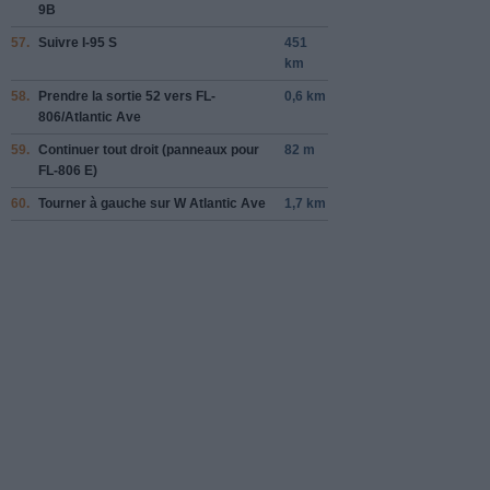
9B
57.
Suivre
I-95 S
451
km
58.
Prendre la sortie
52
vers
FL-
0,6 km
806
/
Atlantic Ave
59.
Continuer tout droit (panneaux pour
82 m
FL-806 E
)
60.
Tourner
à gauche
sur
W Atlantic Ave
1,7 km