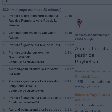
23,0 km (
tiempo estimado
23 minutes)
1.
Prendre la direction
nord-ouest
sur
24 m
Rue des Remparts
vers
Rue de la
Venelle
2.
Continuer sur
Place du Chevalier
53 m
Données cartographiques
Adams
©2016 Google
3.
Prendre
à gauche
sur
Rue de la Tour
0,2 km
Autres forfaits 
4.
Prendre
à droite
sur
Avenue
1,4 km
partir de
Querqui
/
D960B
Puybelliard
Continuer de suivre D960B
5.
Au rond-point, prendre la
1re
sortie
7,9 km
Itinéraire Puybelliard à
sur
D39
Olmeta-di-Tuda
6.
Prendre
à gauche
sur
Le Relais du
7,3 km
1.355 km, estimation du
Loup Pendu
/
D949B
temps 17h 7 min
Continuer de suivre D949B
Itinéraire Puybelliard à
7.
Prendre
à gauche
sur
Rue du Logis
/
D8
5,0 km
Reaumur
Continuer de suivre D8
23,0 km, estimation du
8.
Au rond-point, prendre la
2e
sortie et
1,1 km
temps 23 minutes