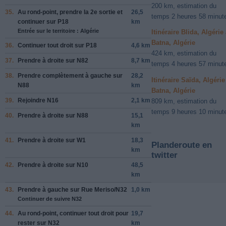
200 km, estimation du
35.
Au rond-point, prendre la
2e
sortie et
26,5
temps 2 heures 58 minut
continuer sur
P18
km
Entrée sur le territoire : Algérie
Itinéraire Blida, Algérie
Batna, Algérie
36.
Continuer tout droit sur
P18
4,6 km
424 km, estimation du
37.
Prendre
à droite
sur
N82
8,7 km
temps 4 heures 57 minut
38.
Prendre complètement
à gauche
sur
28,2
Itinéraire Saïda, Algérie
N88
km
Batna, Algérie
39.
Rejoindre
N16
2,1 km
809 km, estimation du
temps 9 heures 10 minut
40.
Prendre
à droite
sur
N88
15,1
km
41.
Prendre
à droite
sur
W1
18,3
Planderoute en
km
twitter
42.
Prendre
à droite
sur
N10
48,5
km
43.
Prendre
à gauche
sur
Rue Meriso/N32
1,0 km
Continuer de suivre N32
44.
Au rond-point, continuer tout droit pour
19,7
rester sur
N32
km