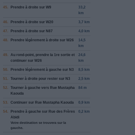
45.
Prendre
à droite
sur
W9
33,2
km
46.
Prendre
à droite
sur
W20
3,7 km
47.
Prendre
à droite
sur
N87
4,0 km
48.
Prendre légèrement
à droite
sur
W26
14,5
km
49.
Au rond-point, prendre la
1re
sortie et
24,6
continuer sur
W26
km
50.
Prendre légèrement
à gauche
sur
N3
8,5 km
51.
Tourner à
droite
pour rester sur
N3
2,5 km
52.
Tourner à
gauche
vers
Rue Mustapha
84 m
Kaouda
53.
Continuer sur
Rue Mustapha Kaouda
0,9 km
54.
Prendre
à gauche
sur
Rue des Frères
0,2 km
Abidi
Votre destination se trouvera sur la
gauche.