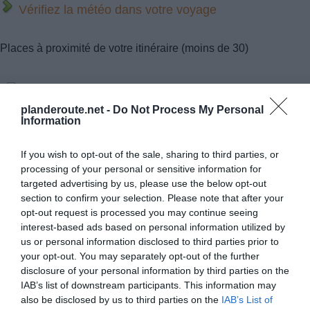
Vérifiez la météo dans votre voyage
Places à proximité de votre itinéraire (moins de 30)
Facebook Partager cette voie
planderoute.net -
Do Not Process My Personal
Information
Itinéraire
If you wish to opt-out of the sale, sharing to third parties, or
processing of your personal or sensitive information for
targeted advertising by us, please use the below opt-out
section to confirm your selection. Please note that after your
486 km (
tiempo estimado
6 heures 48 minutes)
opt-out request is processed you may continue seeing
1.
Prendre la direction
sud-est
0,2 km
interest-based ads based on personal information utilized by
us or personal information disclosed to third parties prior to
2.
Tourner à
gauche
0,2 km
your opt-out. You may separately opt-out of the further
3.
Tourner à
gauche
à
Voie Taxis
0,4 km
disclosure of your personal information by third parties on the
Données cartographiques
IAB’s list of downstream participants. This information may
4.
Au rond-point, prendre la
1re
sortie
0,1 km
©2015 Google
also be disclosed by us to third parties on the
IAB’s List of
5.
Au rond-point, prendre la
3e
sortie
0,2 km