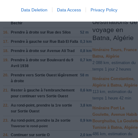
14.
Continuer sur
Rue de Algerie
0,3 km
Data Deletion
Data Access
Privacy Policy
Autres
15.
Prendre
à gauche
sur
Rue Sidi El
0,2 km
destinations de
Bechir
voyage en
16.
Prendre
à droite
sur
Rue des Silos
52 m
Batna, Algérie
17.
Prendre
à gauche
sur
Rue Bab El Falla
0,3 km
Itinéraire Tours, France
18.
Prendre
à droite
sur
Avenue Ali Trad
0,8 km
Batna, Algérie
19.
Prendre
à droite
sur
Boulevard du 9
0,7 km
2 088 km, estimation du
Avril 1938
temps 1 jour 2 heures
20.
Prendre vers
Sortie Ouest
légèrement
58 m
Itinéraire Constantine,
à
droite
Algérie à Batna, Algérie
21.
Rester à
gauche
à l'embranchement
0,6 km
113 km, estimation du
pour continuer vers
Sortie Ouest
temps 1 heure 42 min
22.
Au rond-point, prendre la
1re
sortie
3,8 km
Itinéraire Port La
sur
Sortie Ouest
Goulette, Avenue Habib
23.
Au rond-point, prendre la
2e
sortie
0,9 km
Bourghuiba, La Goulett
Traverser le rond-point
Tunisie à Batna, Algérie
486 km, estimation du
24.
Continuer sur
sortie O
2,0 km