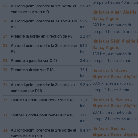
temps 6 heures 48 minut
25.
Au rond-point, prendre la
1re
sortie et
1,5 km
Itinéraire Alger, Algérie
continuer sur
sortie O
Batna, Algérie
26.
Au rond-point, prendre la
2e
sortie sur
55,9
393 km, estimation du
A3
km
temps 4 heures 37 minut
27.
Prendre la sortie en direction de
P5
1,2 km
Itinéraire Sétif, Algérie 
28.
Au rond-point, prendre la
3e
sortie sur
52,2
Batna, Algérie
P5
km
133 km, estimation du
temps 1 heure 56 min
29.
Prendre
à gauche
sur
C 47
3,4 km
30.
Prendre
à droite
sur
P18
32,1
Itinéraire N"Gaous,
km
Algérie à Batna, Algérie
68,5 km, estimation du
31.
Au rond-point, prendre la
2e
sortie et
9,2 km
temps 1 heure 3 min
continuer sur
P18
Itinéraire El Aouinet,
32.
Tourner à
droite
pour rester sur
P18
11,3
Algérie à Batna, Algérie
km
207 km, estimation du
33.
Tourner à
droite
pour rester sur
P18
21,0
temps 2 heures 56 minut
km
Itinéraire Guelma,
34.
Au rond-point, prendre la
1re
sortie et
9,4 km
Algérie à Batna, Algérie
continuer sur
P18