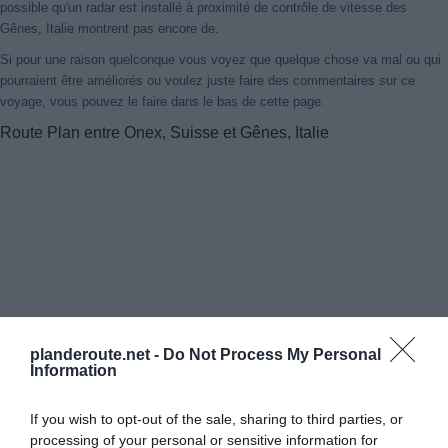
possible qu'un radar est installé à proximité de contrôle de vitesse des
Gênes, Italie montrent pas encore de.
Si pour une raison quelconque vous voyez que quelque chose va mal ou qui
pourraient être améliorés ou voulez juste faire des commentaires sur ce
voyage, vous pouvez le faire dans le bas de cette page.
Route Plan entre Onex, Suisse et Gênes, Italie
planderoute.net -
Do Not Process My Personal
Information
If you wish to opt-out of the sale, sharing to third parties, or
processing of your personal or sensitive information for