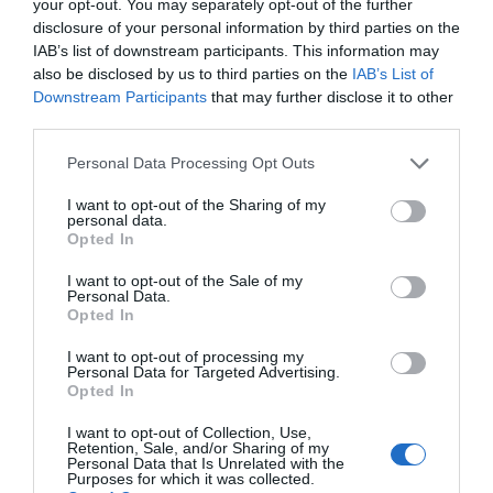
your opt-out. You may separately opt-out of the further
du Général de Gaulle
vers
Boulevard
disclosure of your personal information by third parties on the
Joseph Garnier
IAB’s list of downstream participants. This information may
2.
Continuer sur
Boulevard Joseph
0,1 km
also be disclosed by us to third parties on the
IAB’s List of
Données cartographiques
Garnier
Downstream Participants
that may further disclose it to other
©2015 Google, basado en
BCN IGN España
third parties.
3.
Prendre
à gauche
sur
Rue Alfred Binet
0,2 km
Autres forfaits 
4.
Continuer sur
Rue des Combattants
0,2 km
Personal Data Processing Opt Outs
en Afrique du N
partir de Nice,
I want to opt-out of the Sharing of my
5.
Prendre
à droite
sur
Rue Trachel
0,1 km
France
personal data.
Opted In
6.
Prendre
à gauche
sur
Square Colonel
17 m
Itinéraire Nice, France à
Jean Pierre
01022 Civita VT, Italie
I want to opt-out of the Sale of my
7.
Prendre la bretelle vers
Aéroport Nice
0,4 km
Personal Data.
600 km, estimation du
Opted In
Côte d' Azur/Nice-Ouest
temps 6 heures 12 minut
8.
Rejoindre
Voie Mathis/Voie Pierre
4,7 km
I want to opt-out of processing my
Itinéraire Nice, France à
Mathis/Voie Rapide
Personal Data for Targeted Advertising.
05100 Montgenèvre,
Opted In
9.
Prendre
à droite
sur
Avenue Edouard
0,4 km
France
Grinda
373 km, estimation du
I want to opt-out of Collection, Use,
Retention, Sale, and/or Sharing of my
temps 4 heures 4 minute
10.
Prendre complètement
à gauche
sur
35 m
Personal Data that Is Unrelated with the
Route de Grenoble
Purposes for which it was collected.
Itinéraire Nice, France à