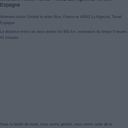
Espagne
Itinéraire routier Généré le entre Nice, France et 44562 La Algecira, Teruel,
Espagne.
La distance entre ces deux points est 955 km, estimation du temps 9 heures
41 minutes.
Nouveaux itinéraires trouvés
Notre système a détecté des itinéraires mis à jour entre
Nice,
France
et
44562 La Algecira, Teruel, Espagne
mieux optimisé pour
votre voyage en voiture. Cliquez sur le bouton "Recharger
Itinéraires" ou de fermer cet avis. Merci!
Fermer cet avis
Sous la feuille de route, nous avons généré, vous verrez radar de la