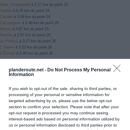
Arles-Trinquetaille
à 2.17 km du point 23
Saliers
à 6.26 km du point 24
Cavalet
à 5.98 km du point 24
Caissargues
à 2.46 km du point 25
Nîmes
à 2.87 km du point 25
Nismes
à 2.87 km du point 25
Le Perthus
à 0.27 km du point 26
L"Albère
à 3.52 km du point 26
L"Écluse
à 2.45 km du point 26
planderoute.net -
Do Not Process My Personal
Facebook Partager cette voie
Information
Itinéraire
If you wish to opt-out of the sale, sharing to third parties, or
processing of your personal or sensitive information for
targeted advertising by us, please use the below opt-out
section to confirm your selection. Please note that after your
opt-out request is processed you may continue seeing
interest-based ads based on personal information utilized by
955 km (
tiempo estimado
9 heures 41 minutes)
us or personal information disclosed to third parties prior to
1.
Prendre la direction
ouest
sur
Place
28 m