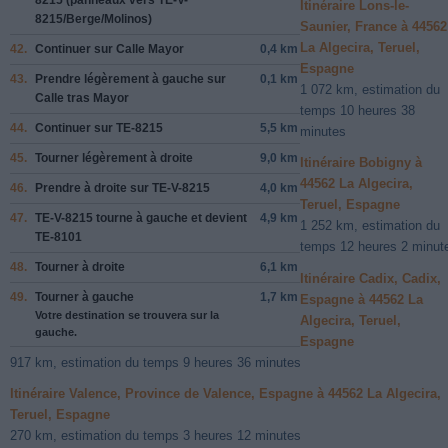
Itinéraire Lons-le-
8215/Berge/Molinos
)
Saunier, France à 44562
La Algecira, Teruel,
42.
Continuer sur
Calle Mayor
0,4 km
Espagne
43.
Prendre légèrement
à gauche
sur
0,1 km
1 072 km, estimation du
Calle tras Mayor
temps 10 heures 38
44.
Continuer sur
TE-8215
5,5 km
minutes
45.
Tourner légèrement à
droite
9,0 km
Itinéraire Bobigny à
44562 La Algecira,
46.
Prendre
à droite
sur
TE-V-8215
4,0 km
Teruel, Espagne
47.
TE-V-8215
tourne à
gauche
et devient
4,9 km
1 252 km, estimation du
TE-8101
temps 12 heures 2 minut
48.
Tourner à
droite
6,1 km
Itinéraire Cadix, Cadix,
49.
Tourner à
gauche
1,7 km
Espagne à 44562 La
Votre destination se trouvera sur la
Algecira, Teruel,
gauche.
Espagne
917 km, estimation du temps 9 heures 36 minutes
Itinéraire Valence, Province de Valence, Espagne à 44562 La Algecira,
Teruel, Espagne
270 km, estimation du temps 3 heures 12 minutes