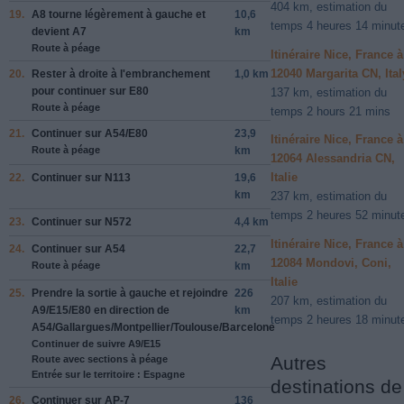
404 km, estimation du
19.
A8
tourne légèrement à
gauche
et
10,6
temps 4 heures 14 minut
devient
A7
km
Route à péage
Itinéraire Nice, France à
12040 Margarita CN, Ital
20.
Rester à
droite
à l'embranchement
1,0 km
pour continuer sur
E80
137 km, estimation du
Route à péage
temps 2 hours 21 mins
21.
Continuer sur
A54/E80
23,9
Itinéraire Nice, France à
Route à péage
km
12064 Alessandria CN,
Italie
22.
Continuer sur
N113
19,6
km
237 km, estimation du
temps 2 heures 52 minut
23.
Continuer sur
N572
4,4 km
Itinéraire Nice, France à
24.
Continuer sur
A54
22,7
12084 Mondovi, Coni,
Route à péage
km
Italie
25.
Prendre la sortie à
gauche
et rejoindre
226
207 km, estimation du
A9/E15/E80
en direction de
km
temps 2 heures 18 minut
A54/Gallargues/Montpellier/Toulouse/Barcelone
Continuer de suivre A9/E15
Autres
Route avec sections à péage
Entrée sur le territoire : Espagne
destinations de
26.
Continuer sur
AP-7
136