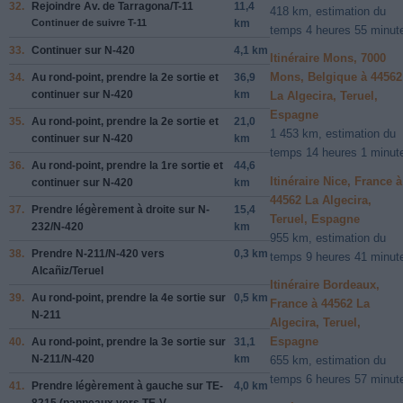
32.
Rejoindre
Av. de Tarragona/T-11
11,4
418 km, estimation du
Continuer de suivre T-11
km
temps 4 heures 55 minut
33.
Continuer sur
N-420
4,1 km
Itinéraire Mons, 7000
Mons, Belgique à 44562
34.
Au rond-point, prendre la
2e
sortie et
36,9
continuer sur
N-420
km
La Algecira, Teruel,
Espagne
35.
Au rond-point, prendre la
2e
sortie et
21,0
1 453 km, estimation du
continuer sur
N-420
km
temps 14 heures 1 minut
36.
Au rond-point, prendre la
1re
sortie et
44,6
Itinéraire Nice, France à
continuer sur
N-420
km
44562 La Algecira,
37.
Prendre légèrement
à droite
sur
N-
15,4
Teruel, Espagne
232/N-420
km
955 km, estimation du
38.
Prendre
N-211/N-420
vers
0,3 km
temps 9 heures 41 minut
Alcañiz/Teruel
Itinéraire Bordeaux,
39.
Au rond-point, prendre la
4e
sortie sur
0,5 km
France à 44562 La
N-211
Algecira, Teruel,
Espagne
40.
Au rond-point, prendre la
3e
sortie sur
31,1
N-211/N-420
km
655 km, estimation du
temps 6 heures 57 minut
41.
Prendre légèrement
à gauche
sur
TE-
4,0 km
8215
(panneaux vers
TE-V-