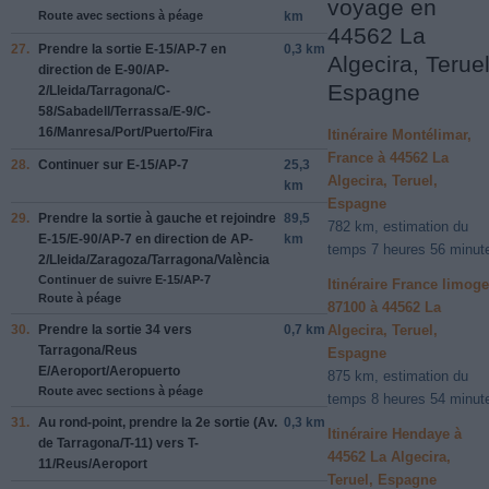
voyage en
Route avec sections à péage
km
44562 La
27.
Prendre la sortie
E-15/AP-7
en
0,3 km
Algecira, Teruel
direction de
E-90/AP-
Espagne
2/Lleida/Tarragona/C-
58/Sabadell/Terrassa/E-9/C-
16/Manresa/Port/Puerto/Fira
Itinéraire Montélimar,
France à 44562 La
28.
Continuer sur
E-15/AP-7
25,3
Algecira, Teruel,
km
Espagne
29.
Prendre la sortie à
gauche
et rejoindre
89,5
782 km, estimation du
E-15/E-90/AP-7
en direction de
AP-
km
temps 7 heures 56 minut
2/Lleida/Zaragoza/Tarragona/València
Continuer de suivre E-15/AP-7
Itinéraire France limog
Route à péage
87100 à 44562 La
30.
Prendre la sortie
34
vers
0,7 km
Algecira, Teruel,
Tarragona/Reus
Espagne
E/Aeroport/Aeropuerto
875 km, estimation du
Route avec sections à péage
temps 8 heures 54 minut
31.
Au rond-point, prendre la
2e
sortie (
Av.
0,3 km
Itinéraire Hendaye à
de Tarragona/T-11
) vers
T-
44562 La Algecira,
11/Reus/Aeroport
Teruel, Espagne