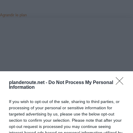
Agrandir le plan
planderoute.net -
Do Not Process My Personal
Information
If you wish to opt-out of the sale, sharing to third parties, or
processing of your personal or sensitive information for
targeted advertising by us, please use the below opt-out
section to confirm your selection. Please note that after your
Vérifiez la météo dans votre voyage
opt-out request is processed you may continue seeing
interest-based ads based on personal information utilized by