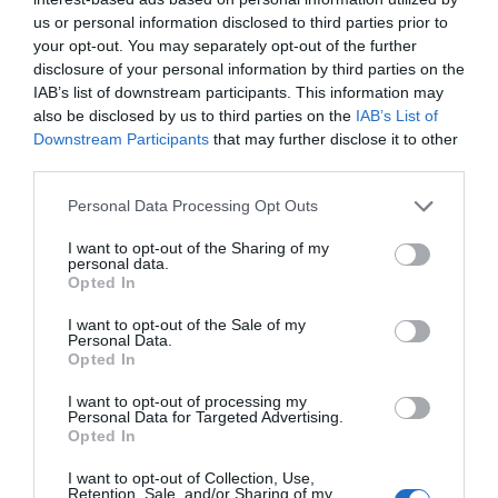
us or personal information disclosed to third parties prior to
Places à proximité de votre itinéraire (moins de 30)
your opt-out. You may separately opt-out of the further
disclosure of your personal information by third parties on the
Le Ray
à 1.20 km du point 1
IAB’s list of downstream participants. This information may
Nice
à 1.48 km du point 1
also be disclosed by us to third parties on the
IAB’s List of
Cimiez
à 1.20 km du point 1
Downstream Participants
that may further disclose it to other
Castellar
à 2.70 km du point 9
third parties.
Menton
à 2.46 km du point 9
Garavan
à 1.20 km du point 9
Personal Data Processing Opt Outs
I want to opt-out of the Sharing of my
Facebook Partager cette voie
personal data.
Opted In
Itinéraire
I want to opt-out of the Sale of my
Personal Data.
Opted In
I want to opt-out of processing my
Personal Data for Targeted Advertising.
Opted In
49,0 km (
tiempo estimado
51 minutes)
1.
Prendre la direction
ouest
sur
Place
28 m
I want to opt-out of Collection, Use,
Retention, Sale, and/or Sharing of my
du Général de Gaulle
vers
Boulevard