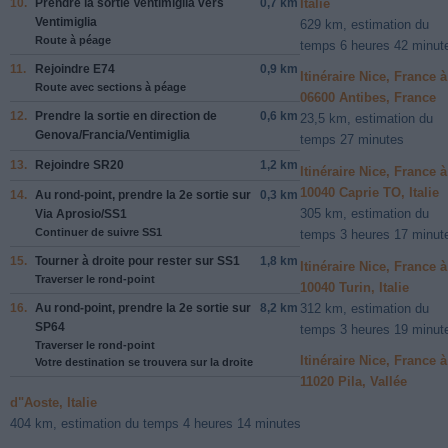
10.
Prendre la sortie
Ventimiglia
vers
0,7 km
Italie
Ventimiglia
629 km, estimation du
Route à péage
temps 6 heures 42 minut
11.
Rejoindre
E74
0,9 km
Itinéraire Nice, France à
Route avec sections à péage
06600 Antibes, France
12.
Prendre la sortie en direction de
0,6 km
23,5 km, estimation du
Genova/Francia/Ventimiglia
temps 27 minutes
13.
Rejoindre
SR20
1,2 km
Itinéraire Nice, France à
10040 Caprie TO, Italie
14.
Au rond-point, prendre la
2e
sortie sur
0,3 km
305 km, estimation du
Via Aprosio/SS1
Continuer de suivre SS1
temps 3 heures 17 minut
15.
Tourner à
droite
pour rester sur
SS1
1,8 km
Itinéraire Nice, France à
Traverser le rond-point
10040 Turin, Italie
312 km, estimation du
16.
Au rond-point, prendre la
2e
sortie sur
8,2 km
SP64
temps 3 heures 19 minut
Traverser le rond-point
Itinéraire Nice, France à
Votre destination se trouvera sur la droite
11020 Pila, Vallée
d"Aoste, Italie
404 km, estimation du temps 4 heures 14 minutes