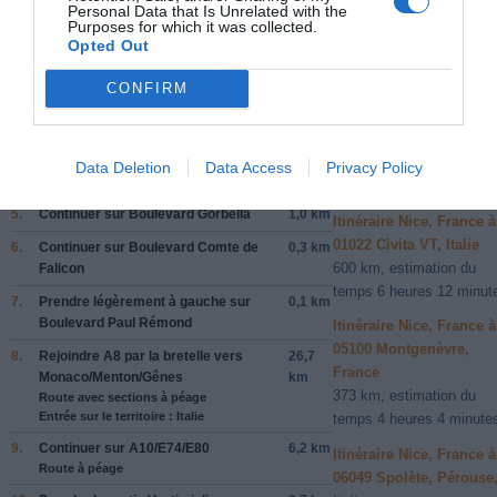
Personal Data that Is Unrelated with the
Joseph Garnier
Purposes for which it was collected.
Opted Out
2.
Continuer sur
Boulevard Joseph
0,1 km
Données cartographiques
Garnier
©2014 Google
CONFIRM
3.
Prendre
à droite
sur
Rue Théodore de
0,5 km
Autres forfaits 
Banville
partir de Nice,
4.
Continuer sur
Boulevard Auguste
0,3 km
Data Deletion
Data Access
Privacy Policy
France
Raynaud
5.
Continuer sur
Boulevard Gorbella
1,0 km
Itinéraire Nice, France à
01022 Civita VT, Italie
6.
Continuer sur
Boulevard Comte de
0,3 km
600 km, estimation du
Falicon
temps 6 heures 12 minut
7.
Prendre légèrement
à gauche
sur
0,1 km
Boulevard Paul Rémond
Itinéraire Nice, France à
05100 Montgenèvre,
8.
Rejoindre
A8
par la bretelle vers
26,7
France
Monaco/Menton/Gênes
km
373 km, estimation du
Route avec sections à péage
Entrée sur le territoire : Italie
temps 4 heures 4 minute
9.
Continuer sur
A10/E74/E80
6,2 km
Itinéraire Nice, France à
Route à péage
06049 Spolète, Pérouse