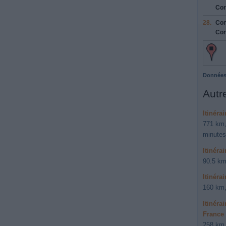
Cor
28.
Con
Cor
Données
Autre
Itinéra
771 km,
minutes
Itinéra
90.5 km
Itinéra
160 km,
Itinéra
France
258 km,