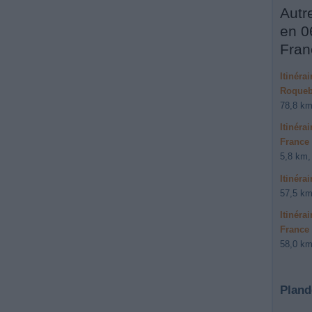
Autr
en 0
Fran
Itinéra
Roquebi
78,8 km
Itinéra
France 
5,8 km,
Itinéra
57,5 km
Itinéra
France
58,0 km
Pland