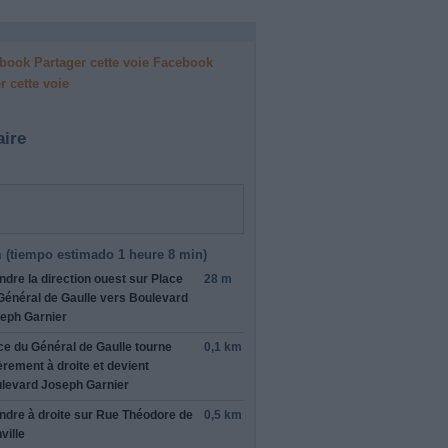
Facebook
r cette voie
aire
 (
tiempo estimado
1 heure 8 min)
ndre la direction
ouest
sur
Place
28 m
Général de Gaulle
vers
Boulevard
eph Garnier
ce du Général de Gaulle
tourne
0,1 km
èrement
à droite
et devient
levard Joseph Garnier
ndre
à droite
sur
Rue Théodore de
0,5 km
ance
mieux
ville