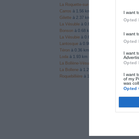
La Roquette-sur-Var
à 2.47 km du point 14
Carros
à 1.56 km du point 14
I want t
Gilette
à 2.37 km du point 16
Opted 
La Vésuble
à 0.68 km du point 20
Bonson
à 0.68 km du point 20
I want t
La Vésubie
à 0.68 km du point 20
Opted 
Lantosque
à 0.98 km du point 21
Téron
à 0.36 km du point 21
I want 
Loda
à 1.93 km du point 21
Advertis
Opted 
La Bollène-Vésubie
à 1.29 km du point 24
La Bollene
à 1.29 km du point 24
I want t
Roquebillière
à 1.95 km du point 25
of my P
was col
Opted 