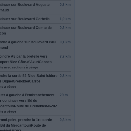
 de fermer
tinuer sur
Boulevard Auguste
0,3 km
ynaud
tinuer sur
Boulevard Gorbella
1,0 km
tinuer sur
Boulevard Comte de
0,3 km
icon
rmer cet avis
ndre
à gauche
sur
Boulevard Paul
0,1 km
mond
oindre
A8
par la bretelle vers
7,7 km
oport Nice Côte-d'Azur
/
Cannes
te avec sections à péage
ndre la sortie
52-Nice-Saint-Isidore
0,8 km
rs
Digne
/
Grenoble
/
Carros
te à péage
ter à
gauche
à l'embranchement
29 m
r continuer vers
Bd du
cantour
/
Route de Grenoble
/
M6202
te à péage
rond-point, prendre la
1re
sortie
0,8 km
r
Bd du Mercantour
/
Route de