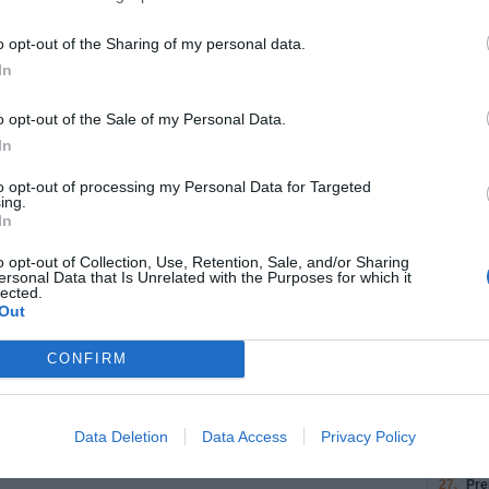
19.
Au 
con
o opt-out of the Sharing of my personal data.
Gre
In
Con
Gre
o opt-out of the Sale of my Personal Data.
20.
Au 
In
su
21.
Tou
to opt-out of processing my Personal Data for Targeted
ing.
de 
In
22.
Tou
de 
o opt-out of Collection, Use, Retention, Sale, and/or Sharing
ersonal Data that Is Unrelated with the Purposes for which it
lected.
23.
Tou
Out
Rou
24.
Tou
CONFIRM
de 
25.
Pre
26.
Pre
Data Deletion
Data Access
Privacy Policy
Fan
27.
Pre