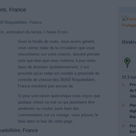
ère, France
450 Roquebillière, France.
Partage
km, estimation du temps 1 heure 8 min.
Itinér
Sous la feuille de route, nous avons généré,
vous verrez radar de la circulation que vous
rencontrerez sur votre chemin, doivent prendre
note que bien que nous mettons à jour notre
base de données quotidiennement, il est
possible qu'un radar est installé à proximité de
57,5 km
contrôle de vitesse des 06450 Roquebillière,
1.
Pre
France montrent pas encore de.
du 
Si pour une raison quelconque vous voyez que
Jos
quelque chose va mal ou qui pourraient être
2.
Pla
améliorés ou voulez juste faire des
lég
commentaires sur ce voyage, vous pouvez le
Bou
faire dans le bas de cette page.
Nouveaux itinéraires trouvés
3.
Pre
uebillière, France
ème a détecté des itinéraires mis à jour entre
Nice
et
06450 Roquebillière, Fr
Ban