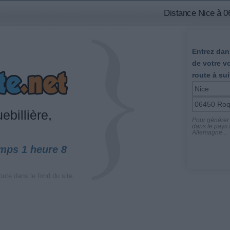
Distance Nice à 06
Entrez dans
de votre v
route à sui
billière,
Pour générer l
dans le pays a
Allemagne...
emps 1 heure 8
oute dans le fond du site,