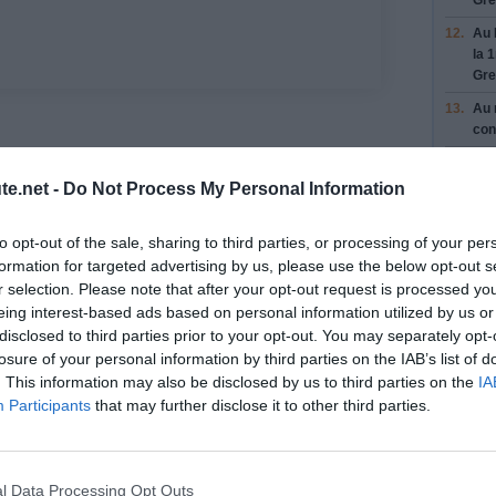
Gre
12.
Au
la
1
Gre
13.
Au 
con
 voyage
14.
Au 
su
te.net -
Do Not Process My Personal Information
15.
Au 
e (moins de 30)
con
to opt-out of the sale, sharing to third parties, or processing of your per
Mar
formation for targeted advertising by us, please use the below opt-out s
Tra
r selection. Please note that after your opt-out request is processed y
eing interest-based ads based on personal information utilized by us or
16.
Au 
Pon
disclosed to third parties prior to your opt-out. You may separately opt-
losure of your personal information by third parties on the IAB’s list of
17.
Pre
. This information may also be disclosed by us to third parties on the
IA
de 
Participants
that may further disclose it to other third parties.
202
18.
Au 
con
Gre
l Data Processing Opt Outs