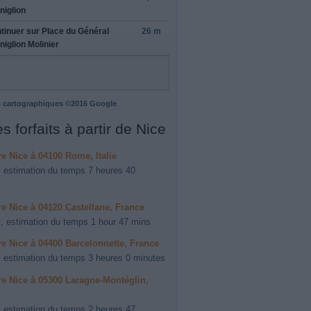
niglion
tinuer sur
Place du Général
26 m
niglion Molinier
 cartographiques ©2016 Google
s forfaits à partir de Nice
ire Nice à 04100 Rome, Italie
 estimation du temps 7 heures 40
ire Nice à 04120 Castellane, France
, estimation du temps 1 hour 47 mins
ire Nice à 04400 Barcelonnette, France
 estimation du temps 3 heures 0 minutes
ire Nice à 05300 Laragne-Montéglin,
 estimation du temps 2 heures 47