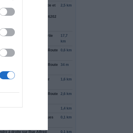
rond-point, prendre la
2e
sortie et
2,5 km
tinuer sur
Route de
noble
/
Route Nationale 202
/
M6202
tinuer de suivre Route de
noble/M6202
rond-point, prendre la
1re
sortie
17,7
r
Route de la Vésubie
km
rner à
droite
pour rester sur
Route
0,6 km
la Vésubie
rner à
droite
pour rester sur
Route
34 m
la Vésubie
rner à
gauche
pour rester sur
1,6 km
te de la Vésubie
rner à
droite
pour rester sur
Route
2,6 km
la Vésubie
ndre
à gauche
sur
M69
1,4 km
ndre
à gauche
sur
Rue Jacques
0,1 km
tino
ndre
à droite
sur
Rue Alfred
0,1 km