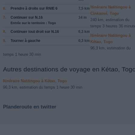
Itinéraire Natitingou à
6.
Prendre
à droite
sur
RNIE 6
7,5 km
Cinkassé, Togo
7.
Continuer sur
N.16
34 m
240 km, estimation du
Entrée sur le territoire : Togo
temps 3 heures 36 minut
8.
Continuer tout droit sur
N.16
6,3 km
Itinéraire Natitingou à
9.
Tourner à
gauche
0,3 km
Kétao, Togo
96,3 km, estimation du
temps 1 heure 30 min
Autres destinations de voyage en Kétao, Tog
Itinéraire Natitingou à Kétao, Togo
96,3 km, estimation du temps 1 heure 30 min
Planderoute en twitter