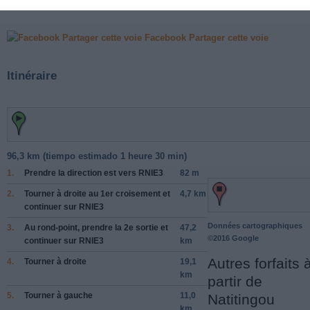
Facebook Partager cette voie
Itinéraire
96,3 km (
tiempo estimado
1 heure 30 min)
1.
Prendre la direction
est
vers
RNIE3
82 m
2.
Tourner
à droite
au 1er croisement et
4,7 km
continuer sur
RNIE3
Données cartographiques
3.
Au rond-point, prendre la
2e
sortie et
47,2
©2016 Google
continuer sur
RNIE3
km
Autres forfaits 
4.
Tourner à
droite
19,1
km
partir de
5.
Tourner à
gauche
11,0
Natitingou
km