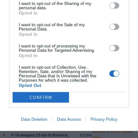
I want to opt-out of the Sharing of my
384 km (
tiempo estimado
4 heures 33 minutes)
personal data.
Opted In
1.
Prendre la direction
sud
sur
Avenue
0,5 km
des Alpes
vers
Escaliers de Jacob
I want to opt-out of the Sale of my
2.
Avenue des Alpes
tourne légèrement
0,1 km
Personal Data.
Opted In
à droite
et devient
Avenue Nestlé
Données cartographiques
©2015 Google
3.
Tourner à
droite
pour rester sur
76 m
I want to opt-out of processing my
Avenue Nestlé
Personal Data for Targeted Advertising.
Autres forfaits 
Opted In
4.
Prendre
à gauche
sur
Avenue du
5,8 km
partir de
Casino/Route 9
I want to opt-out of Collection, Use,
Montreux,
Continuer de suivre Route 9
Retention, Sale, and/or Sharing of my
Personal Data that Is Unrelated with the
Suisse
5.
Au rond-point, prendre la
2e
sortie sur
0,6 km
Purposes for which it was collected.
Route du Simplon/Route 9
en direction
Opted Out
Itinéraire Montreux,
de
Aigle
Suisse à 11012 Cogne
Traverser le rond-point
CONFIRM
AO, Italie
6.
Prendre la bretelle vers
Simplon/Gd-
0,4 km
144 km, estimation du
St-Bernard
temps 2 heures 18 minut
Data Deletion
Data Access
Privacy Policy
7.
Rejoindre
A9
33,8
Itinéraire Montreux,
Route à péage
km
Suisse à 11100 Aoste,
8.
À l'échangeur
22-Gd-St-Bernard
,
0,3 km
Italie