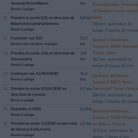
Genova/Torino/Milano
km
Domodossola, Provinc
Route à péage
of Verbano-Cusio-Ossol
Italie
16.
Prendre la sortie
E25
en direction de
0,9 km
183 km, estimation du
Milano/Alessandria/Genova
Route à péage
temps 2 heures 30 minut
17.
Continuer sur
E25
53,3
Itinéraire Montreux,
Route avec sections à péage
km
Suisse à 38061 Serraval
Trente, Italie
18.
Prendre la sortie
A26
en direction de
105
Alessandria
km
481 km, estimation du
Route à péage
temps 4 heures 55 min
19.
Continuer sur
A10/E25/E80
11,4
Itinéraire Montreux,
Route à péage
km
Suisse à 38470 Notre-
Dame-de-l"Osier, Franc
20.
Prendre la sortie
E25/A7/E80
en
0,7 km
direction de
Livorno
268 km, estimation du
Route à péage
temps 2 heures 56 minut
21.
Rejoindre
A7/E80
2,3 km
Itinéraire Montreux,
Route à péage
Suisse à 74200 Thonon-
22.
Prendre la sortie
A12/E80
en direction
3,2 km
les-Bains, France
de
Genova Est/Livorno
47,0 km, estimation du
Route à péage
temps 1 heure 4 min