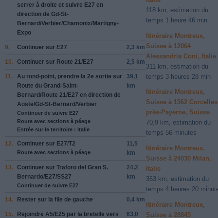
serrer
à droite
et suivre
E27
en
118 km, estimation du
direction de
Gd-St-
temps 1 heure 46 min
Bernard/Verbier/Chamonix/Martigny-
Expo
Itinéraire Montreux,
Suisse à 12064
9.
Continuer sur
E27
2,3 km
Alessandria Coni, Italie
10.
Continuer sur
Route 21/E27
2,5 km
311 km, estimation du
11.
Au rond-point, prendre la
2e
sortie sur
39,1
temps 3 heures 28 min
Route du Grand-Saint-
km
Itinéraire Montreux,
Bernard/Route 21/E27
en direction de
Suisse à 1562 Corcelles
Aoste/Gd-St-Bernard/Verbier
près-Payerne, Suisse
Continuer de suivre E27
Route avec sections à péage
70,9 km, estimation du
Entrée sur le territoire : Italie
temps 56 minutes
12.
Continuer sur
E27/T2
11,5
Itinéraire Montreux,
Route avec sections à péage
km
Suisse à 24030 Milan,
13.
Continuer sur
Traforo del Gran S.
24,2
Italie
Bernardo/E27/SS27
km
363 km, estimation du
Continuer de suivre E27
temps 4 heures 20 minut
14.
Rester sur la file de
gauche
0,4 km
Itinéraire Montreux,
15.
Rejoindre
A5/E25
par la bretelle vers
63,0
Suisse à 28845