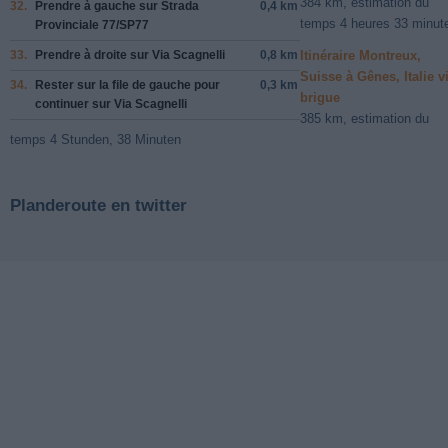
384 km, estimation du
32.
Prendre
à gauche
sur
Strada
0,4 km
temps 4 heures 33 minut
Provinciale 77/SP77
33.
Prendre
à droite
sur
Via Scagnelli
0,8 km
Itinéraire Montreux,
Suisse à Gênes, Italie v
34.
Rester sur la file de
gauche
pour
0,3 km
brigue
continuer sur
Via Scagnelli
385 km, estimation du
temps 4 Stunden, 38 Minuten
Planderoute en twitter