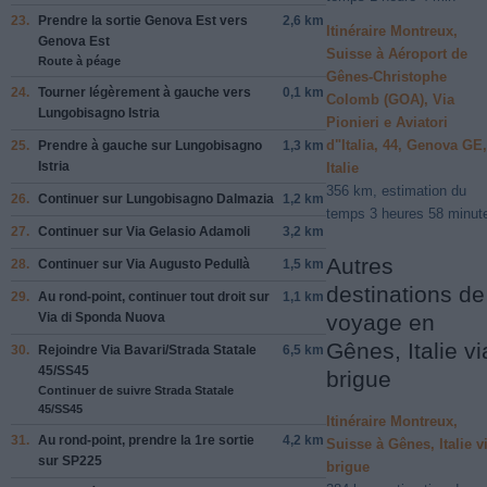
23.
Prendre la sortie
Genova Est
vers
2,6 km
Itinéraire Montreux,
Genova Est
Suisse à Aéroport de
Route à péage
Gênes-Christophe
24.
Tourner légèrement à
gauche
vers
0,1 km
Colomb (GOA), Via
Lungobisagno Istria
Pionieri e Aviatori
d"Italia, 44, Genova GE,
25.
Prendre
à gauche
sur
Lungobisagno
1,3 km
Istria
Italie
356 km, estimation du
26.
Continuer sur
Lungobisagno Dalmazia
1,2 km
temps 3 heures 58 minut
27.
Continuer sur
Via Gelasio Adamoli
3,2 km
Autres
28.
Continuer sur
Via Augusto Pedullà
1,5 km
destinations de
29.
Au rond-point, continuer tout droit sur
1,1 km
Via di Sponda Nuova
voyage en
Gênes, Italie vi
30.
Rejoindre
Via Bavari/Strada Statale
6,5 km
45/SS45
brigue
Continuer de suivre Strada Statale
45/SS45
Itinéraire Montreux,
31.
Au rond-point, prendre la
1re
sortie
4,2 km
Suisse à Gênes, Italie v
sur
SP225
brigue