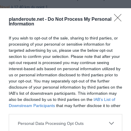
Novel
à 12.40 km du point 1
Thollon
à 15.94 km du point 1
planderoute.net -
Do Not Process My Personal
Meillerie
à 15.35 km du point 1
Information
La Chapelle-d"Abondance
à 14.33 km du point 5
Barberine
à 13.12 km du point 8
Chalets de Barberine
à 13.12 km du point 8
If you wish to opt-out of the sale, sharing to third parties, or
Vallorcine
à 15.24 km du point 8
processing of your personal or sensitive information for
Le Montenvers
à 21.23 km du point 12
targeted advertising by us, please use the below opt-out
Montenvers
à 21.23 km du point 12
section to confirm your selection. Please note that after your
Argentière
à 22.74 km du point 12
opt-out request is processed you may continue seeing
les Chozalets
à 26.26 km du point 13
interest-based ads based on personal information utilized by
us or personal information disclosed to third parties prior to
your opt-out. You may separately opt-out of the further
Facebook Partager cette voie
disclosure of your personal information by third parties on the
IAB’s list of downstream participants. This information may
also be disclosed by us to third parties on the
IAB’s List of
Itinéraire
Downstream Participants
that may further disclose it to other
third parties.
Personal Data Processing Opt Outs