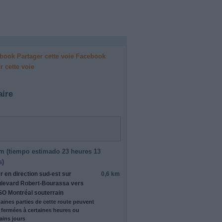
Facebook
r cette voie
aire
m (
tiempo estimado
23 heures 13
s)
er en direction
sud-est
sur
0,6 km
levard Robert-Bourassa
vers
O Montréal souterrain
taines parties de cette route peuvent
e fermées à certaines heures ou
ains jours