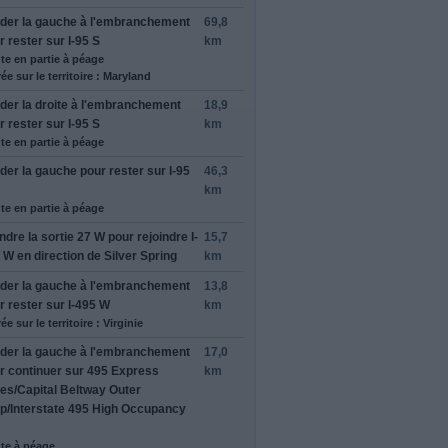
rder
la gauche
à l'embranchement
69,8
r rester sur
I-95 S
km
te en partie à péage
ée sur le territoire : Maryland
rder
la droite
à l'embranchement
18,9
r rester sur
I-95 S
km
te en partie à péage
rder
la gauche
pour rester sur
I-95
46,3
km
te en partie à péage
ndre la sortie
27 W
pour rejoindre
I-
15,7
 W
en direction de
Silver Spring
km
rder
la gauche
à l'embranchement
13,8
r rester sur
I-495 W
km
ée sur le territoire : Virginie
rder
la gauche
à l'embranchement
17,0
r continuer sur
495 Express
km
es
/
Capital Beltway Outer
p
/
Interstate 495 High Occupancy
te à péage