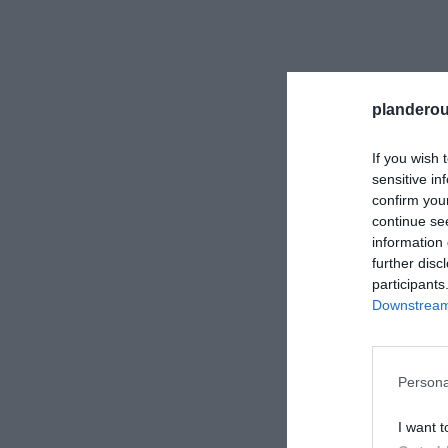
planderou
If you wish 
sensitive in
confirm you
continue se
information 
further disc
participants
Downstream 
Persona
I want t