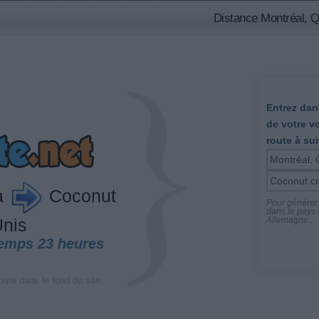
Distance Montréal, Q
Entrez dans
de votre v
route à sui
a
Coconut
Pour générer l
dans le pays a
Allemagne...
Unis
temps 23 heures
oute dans le fond du site,