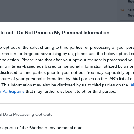
Rou
14.
Sui
Rou
15.
Ga
pou
te.net -
Do Not Process My Personal Information
Rou
16.
Pre
to opt-out of the sale, sharing to third parties, or processing of your per
S
en
formation for targeted advertising by us, please use the below opt-out s
17.
Con
r selection. Please note that after your opt-out request is processed y
Entr
eing interest-based ads based on personal information utilized by us or
disclosed to third parties prior to your opt-out. You may separately opt-
18.
Pre
losure of your personal information by third parties on the IAB’s list of
17 
. This information may also be disclosed by us to third parties on the
IA
19.
Con
Participants
that may further disclose it to other third parties.
20.
Ga
17 
21.
Pre
l Data Processing Opt Outs
Par
22.
Sui
o opt-out of the Sharing of my personal data.
Rou