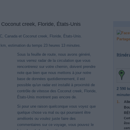
 Coconut creek, Floride, États-Unis
 QC, Canada et Coconut creek, Floride, États-Unis.
Partage
0 km, estimation du temps 23 heures 13 minutes.
Itinér
Sous la feuille de route, nous avons généré,
vous verrez radar de la circulation que vous
rencontrerez sur votre chemin, doivent prendre
note que bien que nous mettons à jour notre
base de données quotidiennement, il est
possible qu'un radar est installé à proximité de
2 590 k
contrôle de vitesse des Coconut creek, Floride,
minute
États-Unis montrent pas encore de.
1.
All
Si pour une raison quelconque vous voyez que
Bou
quelque chose va mal ou qui pourraient être
RÉS
améliorés ou voulez juste faire des
Cer
êtr
commentaires sur ce voyage, vous pouvez le
cert