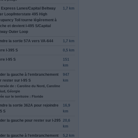
 Express Lanes
/
Capital Beltway
1,7 km
er Loop
/
Interstate 495 High
upancy Toll
tourne légèrement à
che
et devient
I-495 S
/
Capital
tway Outer Loop
ndre la sortie
57A
vers
VA-644
1,7 km
vre
I-395 S
0,5 km
vre
I-95 S
151
km
rder
la gauche
à l'embranchement
947
r rester sur
I-95 S
km
versée de : Caroline du Nord, Caroline
Sud, Géorgie
ée sur le territoire : Floride
ndre la sortie
362A
pour rejoindre
16,9
95 S
km
rder
la gauche
pour rester sur
I-295
20,6
km
rder
la gauche
à l'embranchement
5,2 km