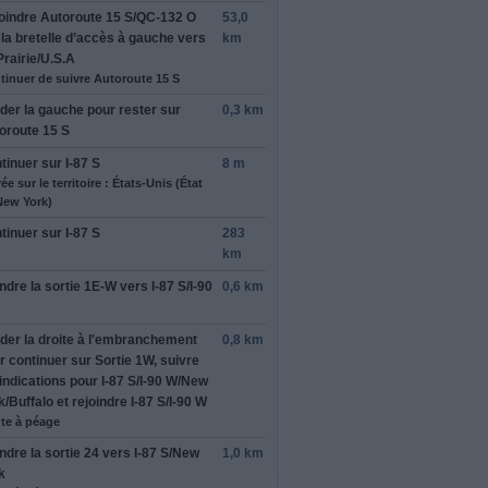
oindre
Autoroute 15 S
/
QC-132 O
53,0
 la bretelle d’accès à
gauche
vers
km
Prairie
/
U.S.A
tinuer de suivre Autoroute 15 S
rder
la gauche
pour rester sur
0,3 km
oroute 15 S
tinuer sur
I-87 S
8 m
ée sur le territoire : États-Unis (État
New York)
tinuer sur
I-87 S
283
km
ndre la sortie
1E-W
vers
I-87 S
/
I-90
0,6 km
rder
la droite
à l'embranchement
0,8 km
r continuer sur
Sortie 1W
, suivre
 indications pour
I-87 S
/
I-90 W
/
New
k
/
Buffalo
et rejoindre
I-87 S
/
I-90 W
te à péage
ndre la sortie
24
vers
I-87 S
/
New
1,0 km
k