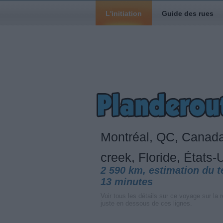
L'initiation
Guide des rues
Montréal, QC, Canad
creek, Floride, États-
2 590 km, estimation du 
13 minutes
Voir tous les détails sur ce voyage sur la r
juste en dessous de ces lignes.