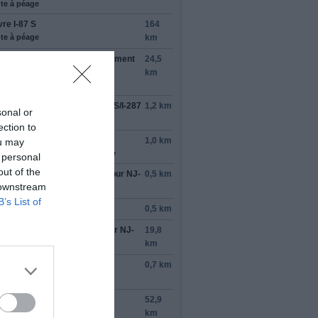
te à péage
vre
I-87 S
164
te à péage
km
rder
la gauche
à l'embranchement
24,5
r rester sur
I-87 S
km
te en partie à péage
ndre la sortie
15
pour
NY-17 S
/
I-287
1,2 km
sonal or
 direction de
New Jersey
ection to
tinuer sur
I-287 S
1,0 km
ou may
ée sur le territoire : New Jersey
 personal
out of the
ndre la sortie
66
à
gauche
pour
NJ-
0,5 km
 downstream
S
en direction de
Mahwah
B’s List of
tinuer sur
NJ-17 S
0,5 km
rder
la gauche
pour rester sur
NJ-
19,8
S
km
ndre la sortie en direction de
0,7 km
kway S
/
Shore Points
vre
Garden State Pkwy
52,9
te en partie à péage
km