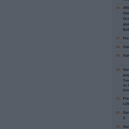
36.
495
Out
Occ
gau
Bel
37.
Pre
38.
Sui
39.
Sui
40.
Ga
pou
Tra
du 
Entr
41.
Pre
I-2
42.
Ga
S
43.
Ga