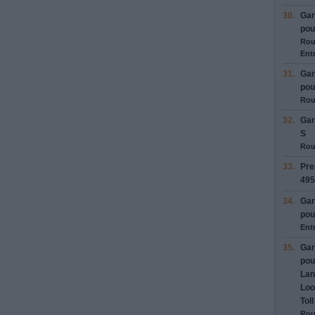
30.
Ga
pou
Rou
Entr
31.
Ga
pou
Rou
32.
Ga
S
Rou
33.
Pre
495
34.
Ga
pou
Entr
35.
Ga
pou
Lan
Loo
Toll
Rou