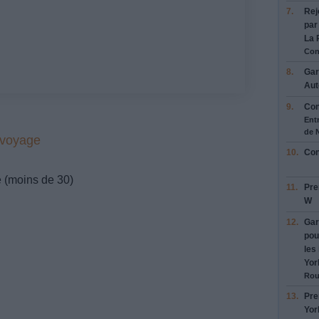
7.
Rej
par
La 
Con
8.
Ga
Aut
9.
Con
Entr
de 
 voyage
10.
Con
e (moins de 30)
11.
Pre
W
12.
Ga
pou
les
Yor
Rou
13.
Pre
Yor