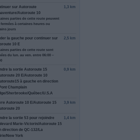
tinuer sur
Autoroute
1,3 km
aventure
/
Autoroute 10
taines parties de cette route peuvent
e fermées à certaines heures ou
ains jours
rder
la gauche
pour continuer sur
2,5 km
nut Creek,
oroute 10 E
"Recharger
aines parties de cette route sont
ées du lun. au ven. entre 06:00 –
00
ndre la sortie
Autoroute 15
0,9 km
utoroute 20 E
/
Autoroute 10
utoroute15
à
gauche
en direction
rmer cet avis
Pont Champlain
dge
/
Sherbrooke
/
Québec
/
U.S.A
vre
Autoroute 10 E
/
Autoroute 15
3,9 km
utoroute 20
ndre la sortie
53
pour rejoindre
1,4 km
levard Marie-Victorin
/
Autoroute 15
 direction de
QC-132
/
La
irie
/
New York