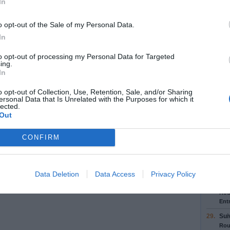
In
23.
Pre
9
/
N
o opt-out of the Sale of my Personal Data.
440
In
Am
to opt-out of processing my Personal Data for Targeted
24.
Ga
ing.
ind
In
S
Rou
o opt-out of Collection, Use, Retention, Sale, and/or Sharing
ersonal Data that Is Unrelated with the Purposes for which it
25.
Ga
lected.
pou
Out
Rou
26.
Con
CONFIRM
Rou
27.
Con
Rou
Data Deletion
Data Access
Privacy Policy
28.
Sui
Rou
Entr
29.
Sui
Rou