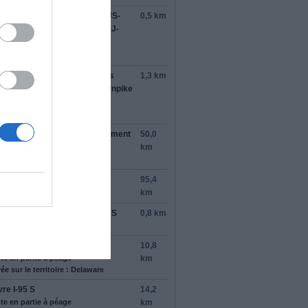
ndre la sortie
129
pour
I-95
/
US-
0,5 km
.J. Turnpike
en direction de
NJ-
/
I-287
/
Woodbridge
/
Perth
boy
/
Del. Memorial Bridge
rder
la gauche
, puis suivre les
1,3 km
ications vers
New Jersey Turnpike
te à péage
rder
la gauche
à l'embranchement
50,0
r rejoindre
I-95 S
km
te à péage
tinuer sur
NJ Tpke S
95,4
te en partie à péage
km
tinuer sur
US-40 W
/
NJ Tpke S
0,8 km
te à péage
vre
I-295 S
10,8
te en partie à péage
km
ée sur le territoire : Delaware
vre
I-95 S
14,2
te en partie à péage
km