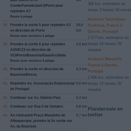
366 km, estimation du
Conde/Famalicão/A3/Porto
pour
temps 3 heures 58 minut
rejoindre
A7
Route à péage
Itinéraire Saint-Quay-
38.
Prendre la sortie
5
pour rejoindre
A3
26,6
Portrieux, France à
en direction de
Porto
km
Oporto, Portugal
Route avec sections à péage
1 577 km, estimation du
temps 14 heures 29
39.
Prendre la sortie
6
pour rejoindre
4,5 km
minutes
A20/IC23
en direction de
VCI/Porto/Boavista/Gaia/Arrábida
Itinéraire Marseille,
Route avec sections à péage
France à Oporto,
40.
Prendre la sortie en direction de
0,3 km
Portugal
Boavista/Bessa
1 506 km, estimation du
41.
Rejoindre
Av. Associação Empresarial
0,6 km
temps 13 heures 26
de Portugal
minutes
42.
Continuer sur
Av. Sidónio Pais
0,3 km
43.
Continuer sur
Rua 5 de Outubro
0,6 km
Planderoute en
twitter
44.
Au rond-point
Praça Mouzinho de
0,7 km
Albuquerque
, prendre la
5e
sortie sur
Av. da Boavista