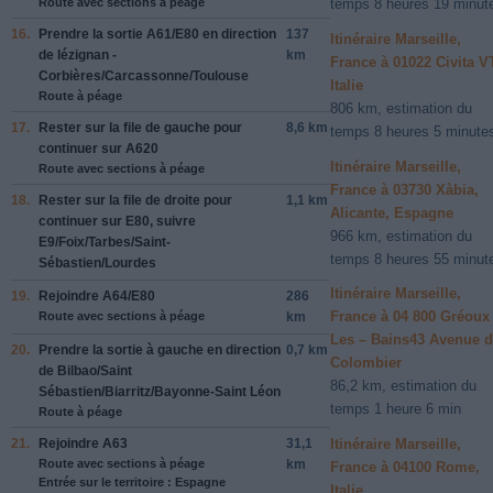
Route avec sections à péage
temps 8 heures 19 minut
16.
Prendre la sortie
A61/E80
en direction
137
Itinéraire Marseille,
de
lézignan -
km
France à 01022 Civita V
Corbières/Carcassonne/Toulouse
Italie
Route à péage
806 km, estimation du
17.
Rester sur la file de
gauche
pour
8,6 km
temps 8 heures 5 minute
continuer sur
A620
Itinéraire Marseille,
Route avec sections à péage
France à 03730 Xàbia,
18.
Rester sur la file de
droite
pour
1,1 km
Alicante, Espagne
continuer sur
E80
, suivre
966 km, estimation du
E9/Foix/Tarbes/Saint-
temps 8 heures 55 minut
Sébastien/Lourdes
Itinéraire Marseille,
19.
Rejoindre
A64/E80
286
France à 04 800 Gréoux
Route avec sections à péage
km
Les – Bains43 Avenue 
20.
Prendre la sortie à
gauche
en direction
0,7 km
Colombier
de
Bilbao/Saint
86,2 km, estimation du
Sébastien/Biarritz/Bayonne-Saint Léon
temps 1 heure 6 min
Route à péage
Itinéraire Marseille,
21.
Rejoindre
A63
31,1
Route avec sections à péage
km
France à 04100 Rome,
Entrée sur le territoire : Espagne
Italie