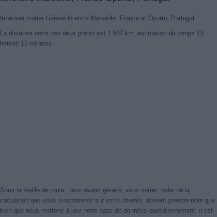
Itinéraire routier Généré le entre Marseille, France et Oporto, Portugal.
La distance entre ces deux points est 1 507 km, estimation du temps 13
heures 13 minutes.
Nouveaux itinéraires trouvés
Notre système a détecté des itinéraires mis à jour entre
Marseille,
France
et
Oporto, Portugal
mieux optimisé pour votre voyage en
voiture. Cliquez sur le bouton "Recharger Itinéraires" ou de fermer
cet avis. Merci!
Fermer cet avis
Sous la feuille de route, nous avons généré, vous verrez radar de la
circulation que vous rencontrerez sur votre chemin, doivent prendre note que
bien que nous mettons à jour notre base de données quotidiennement, il est