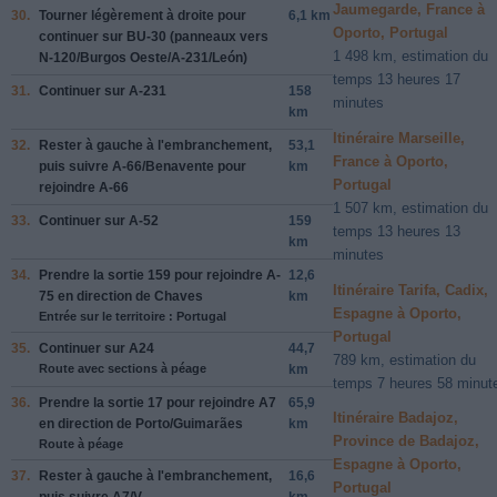
Jaumegarde, France à
30.
Tourner légèrement à
droite
pour
6,1 km
Oporto, Portugal
continuer sur
BU-30
(panneaux vers
1 498 km, estimation du
N-120/Burgos Oeste/A-231/León
)
temps 13 heures 17
31.
Continuer sur
A-231
158
minutes
km
Itinéraire Marseille,
32.
Rester à
gauche
à l'embranchement,
53,1
France à Oporto,
puis suivre
A-66/Benavente
pour
km
Portugal
rejoindre
A-66
1 507 km, estimation du
33.
Continuer sur
A-52
159
temps 13 heures 13
km
minutes
34.
Prendre la sortie
159
pour rejoindre
A-
12,6
Itinéraire Tarifa, Cadix,
75
en direction de
Chaves
km
Espagne à Oporto,
Entrée sur le territoire : Portugal
Portugal
35.
Continuer sur
A24
44,7
789 km, estimation du
Route avec sections à péage
km
temps 7 heures 58 minut
36.
Prendre la sortie
17
pour rejoindre
A7
65,9
Itinéraire Badajoz,
en direction de
Porto/Guimarães
km
Province de Badajoz,
Route à péage
Espagne à Oporto,
37.
Rester à
gauche
à l'embranchement,
16,6
Portugal
puis suivre
A7/V.
km