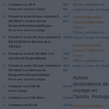
933 km, estimation du
22.
Continuer sur
AP-8
68,7
Route avec sections à péage
km
temps 9 heures 33 minut
23.
Prendre la sortie
69
pour rejoindre
E-
44,7
Itinéraire Marseille,
5/E-80/AP-1
en direction de
km
France à 04260 Allos,
Bergara/Vitoria/Gasteiz/Burgos
France
Route avec sections à péage
208 km, estimation du
24.
Prendre la sortie
101
pour rejoindre
E-
3,8 km
temps 2 heures 40 minut
5/N-622/E-80
en direction de
A-
Itinéraire Marseille,
1/Burgos
France à 04260 Allos,
25.
Prendre la sortie
E-5/E-80/A-1
en
24,0
France
direction de
Burgos/Madrid
km
208 km, estimation du
26.
Prendre la sortie
328
pour rejoindre
E-
83,2
temps 2 heures 36 minut
5/E-80/AP-1
en direction de
km
Burgos/AP-68/Logroño/Bilbao
Autres
Route avec sections à péage
destinations de
27.
Continuer sur
E-5/E-80
0,7 km
voyage en
Route à péage
Oporto, Portuga
28.
Continuer sur
E-5/E-80/A-1
6,3 km
29.
Continuer sur
BU-30
4,2 km
Itinéraire Saint-Marc-