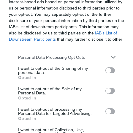
Itinéraire
interest-based ads based on personal information utilized by
us or personal information disclosed to third parties prior to
your opt-out. You may separately opt-out of the further
disclosure of your personal information by third parties on the
IAB’s list of downstream participants. This information may
also be disclosed by us to third parties on the
IAB’s List of
1 507 km (
tiempo estimado
13 heures 13 minutes)
Downstream Participants
that may further disclose it to other
1.
Prendre la direction
ouest
sur
Quai du
0,4 km
third parties.
Port
vers
Rue de la Prison
2.
Continuer sur
Av. Vaudoyer
0,3 km
Personal Data Processing Opt Outs
Données cartographiques
3.
Au rond-point, prendre la
2e
sortie sur
0,5 km
I want to opt-out of the Sharing of my
©2014 Google, basado en
Quai de la Tourette
personal data.
BCN IGN España
Opted In
4.
Continuer sur
Quai de la Joliette
0,3 km
Autres forfaits 
I want to opt-out of the Sale of my
5.
Prendre
à droite
sur
Bd des Dames
0,1 km
partir de
Personal Data.
6.
Prendre
à gauche
sur
Av. Robert
0,2 km
Opted In
Marseille,
Schuman
France
I want to opt-out of processing my
7.
Continuer sur
Bd de Dunkerque
0,5 km
Personal Data for Targeted Advertising.
Opted In
Itinéraire Marseille,
8.
Rejoindre
A55
par la bretelle à
gauche
12,0
vers
Fos-Martigues/Aéroport
km
France à L"Hospitalet
I want to opt-out of Collection, Use,
Marignane/Aix-en-