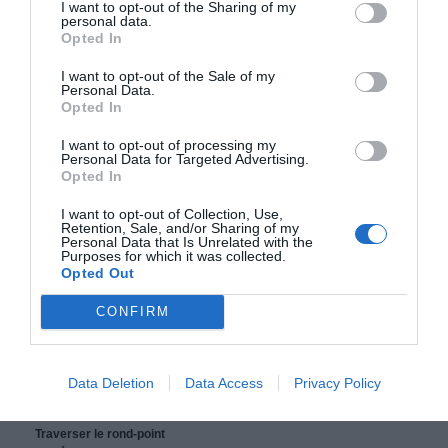
I want to opt-out of the Sharing of my
personal data.
Opted In
48,5 km (
tiempo estimado
37 min)
1.
Prendre la direction
ouest
sur
Av. de
750 m
I want to opt-out of the Sale of my
l'Aviation/
D520
vers
Av. André
Personal Data.
Malraux
Opted In
Traverser le rond-point
I want to opt-out of processing my
2.
Au rond-point, prendre la
2e
sortie
210 m
Personal Data for Targeted Advertising.
(
N52/
E44
) vers
Luxembourg/
Arlon/
Opted In
Mont-Saint-Martin
I want to opt-out of Collection, Use,
3.
Rejoindre
E44/
N52
5,8 km
Retention, Sale, and/or Sharing of my
Personal Data that Is Unrelated with the
4.
Prendre la sortie en direction de
500 m
Purposes for which it was collected.
Longlaville/
N18
Opted Out
5.
Rejoindre
D618
32 m
CONFIRM
6.
Au rond-point, prendre la
3e
sortie sur
800 m
Av. de l'Europe/
D46B
Entrée sur le territoire : Belgique
Data Deletion
Data Access
Privacy Policy
7.
Continuer tout droit sur
Av. de
2,4 km
l'Europe/
N830
Traverser le rond-point