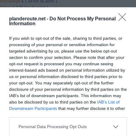
Herserange
à 1.59 km du point 1
Réhon
à 2.35 km du point 1
Longlaville
à 2.17 km du point 1
planderoute.net -
Do Not Process My Personal
Lexy
à 2.44 km du point 2
Information
Cosnes
à 2.57 km du point 3
Saulnes
à 2.19 km du point 4
If you wish to opt-out of the sale, sharing to third parties, or
Godbrange
à 6.51 km du point 9
processing of your personal or sensitive information for
Rédange
à 5.37 km du point 11
targeted advertising by us, please use the below opt-out
Russange
à 3.73 km du point 11
section to confirm your selection. Please note that after your
Audun-le-Tiche
à 5.40 km du point 11
opt-out request is processed you may continue seeing
Évrange
à 12.22 km du point 12
interest-based ads based on personal information utilized by
Hagen
à 10.77 km du point 12
us or personal information disclosed to third parties prior to
Haute-Rentgen
à 12.99 km du point 12
your opt-out. You may separately opt-out of the further
disclosure of your personal information by third parties on the
IAB’s list of downstream participants. This information may
Facebook Partager cette voie
also be disclosed by us to third parties on the
IAB’s List of
Downstream Participants
that may further disclose it to other
Itinéraire
third parties.
Personal Data Processing Opt Outs
Longwy