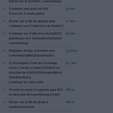
Entrée sur le territoire : Luxembourg
8.
Continuer tout droit sur
E44
2,0 km
Traverser 2 ronds-points
9.
Rester sur la file de gauche pour
1,7 km
continuer vers
Collectrice du Sud/
A13
10.
Continuer sur
Collectrice du Sud/
A13
9,1 km
(panneaux vers
Sanem/
Esch/
Alzette/
Luxembourg
)
11.
Rejoindre
A4
par la bretelle vers
12,3 km
Luxembourg/
Metz/
Saarbrücken
12.
À l'échangeur
Croix de Cessange
,
11,7 km
serrer à droite et suivre
E25/
E44
en
direction de
A3/
A1/
A7/
Aéroport/
Metz/
Trier/
Ettelbrück
.
Continuer de suivre E44
13.
Prendre la sortie
8
à gauche pour
N51
550 m
en direction de
Luxembourg-Centre
14.
Rester sur la file de droite à
300 m
l'embranchement