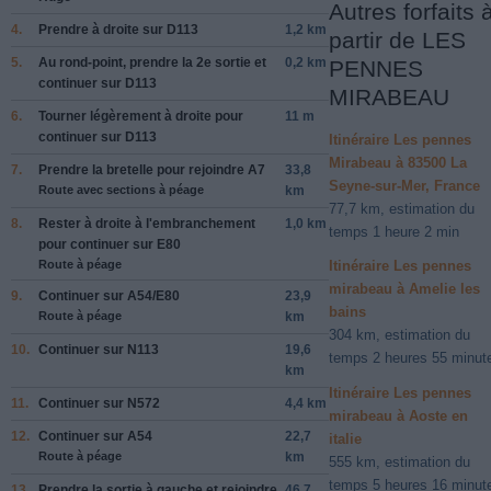
Autres forfaits 
4.
Prendre
à droite
sur
D113
1,2 km
partir de LES
5.
Au rond-point, prendre la
2e
sortie et
0,2 km
PENNES
continuer sur
D113
MIRABEAU
6.
Tourner légèrement à
droite
pour
11 m
continuer sur
D113
Itinéraire Les pennes
Mirabeau à 83500 La
7.
Prendre la bretelle pour rejoindre
A7
33,8
Seyne-sur-Mer, France
Route avec sections à péage
km
77,7 km, estimation du
8.
Rester à
droite
à l'embranchement
1,0 km
temps 1 heure 2 min
pour continuer sur
E80
Route à péage
Itinéraire Les pennes
mirabeau à Amelie les
9.
Continuer sur
A54
/
E80
23,9
bains
Route à péage
km
304 km, estimation du
10.
Continuer sur
N113
19,6
temps 2 heures 55 minut
km
Itinéraire Les pennes
11.
Continuer sur
N572
4,4 km
mirabeau à Aoste en
12.
Continuer sur
A54
22,7
italie
Route à péage
km
555 km, estimation du
temps 5 heures 16 minut
13.
Prendre la sortie à
gauche
et rejoindre
46,7