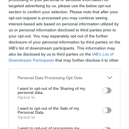
Montpellier
à 1.60 km du point 14
targeted advertising by us, please use the below opt-out
Castelnau-le-Lez
à 4.83 km du point 14
section to confirm your selection. Please note that after your
Lattes
à 2.59 km du point 14
opt-out request is processed you may continue seeing
Lavérune
à 4.71 km du point 15
interest-based ads based on personal information utilized by
Celleneuve
à 0.96 km du point 23
us or personal information disclosed to third parties prior to
La Paillade
à 0.96 km du point 23
your opt-out. You may separately opt-out of the further
Montpellier-la-Paillade
à 0.96 km du point 23
disclosure of your personal information by third parties on the
Grabels
à 2.65 km du point 25
IAB’s list of downstream participants. This information may
Saint-Georges-d"Orques
à 2.48 km du point 25
also be disclosed by us to third parties on the
IAB’s List of
Murviel-lès-Montpellier
à 2.84 km du point 25
Downstream Participants
that may further disclose it to other
Saint-Félix-de-Lodès
à 0.86 km du point 26
third parties.
Saint-Félix-de-Lodez
à 0.86 km du point 26
Lacoste
à 1.28 km du point 26
Personal Data Processing Opt Outs
Lodève
à 0.78 km du point 27
I want to opt-out of the Sharing of my
Olmet-et-Villecun
à 0.78 km du point 27
personal data.
Le Puech
à 2.40 km du point 27
Opted In
Les Saulières
à 2.23 km du point 29
Les Plans
à 3.48 km du point 35
I want to opt-out of the Sale of my
Personal Data.
Mas de la Place
à 1.25 km du point 35
Opted In
Bousquet-d"Orb
à 0.01 km du point 36
Joncels
à 3.95 km du point 36
I want to opt-out of processing my