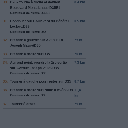
30.
D902
tourne à
droite
et devient
0,4 km
Boulevard Montalangue
/
D35E1
Continuer de suivre D35E1
31.
Continuer sur
Boulevard du Général
0,5 km
Leclerc
/
D35
Continuer de suivre D35
32.
Prendre
à gauche
sur
Avenue Dr
75 m
Joseph Maury
/
D35
33.
Prendre
à droite
sur
D35
70 m
34.
Au rond-point, prendre la
1re
sortie
7,3 km
sur
Avenue Joseph Vallot
/
D35
Continuer de suivre D35
35.
Tourner à
gauche
pour rester sur
D35
8,7 km
36.
Prendre
à droite
sur
Route d'Avène
/
D8
11,4
Continuer de suivre D8
km
37.
Tourner à
droite
79 m