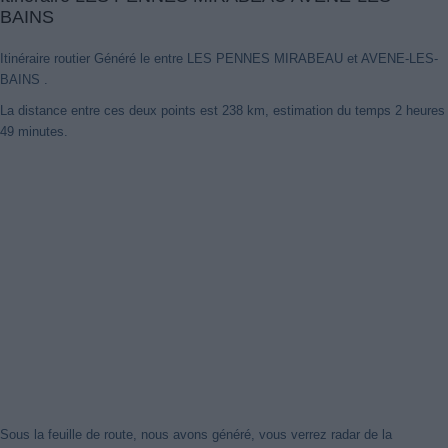
BAINS
Itinéraire routier Généré le entre LES PENNES MIRABEAU et AVENE-LES-
BAINS .
La distance entre ces deux points est 238 km, estimation du temps 2 heures
Nouveaux itinéraires trouvés
49 minutes.
Notre système a détecté des itinéraires mis à jour entre
LES
PENNES MIRABEAU
et
AVENE-LES-BAINS
mieux optimisé pour
votre voyage en voiture. Cliquez sur le bouton "Recharger
Itinéraires" ou de fermer cet avis. Merci!
Fermer cet avis
Sous la feuille de route, nous avons généré, vous verrez radar de la