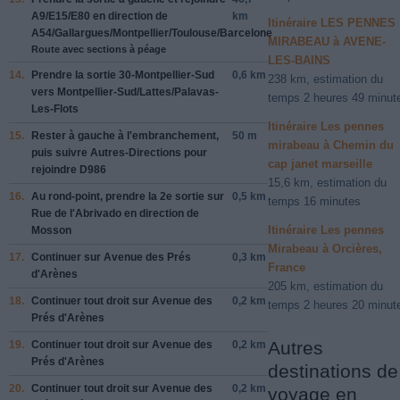
A9
/
E15
/
E80
en direction de
km
Itinéraire LES PENNES
A54
/
Gallargues
/
Montpellier
/
Toulouse
/
Barcelone
MIRABEAU à AVENE-
Route avec sections à péage
LES-BAINS
14.
Prendre la sortie
30-Montpellier-Sud
0,6 km
238 km, estimation du
vers
Montpellier-Sud
/
Lattes
/
Palavas-
temps 2 heures 49 minut
Les-Flots
Itinéraire Les pennes
15.
Rester à
gauche
à l'embranchement,
50 m
mirabeau à Chemin du
puis suivre
Autres-Directions
pour
cap janet marseille
rejoindre
D986
15,6 km, estimation du
16.
Au rond-point, prendre la
2e
sortie sur
0,5 km
temps 16 minutes
Rue de l'Abrivado
en direction de
Itinéraire Les pennes
Mosson
Mirabeau à Orcières,
17.
Continuer sur
Avenue des Prés
0,3 km
France
d'Arènes
205 km, estimation du
18.
Continuer tout droit sur
Avenue des
0,2 km
temps 2 heures 20 minut
Prés d'Arènes
Autres
19.
Continuer tout droit sur
Avenue des
0,2 km
Prés d'Arènes
destinations de
20.
Continuer tout droit sur
Avenue des
0,2 km
voyage en