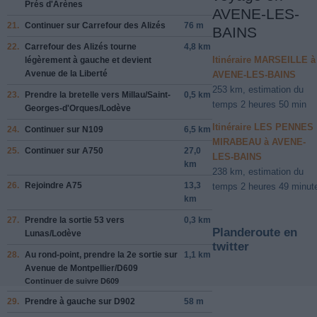
Prés d'Arènes
AVENE-LES-
21.
Continuer sur
Carrefour des Alizés
76 m
BAINS
22.
Carrefour des Alizés
tourne
4,8 km
Itinéraire MARSEILLE à
légèrement à
gauche
et devient
Avenue de la Liberté
AVENE-LES-BAINS
253 km, estimation du
23.
Prendre la bretelle vers
Millau
/
Saint-
0,5 km
temps 2 heures 50 min
Georges-d'Orques
/
Lodève
Itinéraire LES PENNES
24.
Continuer sur
N109
6,5 km
MIRABEAU à AVENE-
25.
Continuer sur
A750
27,0
LES-BAINS
km
238 km, estimation du
26.
Rejoindre
A75
13,3
temps 2 heures 49 minut
km
27.
Prendre la sortie
53
vers
0,3 km
Planderoute en
Lunas
/
Lodève
twitter
28.
Au rond-point, prendre la
2e
sortie sur
1,1 km
Avenue de Montpellier
/
D609
Continuer de suivre D609
29.
Prendre
à gauche
sur
D902
58 m