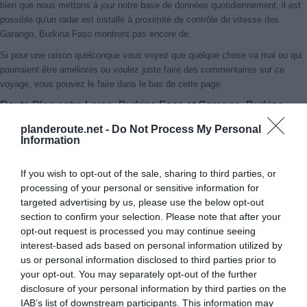
bien que nous mettons à jour notre base de données quotidiennement, il est
possible qu'un radar est installé à proximité de contrôle de vitesse des
Garango, Burkina Faso montrent pas encore de.
Si pour une raison quelconque vous voyez que quelque chose va mal ou qui
pourraient être améliorés ou voulez juste faire des commentaires sur ce
voyage, vous pouvez le faire dans le bas de cette page.
Route Plan entre Lergo, Burkina Faso et Garango, Burkina
Faso
planderoute.net -
Do Not Process My Personal
Information
If you wish to opt-out of the sale, sharing to third parties, or
processing of your personal or sensitive information for
targeted advertising by us, please use the below opt-out
section to confirm your selection. Please note that after your
opt-out request is processed you may continue seeing
interest-based ads based on personal information utilized by
us or personal information disclosed to third parties prior to
your opt-out. You may separately opt-out of the further
disclosure of your personal information by third parties on the
IAB’s list of downstream participants. This information may