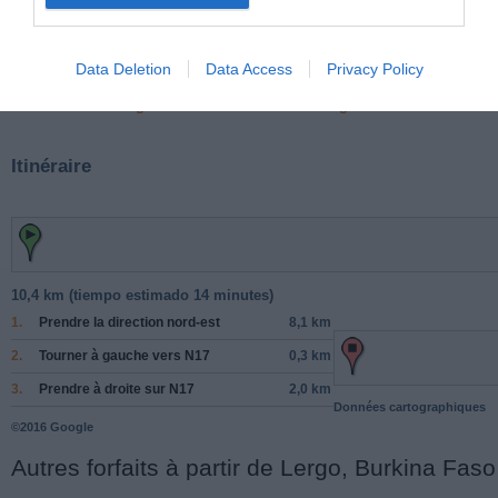
Places à proximité de votre itinéraire (moins de 30)
Data Deletion
Data Access
Privacy Policy
Facebook Partager cette voie
Itinéraire
10,4 km (
tiempo estimado
14 minutes)
1.
Prendre la direction
nord-est
8,1 km
2.
Tourner à
gauche
vers
N17
0,3 km
3.
Prendre
à droite
sur
N17
2,0 km
Données cartographiques
©2016 Google
Autres forfaits à partir de Lergo, Burkina Faso