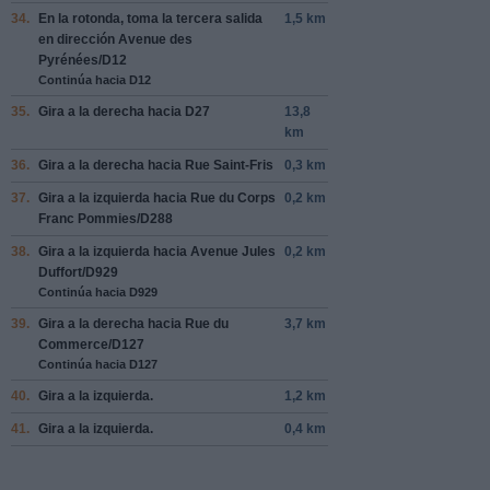
34.
En la rotonda, toma la
tercera
salida
1,5 km
en dirección
Avenue des
Pyrénées/D12
Continúa hacia D12
35.
Gira a la
derecha
hacia
D27
13,8
km
36.
Gira a la
derecha
hacia
Rue Saint-Fris
0,3 km
37.
Gira a la
izquierda
hacia
Rue du Corps
0,2 km
Franc Pommies/D288
38.
Gira a la
izquierda
hacia
Avenue Jules
0,2 km
Duffort/D929
Continúa hacia D929
39.
Gira a la
derecha
hacia
Rue du
3,7 km
Commerce/D127
Continúa hacia D127
40.
Gira a la
izquierda
.
1,2 km
41.
Gira a la
izquierda
.
0,4 km