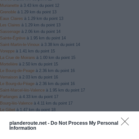
Murianette
à 3.43 km du point 12
Grenoble
à 1.29 km du point 13
Eaux Claires
à 1.29 km du point 13
Les Claires
à 1.29 km du point 13
Sassenage
à 2.06 km du point 14
Sainte-Égrève
à 1.95 km du point 14
Saint-Martin-le-Vinoux
à 3.38 km du point 14
Voreppe
à 1.41 km du point 15
La Crue de Moirans
à 1.00 km du point 15
Mortelière
à 2.50 km du point 15
Le Bourg-de-Peage
à 2.36 km du point 16
Vernaison
à 2.03 km du point 16
Le Bourg-du-Péage
à 2.36 km du point 16
Saint-Marcel-lès-Valence
à 1.95 km du point 17
Parlanges
à 4.33 km du point 17
Bourg-lès-Valence
à 4.11 km du point 17
Le Gibet
à 1.47 km du point 18
Soyons
à 3.55 km du point 18
Les Gibets
à 1.47 km du point 18
planderoute.net -
Do Not Process My Personal
Information
Orange
à 1.08 km du point 20
Piolenc
à 5.79 km du point 20