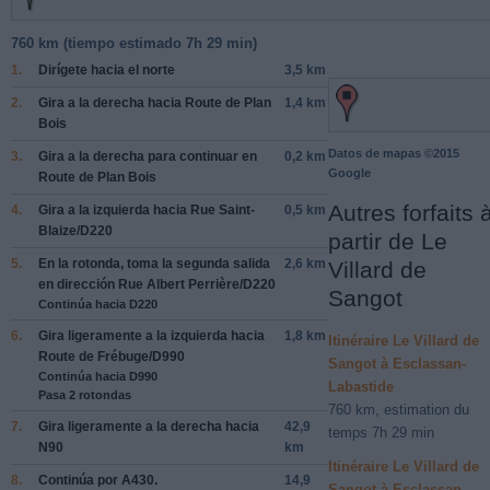
760 km (
tiempo estimado
7h 29 min)
1.
Dirígete hacia el
norte
3,5 km
2.
Gira a la
derecha
hacia
Route de Plan
1,4 km
Bois
Datos de mapas ©2015
3.
Gira a la
derecha
para continuar en
0,2 km
Google
Route de Plan Bois
Autres forfaits 
4.
Gira a la
izquierda
hacia
Rue Saint-
0,5 km
Blaize/D220
partir de Le
5.
En la rotonda, toma la
segunda
salida
2,6 km
Villard de
en dirección
Rue Albert Perrière/D220
Sangot
Continúa hacia D220
6.
Gira ligeramente a la
izquierda
hacia
1,8 km
Itinéraire Le Villard de
Route de Frébuge/D990
Sangot à Esclassan-
Continúa hacia D990
Labastide
Pasa 2 rotondas
760 km, estimation du
7.
Gira ligeramente a la
derecha
hacia
42,9
temps 7h 29 min
N90
km
Itinéraire Le Villard de
8.
Continúa por
A430
.
14,9
Sangot à Esclassan-