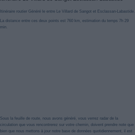
Itinéraire routier Généré le entre Le Villard de Sangot et Esclassan-Labastide.
La distance entre ces deux points est 760 km, estimation du temps 7h 29
min.
Nouveaux itinéraires trouvés
Notre système a détecté des itinéraires mis à jour entre
Le Villard
De Sangot
et
Esclassan-Labastide
mieux optimisé pour votre
voyage en voiture. Cliquez sur le bouton "Recharger Itinéraires" ou
de fermer cet avis. Merci!
Sous la feuille de route, nous avons généré, vous verrez radar de la
Fermer cet avis
circulation que vous rencontrerez sur votre chemin, doivent prendre note que
bien que nous mettons à jour notre base de données quotidiennement, il est