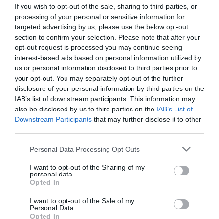
Caderousse
à 4.70 km du point 20
If you wish to opt-out of the sale, sharing to third parties, or
Peyriac
à 7.97 km du point 21
processing of your personal or sensitive information for
Peyriac-de-Mer
à 7.97 km du point 21
targeted advertising by us, please use the below opt-out
Narbonne
à 3.51 km du point 21
section to confirm your selection. Please note that after your
Saint-Orens
à 2.57 km du point 23
opt-out request is processed you may continue seeing
Saint-Orens-de-Gameville
à 2.57 km du point 23
interest-based ads based on personal information utilized by
Auzeville-Tolosane
à 1.93 km du point 23
us or personal information disclosed to third parties prior to
Toulouse-le Mirail
à 2.38 km du point 24
your opt-out. You may separately opt-out of the further
Le Mirail
à 2.38 km du point 24
disclosure of your personal information by third parties on the
Lardenne
à 3.50 km du point 24
IAB’s list of downstream participants. This information may
Sept Deniers
à 1.37 km du point 25
also be disclosed by us to third parties on the
IAB’s List of
Les Sept-Deniers
à 1.37 km du point 25
Downstream Participants
that may further disclose it to other
Saint Martin du Touch
à 1.61 km du point 25
third parties.
Auradé
à 4.38 km du point 28
Personal Data Processing Opt Outs
L"Isle-Jourdain
à 1.44 km du point 28
Clermont-Savès
à 4.75 km du point 28
I want to opt-out of the Sharing of my
Labastide-Savès
à 2.51 km du point 30
personal data.
Savignac-Mona
à 2.94 km du point 30
Opted In
Samatan
à 2.87 km du point 30
Lombez
à 1.01 km du point 31
I want to opt-out of the Sale of my
Personal Data.
Puylausic
à 3.02 km du point 31
Opted In