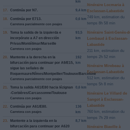
km
Itinéraire Locmaria à
17.
Continúa por
N7
.
9,4 km
Esclassan-Labastide
749 km, estimation du
18.
Continúa por
E713
.
0,6 km
temps 8h 58 min
Carretera parcialmente con peajes
Itinéraire Saint-Genès-d
19.
Toma la salida de la
izquierda
e
93,5
incorpórate a
A7
en dirección
km
Lombaud à Esclassan-
Privas/Montélimar/Marseille
Labastide
Carretera con peajes
211 km, estimation du
temps 2h 52 min
20.
Mantente a la
derecha
en la
192
bifurcación para continuar por
A9/E15
,
km
Itinéraire Mirebeau à
sigue las señales de
Esclassan-Labastide
Roquemaure/Nîmes/Montpellier/Toulouse/Barcelone
512 km, estimation du
Carretera parcialmente con peajes
temps 5h 8 min
21.
Toma la salida
A61/E80
hacia
lézignan
0,6 km
-Corbières/Carcassonne/Toulouse
Itinéraire Le Villard de
Carretera con peajes
Sangot à Esclassan-
Labastide
22.
Continúa por
A61/E80
.
136
760 km, estimation du
Carretera con peajes
km
temps 7h 29 min
23.
Mantente a la
izquierda
en la
8,7 km
bifurcación para continuar por
A620
Itinéraire Biaville à