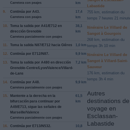
Carretera con peajes
km
Labastide
9.
Continúa por
A43
.
17,4
755 km, estimation du
Carretera con peajes
km
temps 7 heures 21 minut
10.
Toma la salida por
A41/E712
en
38,1
Itinéraire Le Villard de
dirección
Grenoble
km
Sangot à Gourgois
Carretera parcialmente con peajes
268 km, estimation du
11.
Toma la salida
N87/E712
hacia
Gières
1,0 km
temps 3h 10 min
12.
Continúa por
E712/N87
.
9,9 km
Itinéraire Le Villard de
Sangot à Villard-Saint-
13.
Toma la salida por
A480
en dirección
7,2 km
Sauveur
Grenoble-Centre/Lyon/Valence/Villard-
176 km, estimation du
de-Lans
temps 3h 4 min
14.
Continúa por
A48
.
9,9 km
Carretera parcialmente con peajes
Autres
15.
Mantente a la
derecha
en la
61,5
destinations de
bifurcación para continuar por
km
A49/E713
, sigue las señales de
voyage en
Marseille/Valence
Esclassan-
Carretera parcialmente con peajes
Labastide
16.
Continúa por
E713/N532
.
10,8