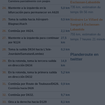
Carretera parcialmente con peajes
Esclassan-Labastide
735 km, estimation du
24.
Mantente a la
izquierda
en la
5,0 km
temps 6h 56 min
bifurcación para permanecer en
A620
25.
Toma la salida hacia
Aéroport-
0,5 km
Itinéraire Le Villard de
Blagnac/Auch
Sangot à Esclassan-
Labastide
26.
Continúa por
A624
.
2,1 km
755 km, estimation du
27.
Mantente a la
izquierda
para continuar
27,5
temps 7 heures 21 minut
por
N124
km
28.
Toma la salida
D634
hacia
L'Isle-
0,3 km
Jourdain/Samatan/Lombez
Planderoute en
twitter
29.
En la rotonda, toma la
tercera
salida
14,9
en dirección
D634
km
30.
En la rotonda, toma la
primera
salida
5,2 km
en dirección
D632
31.
Continúa por
Route de Toulouse/D626
.
0,9 km
Continúa hacia D626
32.
Continúa por
D632
.
9,7 km
33.
Gira a la
derecha
hacia
D129
8,1 km