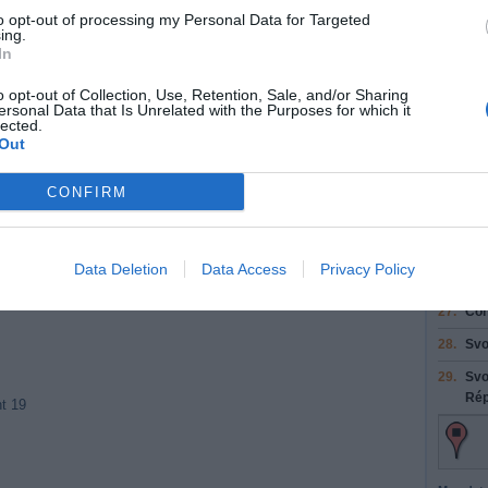
to opt-out of processing my Personal Data for Targeted
20.
Pre
ing.
Écu
In
21.
Ent
o opt-out of Collection, Use, Retention, Sale, and/or Sharing
22.
Pre
ersonal Data that Is Unrelated with the Purposes for which it
lected.
23.
Man
Out
pe
CONFIRM
24.
Con
25.
Man
Dr 
Data Deletion
Data Access
Privacy Policy
26.
Con
27.
Con
28.
Svo
29.
Svo
Rép
t 19