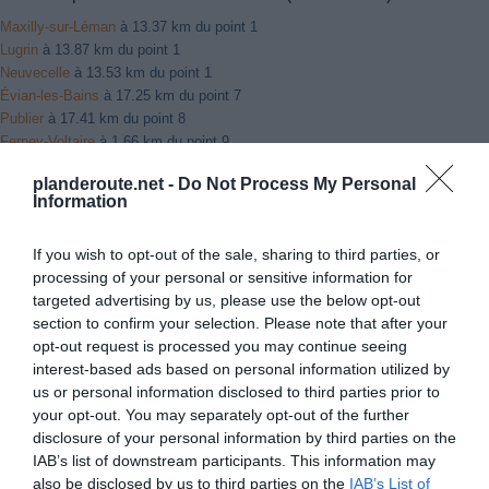
Maxilly-sur-Léman
à 13.37 km du point 1
Lugrin
à 13.87 km du point 1
Neuvecelle
à 13.53 km du point 1
Évian-les-Bains
à 17.25 km du point 7
Publier
à 17.41 km du point 8
Ferney-Voltaire
à 1.66 km du point 9
Moëns
à 3.09 km du point 9
planderoute.net -
Do Not Process My Personal
Ferney
à 1.66 km du point 9
Information
Saint-Julien-en-Genevois
à 2.10 km du point 10
Archamps
à 3.46 km du point 10
If you wish to opt-out of the sale, sharing to third parties, or
Thairy
à 2.23 km du point 10
processing of your personal or sensitive information for
Villarcher
à 1.52 km du point 12
targeted advertising by us, please use the below opt-out
La Motte-Servolen
à 0.43 km du point 12
section to confirm your selection. Please note that after your
La Motte-Servolex
à 0.43 km du point 12
opt-out request is processed you may continue seeing
Sérézin-de-la-Tour
à 1.83 km du point 13
interest-based ads based on personal information utilized by
Cessieu
à 1.54 km du point 13
us or personal information disclosed to third parties prior to
Coiranne
à 1.06 km du point 13
your opt-out. You may separately opt-out of the further
Voreppe
à 0.92 km du point 15
disclosure of your personal information by third parties on the
La Crue de Moirans
à 0.39 km du point 15
IAB’s list of downstream participants. This information may
Le Chevallon
à 2.86 km du point 15
also be disclosed by us to third parties on the
IAB’s List of
Le Bourg-de-Peage
à 2.36 km du point 16