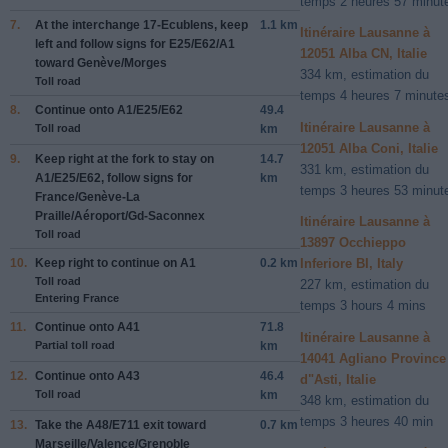
temps 2 heures 57 minut
7.
At the interchange
17-Ecublens
, keep
1.1 km
Itinéraire Lausanne à
left
and follow signs for
E25
/
E62
/
A1
12051 Alba CN, Italie
toward
Genève
/
Morges
334 km, estimation du
Toll road
temps 4 heures 7 minute
8.
Continue onto
A1
/
E25
/
E62
49.4
Itinéraire Lausanne à
Toll road
km
12051 Alba Coni, Italie
9.
Keep
right
at the fork to stay on
14.7
331 km, estimation du
A1
/
E25
/
E62
, follow signs for
km
temps 3 heures 53 minut
France
/
Genève-La
Praille
/
Aéroport
/
Gd-Saconnex
Itinéraire Lausanne à
Toll road
13897 Occhieppo
10.
Keep
right
to continue on
A1
0.2 km
Inferiore BI, Italy
Toll road
227 km, estimation du
Entering France
temps 3 hours 4 mins
11.
Continue onto
A41
71.8
Itinéraire Lausanne à
Partial toll road
km
14041 Agliano Province
12.
Continue onto
A43
46.4
d"Asti, Italie
Toll road
km
348 km, estimation du
temps 3 heures 40 min
13.
Take the
A48
/
E711
exit toward
0.7 km
Marseille
/
Valence
/
Grenoble