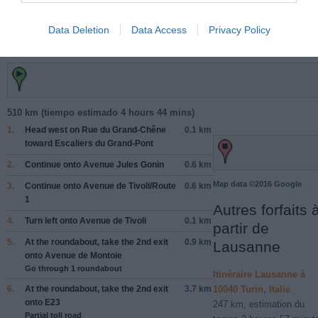
Itinéraire
Data Deletion
Data Access
Privacy Policy
510 km (
tiempo estimado
4 hours 44 mins)
1.
Head
west
on
Rue du Grand-Chêne
0.1 km
toward
Escaliers du Grand-Pont
2.
Continue onto
Avenue Jules Gonin
0.6 km
Map data ©2016 Google
3.
Continue onto
Avenue de Tivoli
/
Route
0.6 km
1
Autres forfaits 
4.
Turn
left
onto
Avenue de Tivoli
0.1 km
partir de
5.
At the roundabout, take the
2nd
exit
0.9 km
Lausanne
onto
Avenue de Montoie
Go through 1 roundabout
Itinéraire Lausanne à
6.
At the roundabout, take the
2nd
exit
3.7 km
10040 Turin, Italie
onto
E23
247 km, estimation du
Partial toll road