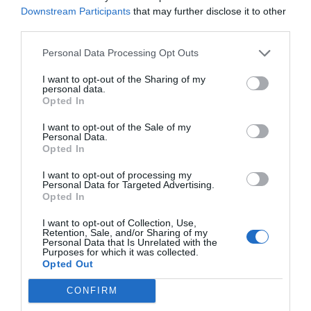
Downstream Participants
that may further disclose it to other
Vernaison
à 2.03 km du point 16
third parties.
Le Bourg-du-Péage
à 2.36 km du point 16
Bourg-lès-Valence
à 4.11 km du point 17
Personal Data Processing Opt Outs
Saint-Marcel-lès-Valence
à 1.95 km du point 17
Parlanges
à 4.33 km du point 17
I want to opt-out of the Sharing of my
Le Gibet
à 1.47 km du point 18
personal data.
Soyons
à 3.55 km du point 18
Opted In
Les Gibets
à 1.47 km du point 18
I want to opt-out of the Sale of my
Orange
à 1.27 km du point 20
Personal Data.
Piolenc
à 5.55 km du point 20
Opted In
Caderousse
à 4.76 km du point 20
Saint-Aunès
à 3.11 km du point 21
I want to opt-out of processing my
Personal Data for Targeted Advertising.
Le Crès
à 4.25 km du point 21
Opted In
Castelnau-le-Lez
à 4.06 km du point 21
Montpellier
à 3.93 km du point 22
I want to opt-out of Collection, Use,
Lattes
à 3.86 km du point 24
Retention, Sale, and/or Sharing of my
Personal Data that Is Unrelated with the
Pérols
à 1.79 km du point 24
Purposes for which it was collected.
Palavas-les-Flots
à 5.28 km du point 25
Opted Out
CONFIRM
Facebook Partager cette voie