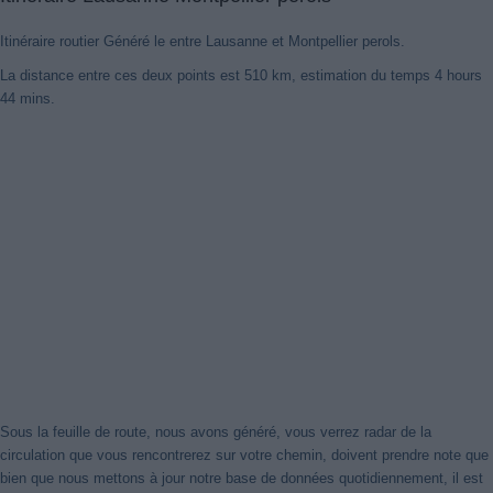
Itinéraire routier Généré le entre Lausanne et Montpellier perols.
La distance entre ces deux points est 510 km, estimation du temps 4 hours
Nouveaux itinéraires trouvés
44 mins.
Notre système a détecté des itinéraires mis à jour entre
Lausanne
et
Montpellier Perols
mieux optimisé pour votre voyage en voiture.
Cliquez sur le bouton "Recharger Itinéraires" ou de fermer cet avis.
Merci!
Fermer cet avis
Sous la feuille de route, nous avons généré, vous verrez radar de la
circulation que vous rencontrerez sur votre chemin, doivent prendre note que
bien que nous mettons à jour notre base de données quotidiennement, il est