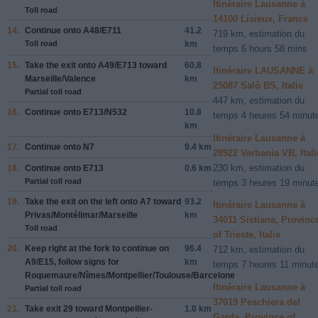
Itinéraire Lausanne à
Toll road
14100 Lisieux, France
14.
Continue onto
A48
/
E711
41.2
719 km, estimation du
Toll road
km
temps 6 hours 58 mins
15.
Take the exit onto
A49
/
E713
toward
60.8
Itinéraire LAUSANNE à
Marseille
/
Valence
km
25087 Salò BS, Italie
Partial toll road
447 km, estimation du
16.
Continue onto
E713
/
N532
10.8
temps 4 heures 54 minut
km
Itinéraire Lausanne à
17.
Continue onto
N7
9.4 km
28922 Verbania VB, Itali
230 km, estimation du
18.
Continue onto
E713
0.6 km
Partial toll road
temps 3 heures 19 minut
19.
Take the exit on the
left
onto
A7
toward
93.2
Itinéraire Lausanne à
Privas
/
Montélimar
/
Marseille
km
34011 Sistiana, Provinc
Toll road
of Trieste, Italie
20.
Keep
right
at the fork to continue on
96.4
712 km, estimation du
A9
/
E15
, follow signs for
km
temps 7 heures 11 minut
Roquemaure
/
Nîmes
/
Montpellier
/
Toulouse
/
Barcelone
Itinéraire Lausanne à
Partial toll road
37019 Peschiera del
21.
Take exit
29
toward
Montpellier-
1.0 km
Garda, Province of