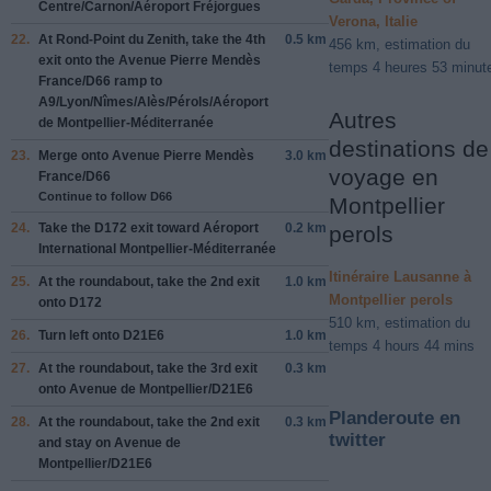
Centre
/
Carnon
/
Aéroport Fréjorgues
Verona, Italie
22.
At
Rond-Point du Zenith
, take the
4th
0.5 km
456 km, estimation du
exit onto the
Avenue Pierre Mendès
temps 4 heures 53 minut
France
/
D66
ramp to
A9
/
Lyon
/
Nîmes
/
Alès
/
Pérols
/
Aéroport
Autres
de Montpellier-Méditerranée
destinations de
23.
Merge onto
Avenue Pierre Mendès
3.0 km
voyage en
France
/
D66
Continue to follow D66
Montpellier
24.
Take the
D172
exit toward
Aéroport
0.2 km
perols
International Montpellier-Méditerranée
Itinéraire Lausanne à
25.
At the roundabout, take the
2nd
exit
1.0 km
Montpellier perols
onto
D172
510 km, estimation du
26.
Turn
left
onto
D21E6
1.0 km
temps 4 hours 44 mins
27.
At the roundabout, take the
3rd
exit
0.3 km
onto
Avenue de Montpellier
/
D21E6
Planderoute en
28.
At the roundabout, take the
2nd
exit
0.3 km
twitter
and stay on
Avenue de
Montpellier
/
D21E6