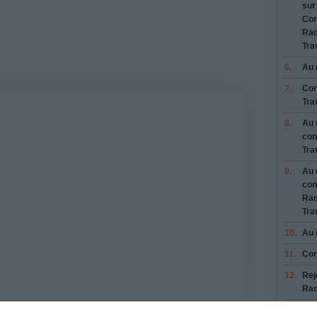
su
Con
Fe
Rad
Tra
6.
Au 
7.
Con
Tra
8.
Au 
con
Tra
9.
Au 
con
Rad
Tra
10.
Au 
11.
Con
12.
Rej
Rad
13.
Con