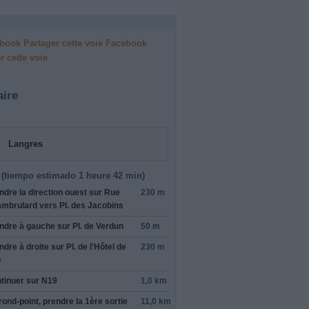
Facebook
r cette voie
aire
Langres
(
tiempo estimado
1 heure 42 min)
ndre la direction
ouest
sur
Rue
230 m
mbrulard
vers
Pl. des Jacobins
ndre à gauche sur
Pl. de Verdun
50 m
ndre à droite sur
Pl. de l'Hôtel de
230 m
imisé pour
e
vis. Merci!
tinuer sur
N19
1,0 km
rond-point, prendre la
1ère
sortie
11,0 km