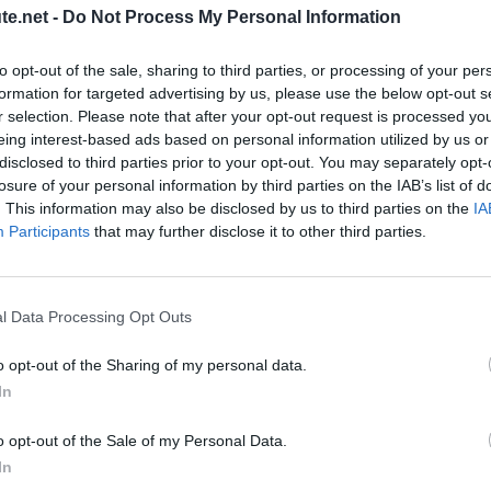
Tra
te.net -
Do Not Process My Personal Information
14.
Tou
res
to opt-out of the sale, sharing to third parties, or processing of your per
formation for targeted advertising by us, please use the below opt-out s
15.
Pre
r selection. Please note that after your opt-out request is processed y
Siff
eing interest-based ads based on personal information utilized by us or
16.
Con
 voyage
disclosed to third parties prior to your opt-out. You may separately opt-
17.
Pre
losure of your personal information by third parties on the IAB’s list of
Mar
. This information may also be disclosed by us to third parties on the
IA
e (moins de 30)
Participants
that may further disclose it to other third parties.
18.
Pre
Foc
Con
Roc
l Data Processing Opt Outs
19.
Pre
Cus
o opt-out of the Sharing of my personal data.
20.
Pre
In
Rép
o opt-out of the Sale of my Personal Data.
21.
Pre
Gra
In