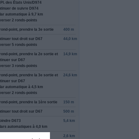
r
Pl. des États Unis/
D974
tinuer de suivre D974
rmer cet avis
ar automatique à 9,7 km
verser 2 ronds-points
rond-point, prendre la
3e
sortie
400 m
tinuer tout droit sur
D67
44,0 km
verser 5 ronds-points
rond-point, prendre la
2e
sortie et
14,9 km
tinuer sur
D67
verser 3 ronds-points
rond-point, prendre la
3e
sortie et
24,6 km
tinuer sur
D67
ar automatique à 4,5 km
verser 2 ronds-points
rond-point, prendre la
1ère
sortie
150 m
tinuer tout droit sur
D67
500 m
oindre
D673
5,4 km
ars automatiques à 4,0 km
tinuer sur
Rue de Dole
2,6 km