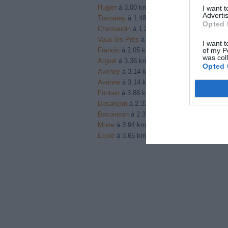
Hugier
à 3.00 km du point 9
I want 
Advertis
Tromarey
à 1.48 km du point 9
Opted 
Chemaudin
à 1.29 km du point 10
Vaux-lès-Prés
à 3.01 km du point 10
I want t
of my P
Franois
à 2.05 km du point 10
was col
Arguel
à 3.36 km du point 13
Opted 
Aveney
à 3.14 km du point 13
Avanne
à 3.14 km du point 13
Fontain
à 3.88 km du point 14
Besançon
à 2.33 km du point 14
Becoinson
à 2.33 km du point 14
Morre
à 3.94 km du point 15
École
à 3.65 km du point 16