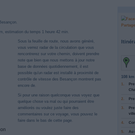
t Besançon.
Partage
km, estimation du temps 1 heure 42 min.
Itinér
Sous la feuille de route, nous avons généré,
vous verrez radar de la circulation que vous
rencontrerez sur votre chemin, doivent prendre
note que bien que nous mettons à jour notre
base de données quotidiennement, il est
possible qu'un radar est installé à proximité de
108 km 
contrôle de vitesse des Besançon montrent pas
1.
Pre
encore de.
Cha
Si pour une raison quelconque vous voyez que
2.
Pre
quelque chose va mal ou qui pourraient être
Nouveaux itinéraires trouvés
améliorés ou voulez juste faire des
3.
Pre
ème a détecté des itinéraires mis à jour entre
Langres
et
Besançon
mieux opt
vill
commentaires sur ce voyage, vous pouvez le
ge en voiture. Cliquez sur le bouton "Recharger Itinéraires" ou de fermer cet a
faire dans le bas de cette page.
4.
Con
çon
5.
Au 