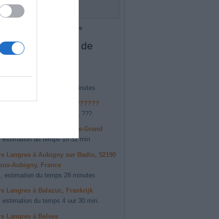
Besançon
 cartographiques ©2013 Google
s forfaits à partir de
res
aire LANGRES à 88800
, estimation du temps 58 minutes
aire LANGRES à ??????, ???????
 estimation du temps 4 ?. 51 ???.
ire Langres à Abergement-le-Grand
 estimation du temps 1h 32 min
ire Langres à Aubigny sur Badin, 52190
ous-Aubigny, France
, estimation du temps 28 minutes
ire Langres à Balazuc, Frankrijk
 estimation du temps 4 uur 30 min.
ire Langres à Belves