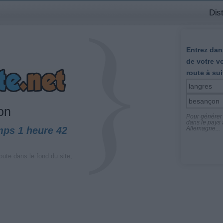
Dis
Entrez dans
de votre v
route à sui
on
Pour générer l
dans le pays a
mps 1 heure 42
Allemagne...
oute dans le fond du site,