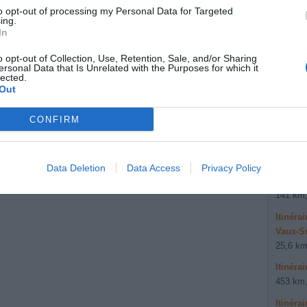
to opt-out of processing my Personal Data for Targeted
ing.
In
Données
o opt-out of Collection, Use, Retention, Sale, and/or Sharing
Autre
ersonal Data that Is Unrelated with the Purposes for which it
lected.
Lang
Out
Itinér
CONFIRM
85,6 km
Itinér
527 ??,
Data Deletion
Data Access
Privacy Policy
Itinéra
141 km,
Itinéra
Vaux-S
25,6 km
Itinéra
453 km,
Itinéra