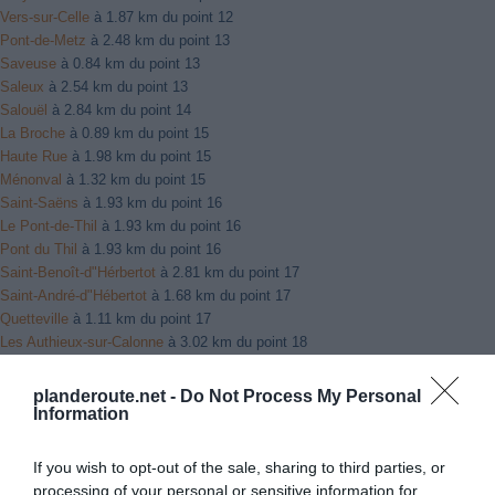
Vers-sur-Celle
à 1.87 km du point 12
Pont-de-Metz
à 2.48 km du point 13
Saveuse
à 0.84 km du point 13
Saleux
à 2.54 km du point 13
Salouël
à 2.84 km du point 14
La Broche
à 0.89 km du point 15
Haute Rue
à 1.98 km du point 15
Ménonval
à 1.32 km du point 15
Saint-Saëns
à 1.93 km du point 16
Le Pont-de-Thil
à 1.93 km du point 16
Pont du Thil
à 1.93 km du point 16
Saint-Benoît-d"Hérbertot
à 2.81 km du point 17
Saint-André-d"Hébertot
à 1.68 km du point 17
Quetteville
à 1.11 km du point 17
Les Authieux-sur-Calonne
à 3.02 km du point 18
Mondeville
à 1.84 km du point 19
Grentheville
à 2.00 km du point 19
planderoute.net -
Do Not Process My Personal
Giberville
à 1.88 km du point 19
Information
Bretteville-sur-Odon
à 0.86 km du point 21
Verson
à 2.30 km du point 21
If you wish to opt-out of the sale, sharing to third parties, or
Éterville
à 1.70 km du point 21
processing of your personal or sensitive information for