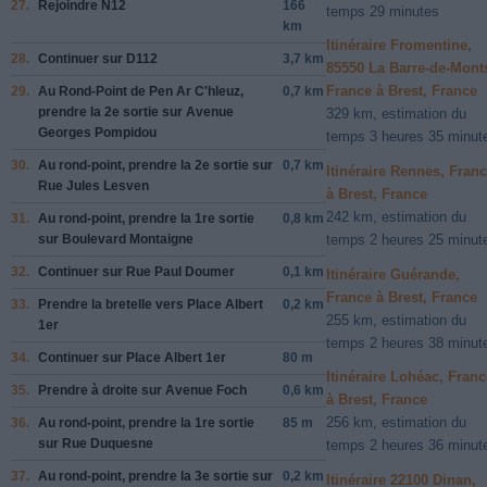
27.
Rejoindre
N12
166
temps 29 minutes
km
Itinéraire Fromentine,
28.
Continuer sur
D112
3,7 km
85550 La Barre-de-Mont
France à Brest, France
29.
Au
Rond-Point de Pen Ar C'hleuz
,
0,7 km
prendre la
2e
sortie sur
Avenue
329 km, estimation du
Georges Pompidou
temps 3 heures 35 minut
30.
Au rond-point, prendre la
2e
sortie sur
0,7 km
Itinéraire Rennes, Fran
Rue Jules Lesven
à Brest, France
242 km, estimation du
31.
Au rond-point, prendre la
1re
sortie
0,8 km
sur
Boulevard Montaigne
temps 2 heures 25 minut
32.
Continuer sur
Rue Paul Doumer
0,1 km
Itinéraire Guérande,
France à Brest, France
33.
Prendre la bretelle vers
Place Albert
0,2 km
255 km, estimation du
1er
temps 2 heures 38 minut
34.
Continuer sur
Place Albert 1er
80 m
Itinéraire Lohéac, Franc
35.
Prendre
à droite
sur
Avenue Foch
0,6 km
à Brest, France
256 km, estimation du
36.
Au rond-point, prendre la
1re
sortie
85 m
sur
Rue Duquesne
temps 2 heures 36 minut
37.
Au rond-point, prendre la
3e
sortie sur
0,2 km
Itinéraire 22100 Dinan,