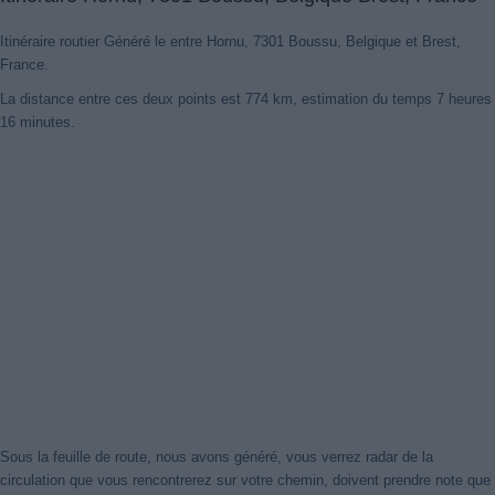
Itinéraire routier Généré le entre Hornu, 7301 Boussu, Belgique et Brest,
France.
La distance entre ces deux points est 774 km, estimation du temps 7 heures
16 minutes.
Nouveaux itinéraires trouvés
Notre système a détecté des itinéraires mis à jour entre
Hornu,
7301 Boussu, Belgique
et
Brest, France
mieux optimisé pour votre
voyage en voiture. Cliquez sur le bouton "Recharger Itinéraires" ou
de fermer cet avis. Merci!
Fermer cet avis
Sous la feuille de route, nous avons généré, vous verrez radar de la
circulation que vous rencontrerez sur votre chemin, doivent prendre note que