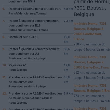
partir de Hornu
continuer sur
N547
7301 Boussu,
6.
Rejoindre
E19
/
E42
par la bretelle vers
4,8 km
Belgique
Paris
/
Valenciennes
/
Tournai
7.
Rester à
gauche
à l'embranchement
7,3 km
Itinéraire Hornu, 7301
pour continuer sur
E19
Boussu, Belgique à
Entrée sur le territoire : France
29400 Landivisiau,
8.
Continuer sur
A2
/
E19
19,0
France
km
738 km, estimation du
9.
Rester à
gauche
à l'embranchement
58,6
temps 6 heures 52 minut
pour continuer sur
A2
km
Itinéraire Hornu, 7301
Route avec sections à péage
Boussu, Belgique à
10.
Rejoindre
A1
17,8
55000 Bar-le-Duc, Franc
Route à péage
km
312 km, estimation du
11.
Prendre la sortie
A29
/
E44
en direction
45,0
temps 3 heures 0 minute
de
Rouen
/
Amiens
km
Itinéraire Hornu, 7301
Route avec sections à péage
Boussu, Belgique à Bre
12.
Prendre la sortie
A16
/
E44
en direction
3,9 km
774 km, estimation du
de
Calais
/
Rouen
/
Amiens-Ouest
temps 7 heures 12 minut
Route à péage
Itinéraire Hornu, 7301
13.
Prendre la sortie
E44
/
A29
en direction
0,8 km