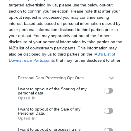
Ponts
à 1.51 km du point 23
targeted advertising by us, please use the below opt-out
Saint-Senier-sous-Avranches
à 2.73 km du point 23
section to confirm your selection. Please note that after your
Saint-Jean-de-la-Haize
à 2.61 km du point 23
opt-out request is processed you may continue seeing
Poilley
à 2.64 km du point 25
interest-based ads based on personal information utilized by
Saint-Quentin-sur-le-Homme
à 2.54 km du point 25
us or personal information disclosed to third parties prior to
Pontaubault
à 0.64 km du point 25
your opt-out. You may separately opt-out of the further
Les Pas
à 2.33 km du point 26
disclosure of your personal information by third parties on the
Moidrey
à 1.43 km du point 26
IAB’s list of downstream participants. This information may
Curey
à 1.20 km du point 26
also be disclosed by us to third parties on the
IAB’s List of
Plestan
à 2.64 km du point 27
Downstream Participants
that may further disclose it to other
Tramain
à 1.49 km du point 27
third parties.
Trémaudan
à 3.26 km du point 27
Kergaradec
à 1.35 km du point 28
Personal Data Processing Opt Outs
Fourneuf
à 0.13 km du point 28
Tourbian
à 1.85 km du point 28
I want to opt-out of the Sharing of my
personal data.
Lambézellec
à 1.50 km du point 29
Opted In
Pontanézen
à 0.99 km du point 29
Lescoat
à 1.50 km du point 29
I want to opt-out of the Sale of my
Personal Data.
Grand Kerinou
à 1.06 km du point 30
Opted In
Kérinou
à 1.06 km du point 30
Brest
à 1.06 km du point 30
I want to opt-out of processing my