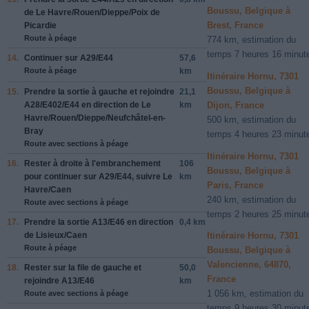
Boussu, Belgique à
de
Le Havre
/
Rouen
/
Dieppe
/
Poix de
Brest, France
Picardie
Route à péage
774 km, estimation du
temps 7 heures 16 minut
14.
Continuer sur
A29
/
E44
57,6
Route à péage
km
Itinéraire Hornu, 7301
Boussu, Belgique à
15.
Prendre la sortie à
gauche
et rejoindre
21,1
A28
/
E402
/
E44
en direction de
Le
km
Dijon, France
Havre
/
Rouen
/
Dieppe
/
Neufchâtel-en-
500 km, estimation du
Bray
temps 4 heures 23 minut
Route avec sections à péage
Itinéraire Hornu, 7301
16.
Rester à
droite
à l'embranchement
106
Boussu, Belgique à
pour continuer sur
A29
/
E44
, suivre
Le
km
Paris, France
Havre
/
Caen
240 km, estimation du
Route avec sections à péage
temps 2 heures 25 minut
17.
Prendre la sortie
A13
/
E46
en direction
0,4 km
de
Lisieux
/
Caen
Itinéraire Hornu, 7301
Route à péage
Boussu, Belgique à
Valencienne, 64870,
18.
Rester sur la file de
gauche
et
50,0
France
rejoindre
A13
/
E46
km
1 056 km, estimation du
Route avec sections à péage
temps 9 heures 30 minut