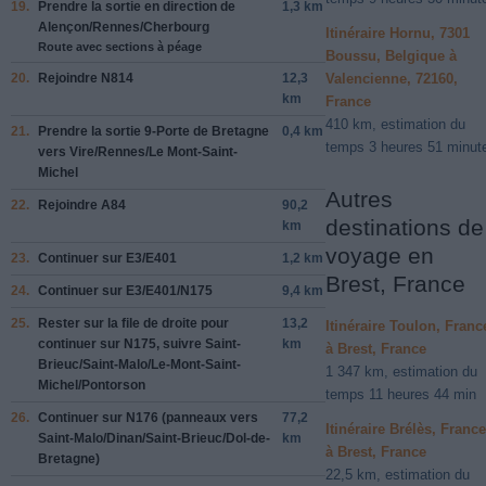
19.
Prendre la sortie en direction de
1,3 km
Alençon
/
Rennes
/
Cherbourg
Itinéraire Hornu, 7301
Route avec sections à péage
Boussu, Belgique à
Valencienne, 72160,
20.
Rejoindre
N814
12,3
km
France
410 km, estimation du
21.
Prendre la sortie
9-Porte de Bretagne
0,4 km
temps 3 heures 51 minut
vers
Vire
/
Rennes
/
Le Mont-Saint-
Michel
Autres
22.
Rejoindre
A84
90,2
destinations de
km
voyage en
23.
Continuer sur
E3
/
E401
1,2 km
Brest, France
24.
Continuer sur
E3
/
E401
/
N175
9,4 km
25.
Rester sur la file de
droite
pour
13,2
Itinéraire Toulon, Franc
continuer sur
N175
, suivre
Saint-
km
à Brest, France
Brieuc
/
Saint-Malo
/
Le-Mont-Saint-
1 347 km, estimation du
Michel
/
Pontorson
temps 11 heures 44 min
26.
Continuer sur
N176
(panneaux vers
77,2
Itinéraire Brélès, France
Saint-Malo
/
Dinan
/
Saint-Brieuc
/
Dol-de-
km
à Brest, France
Bretagne
)
22,5 km, estimation du