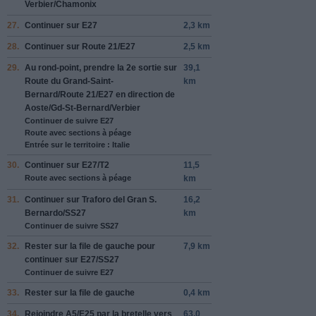
Verbier
/
Chamonix
27.
Continuer sur
E27
2,3 km
28.
Continuer sur
Route 21
/
E27
2,5 km
29.
Au rond-point, prendre la
2e
sortie sur
39,1
Route du Grand-Saint-
km
Bernard
/
Route 21
/
E27
en direction de
Aoste
/
Gd-St-Bernard
/
Verbier
Continuer de suivre E27
Route avec sections à péage
Entrée sur le territoire : Italie
30.
Continuer sur
E27
/
T2
11,5
Route avec sections à péage
km
31.
Continuer sur
Traforo del Gran S.
16,2
Bernardo
/
SS27
km
Continuer de suivre SS27
32.
Rester sur la file de
gauche
pour
7,9 km
continuer sur
E27
/
SS27
Continuer de suivre E27
33.
Rester sur la file de
gauche
0,4 km
34.
Rejoindre
A5
/
E25
par la bretelle vers
63,0