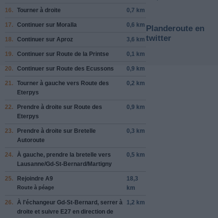
16.
Tourner à
droite
0,7 km
17.
Continuer sur
Moralla
0,6 km
Planderoute en
twitter
18.
Continuer sur
Aproz
3,6 km
19.
Continuer sur
Route de la Printse
0,1 km
20.
Continuer sur
Route des Ecussons
0,9 km
21.
Tourner à
gauche
vers
Route des
0,2 km
Eterpys
22.
Prendre
à droite
sur
Route des
0,9 km
Eterpys
23.
Prendre
à droite
sur
Bretelle
0,3 km
Autoroute
24.
À
gauche
, prendre la bretelle vers
0,5 km
Lausanne
/
Gd-St-Bernard
/
Martigny
25.
Rejoindre
A9
18,3
Route à péage
km
26.
À l'échangeur
Gd-St-Bernard
, serrer
à
1,2 km
droite
et suivre
E27
en direction de