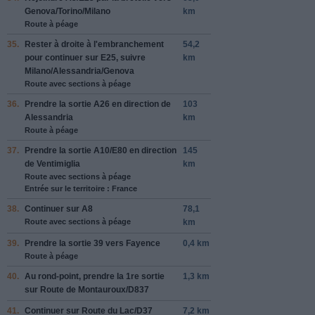
Genova
/
Torino
/
Milano
km
Route à péage
35.
Rester à
droite
à l'embranchement
54,2
pour continuer sur
E25
, suivre
km
Milano
/
Alessandria
/
Genova
Route avec sections à péage
36.
Prendre la sortie
A26
en direction de
103
Alessandria
km
Route à péage
37.
Prendre la sortie
A10
/
E80
en direction
145
de
Ventimiglia
km
Route avec sections à péage
Entrée sur le territoire : France
38.
Continuer sur
A8
78,1
Route avec sections à péage
km
39.
Prendre la sortie
39
vers
Fayence
0,4 km
Route à péage
40.
Au rond-point, prendre la
1re
sortie
1,3 km
sur
Route de Montauroux
/
D837
41.
Continuer sur
Route du Lac
/
D37
7,2 km