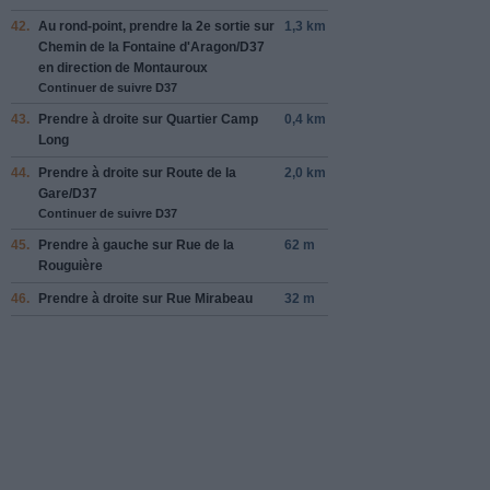
42.
Au rond-point, prendre la
2e
sortie sur
1,3 km
Chemin de la Fontaine d'Aragon
/
D37
en direction de
Montauroux
Continuer de suivre D37
43.
Prendre
à droite
sur
Quartier Camp
0,4 km
Long
44.
Prendre
à droite
sur
Route de la
2,0 km
Gare
/
D37
Continuer de suivre D37
45.
Prendre
à gauche
sur
Rue de la
62 m
Rouguière
46.
Prendre
à droite
sur
Rue Mirabeau
32 m