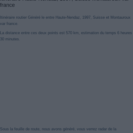
france
Itinéraire routier Généré le entre Haute-Nendaz, 1997, Suisse et Montauroux
var france.
La distance entre ces deux points est 570 km, estimation du temps 6 heures
Nouveaux itinéraires trouvés
30 minutes.
Notre système a détecté des itinéraires mis à jour entre
Haute-
Nendaz, 1997, Suisse
et
Montauroux Var France
mieux optimisé
pour votre voyage en voiture. Cliquez sur le bouton "Recharger
Itinéraires" ou de fermer cet avis. Merci!
Fermer cet avis
Sous la feuille de route, nous avons généré, vous verrez radar de la