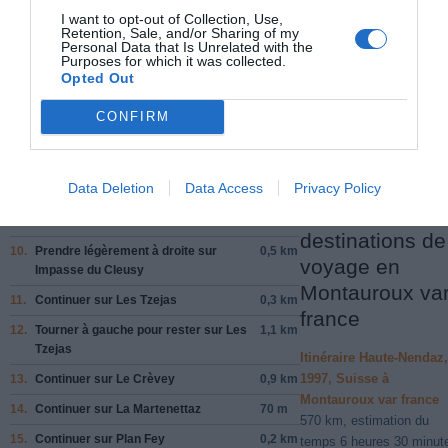
6.
La Crêta
/
Route de la Station
tourne à
0,8 km
1997, Suisse à Livorno
I want to opt-out of Collection, Use,
gauche
et devient
Le Tsablô
/
Route du
529 km, estimation du
Retention, Sale, and/or Sharing of my
Village
Personal Data that Is Unrelated with the
temps 5 heures 48 minut
Continuer de suivre Route du Village
Purposes for which it was collected.
Opted Out
Itinéraire Haute-Nendaz,
7.
Continuer sur
Les Crêtes
0,6 km
1997, Suisse à
Blanches
/
Route de Nendaz
CONFIRM
Montauroux var france
Continuer de suivre Route de Nendaz
570 km, estimation du
8.
Prendre
à gauche
sur
Chemin du
0,1 km
temps 6 heures 30 minut
Bassin
Data Deletion
Data Access
Privacy Policy
9.
Prendre
à gauche
sur
Chemin de
0,3 km
Autres
Sornard
destinations de
10.
Prendre légèrement
à droite
sur
0,5 km
voyage en
Impasse du Cleusy
Montauroux va
11.
Continuer sur
Les Tzejas
0,3 km
france
12.
Tourner à
gauche
pour rester sur
Les
1,1 km
Tzejas
Itinéraire Haute-Nendaz,
1997, Suisse à
13.
Continuer sur
Le Crèvey
0,9 km
Montauroux var france
14.
Continuer sur
La Martenettaz
70 m
570 km, estimation du
15.
Continuer sur
Plan Fey
0,2 km
temps 6 heures 30 minut