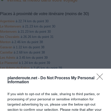
Places à proximité de votre itinéraire (moins de 30)
Argentière
à 22.74 km du point 30
Le Montenvers
à 21.23 km du point 30
Montenvers
à 21.23 km du point 30
les Chozalets
à 26.26 km du point 31
Menton
à 2.46 km du point 38
Garavan
à 1.22 km du point 38
Castellar
à 2.68 km du point 38
Les Adrets
à 3.45 km du point 39
Le Planestel
à 1.24 km du point 39
Les Adrets-de-Fréjus
à 3.45 km du point 39
Marjoris
à 4.55 km du point 41
planderoute.net -
Do Not Process My Personal
Les Marjoris
à 4.55 km du point 41
Information
Montauroux
à 2.52 km du point 42
Les Terrassonnes
à 3.69 km du point 43
If you wish to opt-out of the sale, sharing to third parties, or
Les Veyans
à 4.32 km du point 43
processing of your personal or sensitive information for
targeted advertising by us, please use the below opt-out
Facebook Partager cette voie
section to confirm your selection. Please note that after your