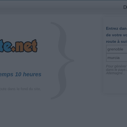
D
Entrez dans
de votre v
route à sui
Pour générer l
dans le pays a
temps 10 heures
Allemagne...
oute dans le fond du site,