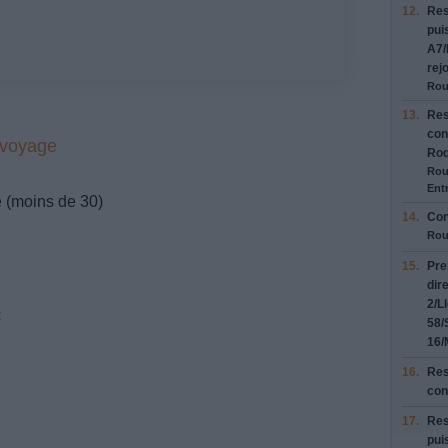
12.
Res
pui
A7/
rej
Rou
13.
Res
con
 voyage
Roq
Rou
Entr
e (moins de 30)
14.
Con
Rou
15.
Pre
dir
2/L
2
58/
16/
16.
Res
con
17.
Res
pui