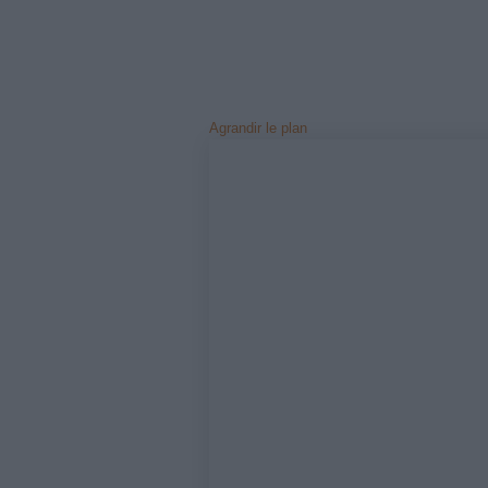
Agrandir le plan
Notre sys
votre voya