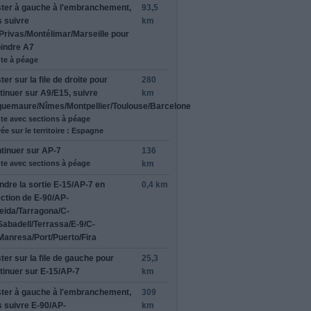
ter à
gauche
à l'embranchement,
93,5
s suivre
km
Privas/Montélimar/Marseille
pour
oindre
A7
te à péage
ter sur la file de
droite
pour
280
tinuer sur
A9/E15
, suivre
km
uemaure/Nîmes/Montpellier/Toulouse/Barcelone
te avec sections à péage
ée sur le territoire : Espagne
tinuer sur
AP-7
136
te avec sections à péage
km
ndre la sortie
E-15/AP-7
en
0,4 km
ection de
E-90/AP-
leida/Tarragona/C-
Sabadell/Terrassa/E-9/C-
Manresa/Port/Puerto/Fira
ter sur la file de
gauche
pour
25,3
tinuer sur
E-15/AP-7
km
ter à
gauche
à l'embranchement,
309
s suivre
E-90/AP-
km