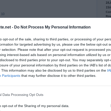
2/L
15/
Con
 10
Rou
18.
Con
te.net -
Do Not Process My Personal Information
19.
Pre
to opt-out of the sale, sharing to third parties, or processing of your per
dir
formation for targeted advertising by us, please use the below opt-out s
inte
r selection. Please note that after your opt-out request is processed y
20.
Con
eing interest-based ads based on personal information utilized by us or
disclosed to third parties prior to your opt-out. You may separately opt-
21.
Pre
losure of your personal information by third parties on the IAB’s list of
344
. This information may also be disclosed by us to third parties on the
IA
Fig
Participants
that may further disclose it to other third parties.
22.
Tou
23.
Pre
Vil
l Data Processing Opt Outs
24.
Res
o opt-out of the Sharing of my personal data.
pou