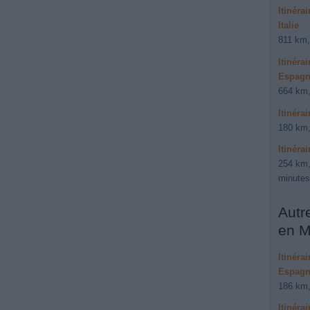
Itinéra
Italie
811 km,
Itinéra
Espag
664 km,
Itinéra
180 km,
Itinéra
254 km,
minutes
Autr
en M
Itinéra
Espagn
186 km,
Itinéra