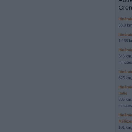
Gren
Itinéra
33,0 km
Itinéra
1 138 k
Itinéra
546 km,
minutes
Itinéra
825 km,
Itinéra
Italie
836 km,
minutes
Itinéra
Mélèze
101 km,