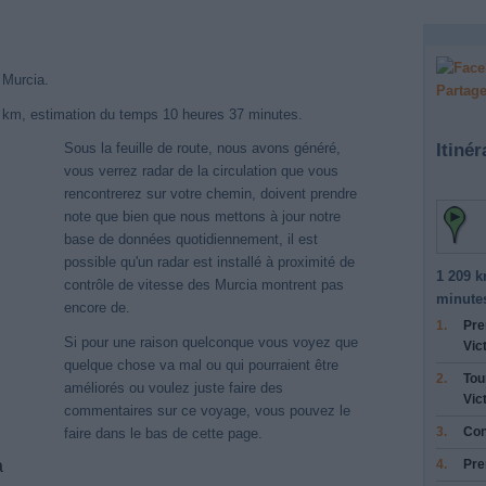
t Murcia.
Partage
9 km, estimation du temps 10 heures 37 minutes.
Itinér
Sous la feuille de route, nous avons généré,
vous verrez radar de la circulation que vous
rencontrerez sur votre chemin, doivent prendre
note que bien que nous mettons à jour notre
base de données quotidiennement, il est
possible qu'un radar est installé à proximité de
1 209 k
contrôle de vitesse des Murcia montrent pas
minute
encore de.
1.
Pre
Si pour une raison quelconque vous voyez que
Vic
quelque chose va mal ou qui pourraient être
2.
Tou
améliorés ou voulez juste faire des
Vic
commentaires sur ce voyage, vous pouvez le
3.
Con
faire dans le bas de cette page.
4.
Pre
a