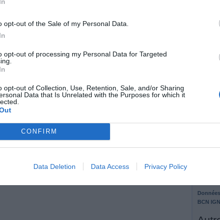
In
25.
Res
pou
o opt-out of the Sale of my Personal Data.
26.
Pre
In
15/
Asp
to opt-out of processing my Personal Data for Targeted
ing.
27.
Rej
In
28.
Pre
15/
o opt-out of Collection, Use, Retention, Sale, and/or Sharing
ersonal Data that Is Unrelated with the Purposes for which it
Mur
lected.
Out
29.
Con
30.
Pre
CONFIRM
Ron
Mur
Con
Data Deletion
Data Access
Privacy Policy
Données
BCN IGN
Autre