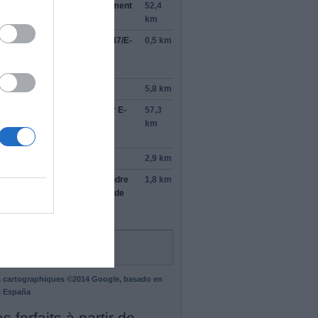
ter à
gauche
à l'embranchement
52,4
r rejoindre
A-31
km
ndre la sortie
223
pour
CV-847/E-
0,5 km
A-7
en direction de
e/Elx/Elche/Murcia
oindre
E-15/A7
5,8 km
ndre la sortie pour rester sur
E-
57,3
A7
en direction de
km
cia/Torrevieja
tinuer sur
A-30
2,9 km
ndre la sortie
140
pour rejoindre
1,8 km
da Norte/N-340
en direction de
cia (Centro)
tinuer de suivre N-340
 cartographiques ©2014 Google, basado en
 España
s forfaits à partir de