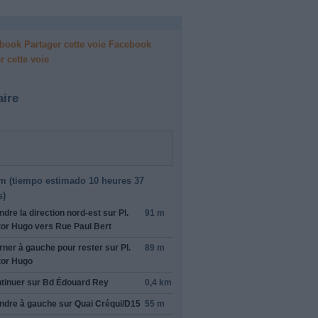
Facebook
r cette voie
aire
m (
tiempo estimado
10 heures 37
s)
ndre la direction
nord-est
sur
Pl.
91 m
tor Hugo
vers
Rue Paul Bert
rner à
gauche
pour rester sur
Pl.
89 m
tor Hugo
tinuer sur
Bd Édouard Rey
0,4 km
ndre
à gauche
sur
Quai Créqui/D15
55 m