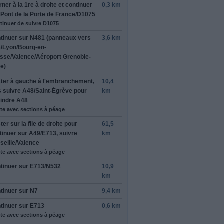
rner à la 1re
à droite
et continuer
0,3 km
r
Pont de la Porte de France/D1075
tinuer de suivre D1075
tinuer sur
N481
(panneaux vers
3,6 km
/Lyon/Bourg-en-
sse/Valence/Aéroport Grenoble-
re
)
misé pour
vis. Merci!
ter à
gauche
à l'embranchement,
10,4
s suivre
A48/Saint-Égrève
pour
km
oindre
A48
te avec sections à péage
ter sur la file de
droite
pour
61,5
rmer cet avis
tinuer sur
A49/E713
, suivre
km
seille/Valence
te avec sections à péage
tinuer sur
E713/N532
10,9
km
tinuer sur
N7
9,4 km
tinuer sur
E713
0,6 km
te avec sections à péage