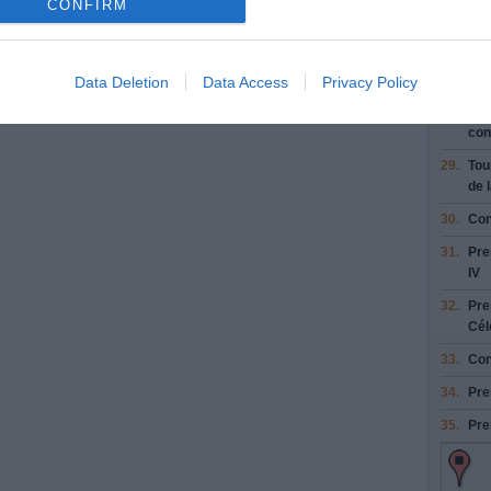
CONFIRM
26.
Res
sui
Qua
27.
Rej
Data Deletion
Data Access
Privacy Policy
28.
Res
con
29.
Tou
de 
30.
Con
31.
Pre
IV
32.
Pre
Cél
33.
Con
34.
Pre
35.
Pre