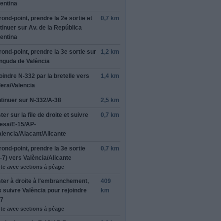
entina
et
Paris,
rond-point, prendre la
2e
sortie et
0,7 km
tinéraires"
tinuer sur
Av. de la República
entina
rond-point, prendre la
3e
sortie sur
1,2 km
nguda de València
oindre
N-332
par la bretelle vers
1,4 km
rmer cet avis
lera
/
Valencia
tinuer sur
N-332
/
A-38
2,5 km
ter sur la file de
droite
et suivre
0,7 km
esa
/
E-15
/
AP-
alencia
/
Alacant
/
Alicante
rond-point, prendre la
3e
sortie
0,7 km
-7
) vers
València
/
Alicante
te avec sections à péage
ter à
droite
à l'embranchement,
409
s suivre
València
pour rejoindre
km
7
te avec sections à péage