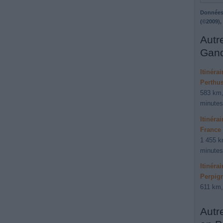
Données
(©2009),
Autre
Gand
Itinéra
Perthus
583 km,
minutes
Itinéra
France
1 455 k
minutes
Itinéra
Perpig
611 km,
Autr