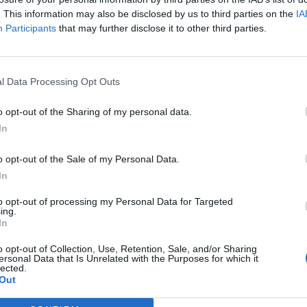
18.
Con
19
. This information may also be disclosed by us to third parties on the
IA
Rou
Participants
that may further disclose it to other third parties.
19.
Rej
Rou
20.
Res
l Data Processing Opt Outs
pou
Par
Rou
o opt-out of the Sharing of my personal data.
In
21.
Res
con
o opt-out of the Sale of my Personal Data.
22.
Res
In
pou
A6
to opt-out of processing my Personal Data for Targeted
Orl
ing.
In
23.
Rej
24.
Pre
o opt-out of Collection, Use, Retention, Sale, and/or Sharing
Pér
ersonal Data that Is Unrelated with the Purposes for which it
lected.
25.
Pre
Out
Cen