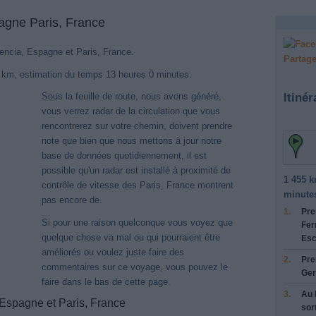
pagne Paris, France
alencia, Espagne et Paris, France.
Partage
5 km, estimation du temps 13 heures 0 minutes.
Itinér
Sous la feuille de route, nous avons généré,
vous verrez radar de la circulation que vous
rencontrerez sur votre chemin, doivent prendre
note que bien que nous mettons à jour notre
base de données quotidiennement, il est
possible qu'un radar est installé à proximité de
1 455 k
contrôle de vitesse des Paris, France montrent
minute
pas encore de.
1.
Pre
Si pour une raison quelconque vous voyez que
Fer
quelque chose va mal ou qui pourraient être
Esc
améliorés ou voulez juste faire des
2.
Pre
commentaires sur ce voyage, vous pouvez le
Ger
faire dans le bas de cette page.
3.
Au
 Espagne et Paris, France
sor