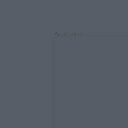
Notre s
France
mie
Agrandir le plan