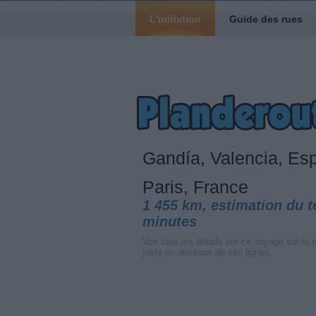
L'initiation
Guide des rues
Gandía, Valencia, E
Paris, France
1 455 km, estimation du 
minutes
Voir tous les détails sur ce voyage sur la r
juste en dessous de ces lignes.