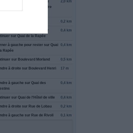
ter sur la file de
gauche
, puis
2,0 km
vre
Paris-Centre
pour rejoindre
i de Bercy
oindre
Quai de la Rapée
0,2 km
ter sur la file de
gauche
pour
0,4 km
tinuer sur
Quai de la Rapée
rner à
gauche
pour rester sur
Quai
0,4 km
la Rapée
tinuer sur
Boulevard Morland
0,5 km
ndre
à droite
sur
Boulevard Henri
17 m
ndre
à gauche
sur
Quai des
0,4 km
estins
tinuer sur
Quai de l'Hôtel de ville
0,4 km
ndre
à droite
sur
Rue de Lobau
0,2 km
ndre
à gauche
sur
Rue de Rivoli
0,1 km