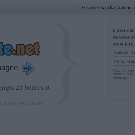
Distance Gandía, Valencia
Entrez dans
de votre v
route à sui
spagne
Pour générer l
dans le pays a
Allemagne...
temps 13 heures 0
oute dans le fond du site,