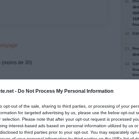
11.
Pre
dir
Val
16
/
Rou
12.
Con
 voyage
13.
Pre
dir
e (moins de 30)
14.
Con
Rou
Entr
15.
Con
Rou
te.net -
Do Not Process My Personal Information
16.
Pre
6
Cle
to opt-out of the sale, sharing to third parties, or processing of your per
Cen
formation for targeted advertising by us, please use the below opt-out s
Rou
r selection. Please note that after your opt-out request is processed y
eing interest-based ads based on personal information utilized by us or
17.
Con
nt 19
Rou
disclosed to third parties prior to your opt-out. You may separately opt-
losure of your personal information by third parties on the IAB’s list of