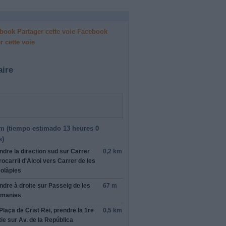
Facebook
r cette voie
aire
m (
tiempo estimado
13 heures 0
s)
ndre la direction
sud
sur
Carrer
0,2 km
rocarril d'Alcoi
vers
Carrer de les
olàpies
ndre
à droite
sur
Passeig de les
67 m
manies
Plaça de Crist Rei
, prendre la
1re
0,5 km
tie sur
Av. de la República