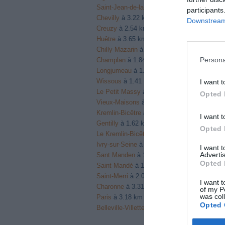
Saint-Jean-de-la-Ruelle
à 1.82 km du point 
participants
Chevilly
à 3.22 km du point 20
Downstream 
Creuzy
à 2.54 km du point 20
Huêtre
à 3.65 km du point 20
Chilly-Mazarin
à 1.88 km du point 21
Persona
Champlan
à 1.84 km du point 21
Longjumeau
à 1.88 km du point 21
Wissous
à 1.41 km du point 22
I want t
Le Petit Massy
à 1.05 km du point 22
Opted 
Vieux-Maisons
à 1.41 km du point 22
Kremlin-Bicêtre
à 0.91 km du point 24
I want t
Gentilly
à 1.62 km du point 24
Opted 
Le Kremlin-Bicêtre
à 0.91 km du point 24
Ivry-sur-Seine
à 1.22 km du point 25
I want 
Advertis
Sant Manden
à 1.89 km du point 26
Opted 
Saint-Mandé
à 1.89 km du point 26
Saint-Merri
à 2.08 km du point 27
I want t
Charonne
à 3.31 km du point 30
of my P
was col
Paris
à 3.18 km du point 30
Opted 
Belleville-Villette
à 3.40 km du point 33