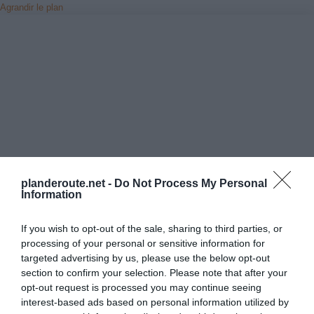
Agrandir le plan
planderoute.net -
Do Not Process My Personal
Information
If you wish to opt-out of the sale, sharing to third parties, or
processing of your personal or sensitive information for
targeted advertising by us, please use the below opt-out
Vérifiez la météo dans votre voyage
section to confirm your selection. Please note that after your
opt-out request is processed you may continue seeing
interest-based ads based on personal information utilized by
Places à proximité de votre itinéraire (moins de 30)