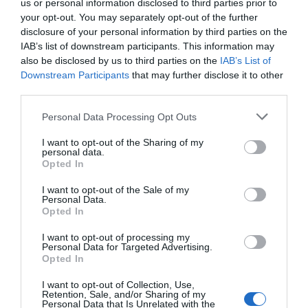
us or personal information disclosed to third parties prior to
your opt-out. You may separately opt-out of the further
disclosure of your personal information by third parties on the
Facebook Partager cette voie
IAB’s list of downstream participants. This information may
also be disclosed by us to third parties on the
IAB’s List of
Itinéraire
Downstream Participants
that may further disclose it to other
third parties.
Personal Data Processing Opt Outs
I want to opt-out of the Sharing of my
personal data.
491 km (
tiempo estimado
7 heures 2 minutes)
Opted In
1.
Prendre la direction
sud-est
40 m
I want to opt-out of the Sale of my
2.
Tourner à
droite
0,3 km
Personal Data.
Opted In
3.
Tourner à
droite
10 m
Données cartographiques
4.
Tourner à
gauche
0,2 km
I want to opt-out of processing my
©2016 Google
Personal Data for Targeted Advertising.
5.
Tourner à
gauche
11 m
Opted In
Autres forfaits 
6.
Tourner à
droite
11 m
partir de El fah
I want to opt-out of Collection, Use,
Retention, Sale, and/or Sharing of my
tunisie
7.
Tourner à
gauche
0,1 km
Personal Data that Is Unrelated with the