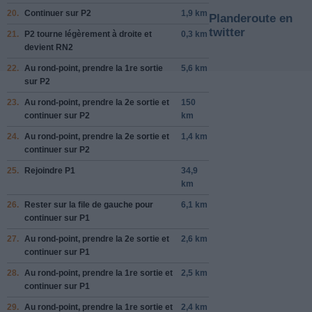
20.
Continuer sur
P2
1,9 km
Planderoute en
twitter
21.
P2
tourne légèrement
à droite
et
0,3 km
devient
RN2
22.
Au rond-point, prendre la
1re
sortie
5,6 km
sur
P2
23.
Au rond-point, prendre la
2e
sortie et
150
continuer sur
P2
km
24.
Au rond-point, prendre la
2e
sortie et
1,4 km
continuer sur
P2
25.
Rejoindre
P1
34,9
km
26.
Rester sur la file de
gauche
pour
6,1 km
continuer sur
P1
27.
Au rond-point, prendre la
2e
sortie et
2,6 km
continuer sur
P1
28.
Au rond-point, prendre la
1re
sortie et
2,5 km
continuer sur
P1
29.
Au rond-point, prendre la
1re
sortie et
2,4 km