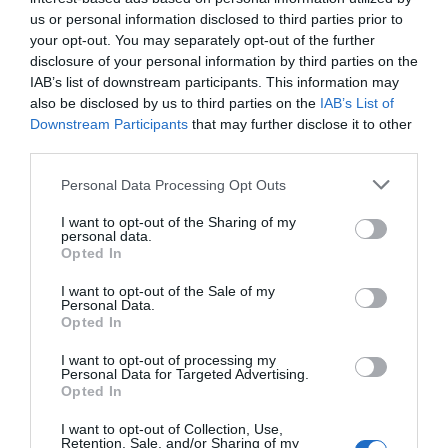
Agrandir le plan
us or personal information disclosed to third parties prior to
your opt-out. You may separately opt-out of the further
disclosure of your personal information by third parties on the
IAB’s list of downstream participants. This information may
also be disclosed by us to third parties on the
IAB’s List of
Downstream Participants
that may further disclose it to other
third parties.
Personal Data Processing Opt Outs
I want to opt-out of the Sharing of my
personal data.
Opted In
I want to opt-out of the Sale of my
Personal Data.
Opted In
I want to opt-out of processing my
Personal Data for Targeted Advertising.
Vérifiez la météo dans votre voyage
Opted In
I want to opt-out of Collection, Use,
Places à proximité de votre itinéraire (moins de 30)
Retention, Sale, and/or Sharing of my