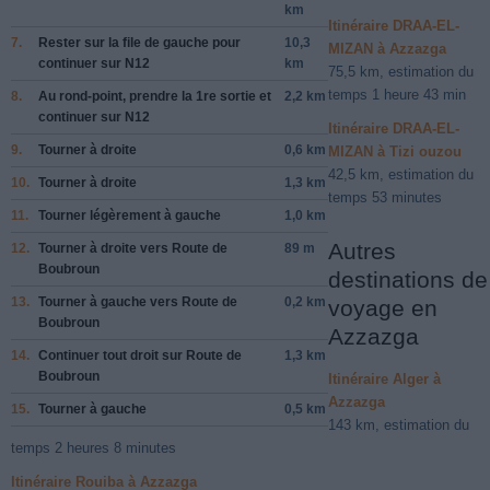
km
Itinéraire DRAA-EL-
7.
Rester sur la file de
gauche
pour
10,3
MIZAN à Azzazga
continuer sur
N12
km
75,5 km, estimation du
temps 1 heure 43 min
8.
Au rond-point, prendre la
1re
sortie et
2,2 km
continuer sur
N12
Itinéraire DRAA-EL-
9.
Tourner à
droite
0,6 km
MIZAN à Tizi ouzou
42,5 km, estimation du
10.
Tourner à
droite
1,3 km
temps 53 minutes
11.
Tourner légèrement à
gauche
1,0 km
Autres
12.
Tourner à
droite
vers
Route de
89 m
Boubroun
destinations de
13.
Tourner à
gauche
vers
Route de
0,2 km
voyage en
Boubroun
Azzazga
14.
Continuer tout droit sur
Route de
1,3 km
Boubroun
Itinéraire Alger à
Azzazga
15.
Tourner à
gauche
0,5 km
143 km, estimation du
temps 2 heures 8 minutes
Itinéraire Rouiba à Azzazga