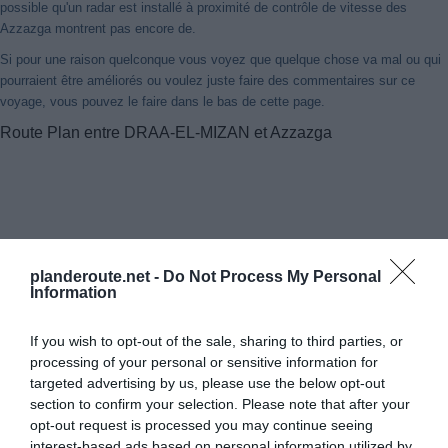
possible qu'un radar est installé à proximité de contrôle de vitesse des
Azzazga montrent pas encore de.
Si pour une raison quelconque vous voyez que quelque chose va mal ou qui
pourraient être améliorés ou voulez juste faire des commentaires sur ce
voyage, vous pouvez le faire dans le bas de cette page.
Route Plan entre DRAA-EL-MIZAN et Azzazga
planderoute.net -
Do Not Process My Personal
Information
If you wish to opt-out of the sale, sharing to third parties, or
processing of your personal or sensitive information for
targeted advertising by us, please use the below opt-out
section to confirm your selection. Please note that after your
opt-out request is processed you may continue seeing
interest-based ads based on personal information utilized by