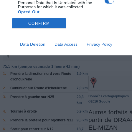
Personal Data that Is Unrelated with the
Purposes for which it was collected.
Opted Out
Facebook Partager cette voie
CONFIRM
Itinéraire
Data Deletion
Data Access
Privacy Policy
75,5 km (
tiempo estimado
1 heure 43 min)
1.
Prendre la direction
nord
vers
Route
1,9 km
d'Ichoukrene
2.
Continuer sur
Route d'Ichoukrene
7,0 km
Données cartographiques
3.
Prendre
à gauche
sur
N25
20,3
©2016 Google
km
Autres forfaits 
4.
Tourner à
droite
5,9 km
partir de DRAA
5.
Prendre la bretelle pour rejoindre
N12
9,3 km
EL-MIZAN
6.
Sortir pour rester sur
N12
13,7