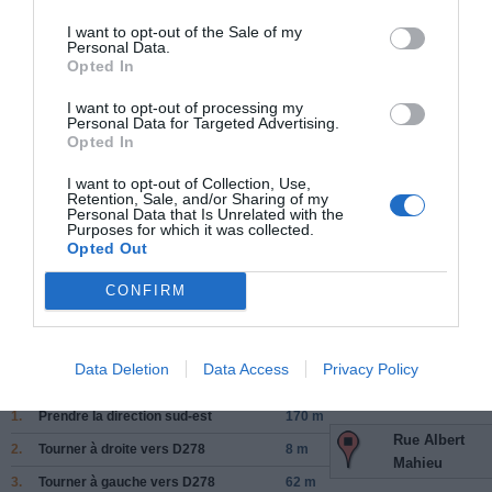
La Glacerie
à 2.18 km du point 14
I want to opt-out of the Sale of my
La Guerranderie
à 3.96 km du point 14
Personal Data.
Opted In
La Bucaille
à 1.16 km du point 15
Val de Saire
à 0.06 km du point 15
I want to opt-out of processing my
la Pole
à 1.16 km du point 15
Personal Data for Targeted Advertising.
La Polle
à 0.54 km du point 16
Opted In
I want to opt-out of Collection, Use,
Retention, Sale, and/or Sharing of my
Facebook Partager cette voie
Personal Data that Is Unrelated with the
Purposes for which it was collected.
Opted Out
Itinéraire
CONFIRM
Route inconnue
Data Deletion
Data Access
Privacy Policy
182 km (
tiempo estimado
1 heure 58 min)
1.
Prendre la direction
sud-est
170 m
Rue Albert
2.
Tourner à droite vers
D278
8 m
Mahieu
3.
Tourner à gauche vers
D278
62 m