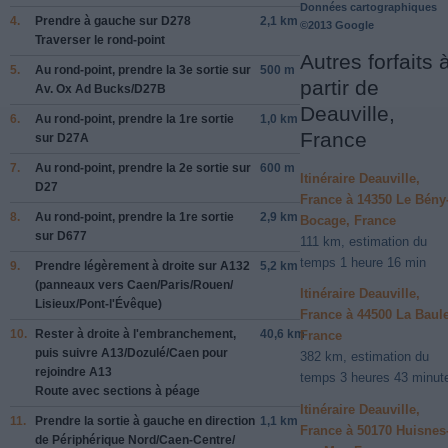
Données cartographiques
4.
Prendre à gauche sur
D278
2,1 km
©2013 Google
Traverser le rond-point
Autres forfaits 
5.
Au rond-point, prendre la
3e
sortie sur
500 m
partir de
Av. Ox Ad Bucks/
D27B
Deauville,
6.
Au rond-point, prendre la
1re
sortie
1,0 km
France
sur
D27A
7.
Au rond-point, prendre la
2e
sortie sur
600 m
Itinéraire Deauville,
D27
France à 14350 Le Bény
8.
Au rond-point, prendre la
1re
sortie
2,9 km
Bocage, France
sur
D677
111 km, estimation du
temps 1 heure 16 min
9.
Prendre légèrement à droite sur
A132
5,2 km
(panneaux vers
Caen/
Paris/
Rouen/
Itinéraire Deauville,
Lisieux/
Pont-l'Évêque
)
France à 44500 La Baule
10.
Rester à droite à l'embranchement,
40,6 km
France
puis suivre
A13/
Dozulé/
Caen
pour
382 km, estimation du
rejoindre
A13
temps 3 heures 43 minut
Route avec sections à péage
Itinéraire Deauville,
11.
Prendre la sortie à gauche en direction
1,1 km
France à 50170 Huisnes
de
Périphérique Nord/
Caen-Centre/