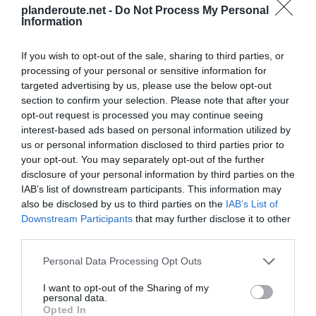
planderoute.net -
Do Not Process My Personal
Deauville
à 1.54 km du point 1
Information
Deauville-Trouville
à 1.56 km du point 1
Deauville-les-Bains
à 1.54 km du point 1
If you wish to opt-out of the sale, sharing to third parties, or
Trouville
à 1.69 km du point 2
processing of your personal or sensitive information for
Trouville-sur-Mer
à 1.69 km du point 2
targeted advertising by us, please use the below opt-out
Touques
à 0.74 km du point 5
section to confirm your selection. Please note that after your
Bonneville-sur-Touques
à 1.83 km du point 5
opt-out request is processed you may continue seeing
Saint-Arnoult
à 0.80 km du point 5
interest-based ads based on personal information utilized by
Saint-Martin-aux-Chartrains
à 0.83 km du point 9
us or personal information disclosed to third parties prior to
Englesqueville
à 2.23 km du point 9
your opt-out. You may separately opt-out of the further
Englesqueville-en-Auge
à 2.23 km du point 9
disclosure of your personal information by third parties on the
Coudray-Rabut
à 2.58 km du point 10
IAB’s list of downstream participants. This information may
Coudray
à 2.58 km du point 10
also be disclosed by us to third parties on the
IAB’s List of
Pont-l"Évêque
à 1.49 km du point 10
Downstream Participants
that may further disclose it to other
Grentheville
à 1.99 km du point 11
third parties.
Giberville
à 1.88 km du point 11
Mondeville
à 1.86 km du point 11
Personal Data Processing Opt Outs
Saint-Germain-la-Blanche-Herbe
à 1.57 km du point 13
Authie
à 1.49 km du point 13
I want to opt-out of the Sharing of my
personal data.
Carpiquet
à 2.51 km du point 13
Opted In
Hameau Quévillon
à 3.29 km du point 14