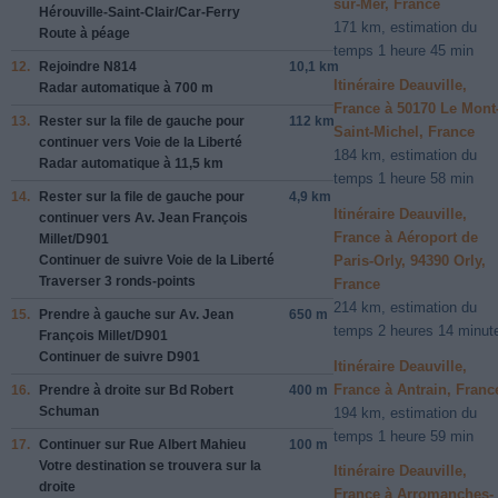
sur-Mer, France
Hérouville-Saint-Clair/
Car-Ferry
171 km, estimation du
Route à péage
temps 1 heure 45 min
12.
Rejoindre
N814
10,1 km
Itinéraire Deauville,
Radar automatique à 700 m
France à 50170 Le Mont
13.
Rester sur la file de gauche pour
112 km
Saint-Michel, France
continuer vers
Voie de la Liberté
184 km, estimation du
Radar automatique à 11,5 km
temps 1 heure 58 min
14.
Rester sur la file de gauche pour
4,9 km
Itinéraire Deauville,
continuer vers
Av. Jean François
France à Aéroport de
Millet/
D901
Continuer de suivre Voie de la Liberté
Paris-Orly, 94390 Orly,
Traverser 3 ronds-points
France
214 km, estimation du
15.
Prendre à gauche sur
Av. Jean
650 m
temps 2 heures 14 minut
François Millet/
D901
Continuer de suivre D901
Itinéraire Deauville,
France à Antrain, Franc
16.
Prendre à droite sur
Bd Robert
400 m
Schuman
194 km, estimation du
temps 1 heure 59 min
17.
Continuer sur
Rue Albert Mahieu
100 m
Votre destination se trouvera sur la
Itinéraire Deauville,
droite
France à Arromanches-