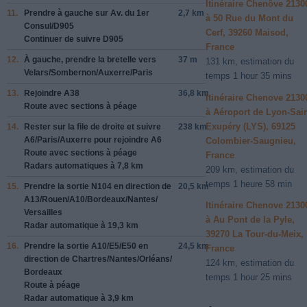
Itinéraire Chenôve 2130
11.
Prendre à gauche sur
Av. du 1er
2,7 km
à 50 Rue du Mont du
Consul/
D905
Cerf, 39260 Maisod,
Continuer de suivre D905
France
12.
À gauche, prendre la bretelle vers
37 m
131 km, estimation du
Velars/
Sombernon/
Auxerre/
Paris
temps 1 hour 35 mins
13.
Rejoindre
A38
36,8 km
Itinéraire Chenove 2130
Route avec sections à péage
à Aéroport de Lyon-Sai
Exupéry (LYS), 69125
14.
Rester sur la file de droite et suivre
238 km
A6/
Paris/
Auxerre
pour rejoindre
A6
Colombier-Saugnieu,
Route avec sections à péage
France
Radars automatiques à 7,8 km
209 km, estimation du
temps 1 heure 58 min
15.
Prendre la sortie
N104
en direction de
20,5 km
A13/
Rouen/
A10/
Bordeaux/
Nantes/
Itinéraire Chenove 2130
Versailles
à Au Pont de la Pyle,
Radar automatique à 19,3 km
39270 La Tour-du-Meix,
16.
Prendre la sortie
A10/
E5/
E50
en
24,5 km
France
direction de
Chartres/
Nantes/
Orléans/
124 km, estimation du
Bordeaux
temps 1 hour 25 mins
Route à péage
Radar automatique à 3,9 km