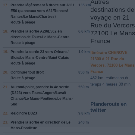
Autres
17.
Prendre légèrement à droite sur
A11/
135 km
destinations de
E50
(panneaux vers
A81/
Rennes/
voyage en 21
Nantes/
Le Mans/
Chartres
)
Route à péage
Rue du Vercors
18.
Prendre la sortie
A28/
E502
en
6,6 km
72100 Le Mans
direction de
Tours/
Le Mans-Centre
France
Route à péage
19.
Prendre la sortie
23
vers
Orléans/
1,0 km
Itinéraire CHENOVE
Blois/
Le Mans-Centre/
Saint Calais
21300 à 21 Rue du
Route à péage
Vercors, 72100 Le Mans
France
20.
Continuer tout droit
850 m
482 km, estimation du
Route à péage
temps 4 heures 38 min
21.
Au rond-point, prendre la
4e
sortie
550 m
(
D323
) vers
Tours/
Angers/
Laval/
Changé/
Le Mans-Pontlieue/
Le Mans-
Planderoute en
Sud
twitter
22.
Rejoindre
D323
9,8 km
23.
Prendre la sortie en direction de
Le
240 m
Mans-Pontlieue