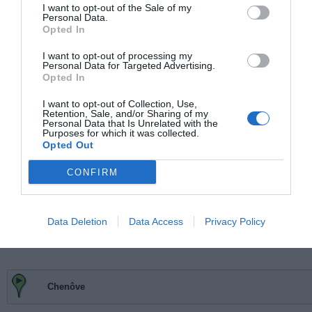
I want to opt-out of the Sale of my
Denisy
à 1.84 km du point 17
Personal Data.
Parence
à 2.55 km du point 18
Opted In
Les Morlettes
à 1.65 km du point 18
Fatines
à 3.31 km du point 18
I want to opt-out of processing my
Personal Data for Targeted Advertising.
Yvré-l"Évêque
à 3.58 km du point 19
Opted In
Rossay
à 3.69 km du point 19
Les Rossays
à 3.69 km du point 19
I want to opt-out of Collection, Use,
Cité-des-Pins
à 1.15 km du point 23
Retention, Sale, and/or Sharing of my
Personal Data that Is Unrelated with the
Les Guegilels
à 2.58 km du point 23
Purposes for which it was collected.
Bel Air
à 1.57 km du point 23
Opted Out
Pontlieue
à 2.69 km du point 25
CONFIRM
Facebook Partager cette voie
Data Deletion
Data Access
Privacy Policy
Itinéraire
Chenôve