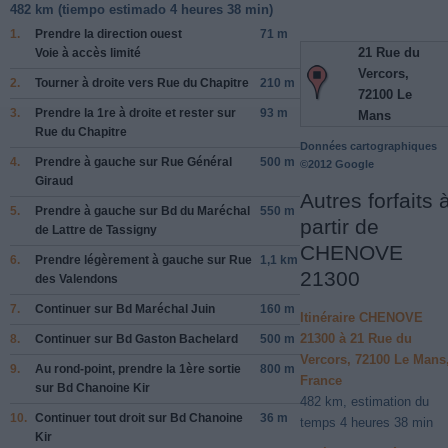
482 km (
tiempo estimado
4 heures 38 min)
1.
Prendre la direction
ouest
71 m
21 Rue du
Voie à accès limité
Vercors,
2.
Tourner à droite vers
Rue du Chapitre
210 m
72100 Le
3.
Prendre la 1re à droite et rester sur
93 m
Mans
Rue du Chapitre
Données cartographiques
4.
Prendre à gauche sur
Rue Général
500 m
©2012 Google
Giraud
Autres forfaits 
5.
Prendre à gauche sur
Bd du Maréchal
550 m
partir de
de Lattre de Tassigny
CHENOVE
6.
Prendre légèrement à gauche sur
Rue
1,1 km
21300
des Valendons
7.
Continuer sur
Bd Maréchal Juin
160 m
Itinéraire CHENOVE
21300 à 21 Rue du
8.
Continuer sur
Bd Gaston Bachelard
500 m
Vercors, 72100 Le Mans
9.
Au rond-point, prendre la
1ère
sortie
800 m
France
sur
Bd Chanoine Kir
482 km, estimation du
10.
Continuer tout droit sur
Bd Chanoine
36 m
temps 4 heures 38 min
Kir