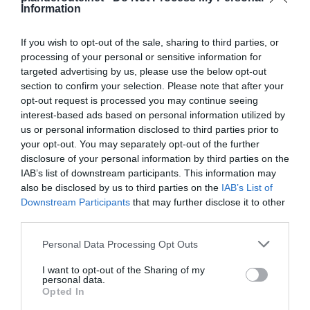
Information
Places à proximité de votre itinéraire (moins de 30)
If you wish to opt-out of the sale, sharing to third parties, or
processing of your personal or sensitive information for
Talant
à 2.52 km du point 1
targeted advertising by us, please use the below opt-out
Chenôve
à 1.20 km du point 1
section to confirm your selection. Please note that after your
Larrey
à 2.78 km du point 1
opt-out request is processed you may continue seeing
La Fillotte
à 2.39 km du point 7
interest-based ads based on personal information utilized by
Plombières
à 1.28 km du point 12
us or personal information disclosed to third parties prior to
Daix
à 2.00 km du point 12
your opt-out. You may separately opt-out of the further
Plombières-lès-Dijon
à 1.28 km du point 12
disclosure of your personal information by third parties on the
Créancey
à 3.17 km du point 14
IAB’s list of downstream participants. This information may
Thoisy-le-Désert
à 1.90 km du point 14
also be disclosed by us to third parties on the
IAB’s List of
Pouilly-en-Auxois
à 1.69 km du point 14
Downstream Participants
that may further disclose it to other
Évry-Petit-Bourg
à 2.38 km du point 15
third parties.
Orangis
à 1.98 km du point 15
Courcouronnes
à 1.74 km du point 15
Personal Data Processing Opt Outs
Villeziers
à 1.91 km du point 16
Saint-Jean-de-Beauregard
à 1.91 km du point 16
I want to opt-out of the Sharing of my
Janvry
à 2.34 km du point 16
personal data.
Opted In
Haut-Bout
à 1.44 km du point 17
Ponthévrard
à 0.86 km du point 17