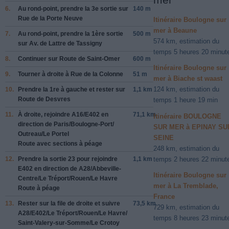
6.
Au rond-point, prendre la
3e
sortie sur
140 m
Rue de la Porte Neuve
Itinéraire Boulogne sur
mer à Beaune
7.
Au rond-point, prendre la
1ère
sortie
500 m
574 km, estimation du
sur
Av. de Lattre de Tassigny
temps 5 heures 20 minut
8.
Continuer sur
Route de Saint-Omer
600 m
Itinéraire Boulogne sur
9.
Tourner à droite à
Rue de la Colonne
51 m
mer à Biache st waast
124 km, estimation du
10.
Prendre la 1re à gauche et rester sur
1,1 km
Route de Desvres
temps 1 heure 19 min
11.
À droite, rejoindre
A16/
E402
en
71,1 km
Itinéraire BOULOGNE
direction de
Paris/
Boulogne-Port/
SUR MER à EPINAY SU
Outreau/
Le Portel
SEINE
Route avec sections à péage
248 km, estimation du
12.
Prendre la sortie
23
pour rejoindre
1,1 km
temps 2 heures 22 minut
E402
en direction de
A28/
Abbeville-
Itinéraire Boulogne sur
Centre/
Le Tréport/
Rouen/
Le Havre
mer à La Tremblade,
Route à péage
France
13.
Rester sur la file de droite et suivre
73,5 km
729 km, estimation du
A28/
E402/
Le Tréport/
Rouen/
Le Havre/
temps 8 heures 23 minut
Saint-Valery-sur-Somme/
Le Crotoy