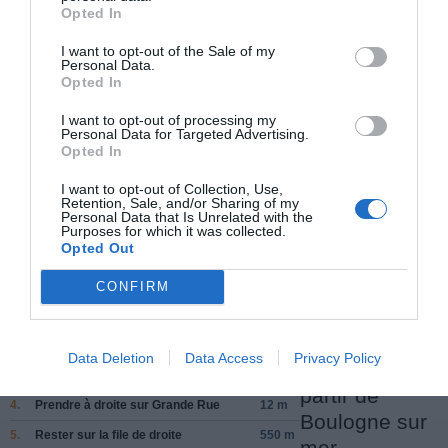
Opted In
Facebook Partager cette voie
I want to opt-out of the Sale of my
Personal Data.
Opted In
Itinéraire
I want to opt-out of processing my
Personal Data for Targeted Advertising.
Opted In
Boulogne-sur-Mer
I want to opt-out of Collection, Use,
Retention, Sale, and/or Sharing of my
729 km (
tiempo estimado
8 heures 23 minutes)
Personal Data that Is Unrelated with the
Purposes for which it was collected.
1.
Prendre la direction
nord
sur
Rue de la
120 m
Opted Out
Providence
vers
Rue du Cloître
La
Tremblade
CONFIRM
2.
Prendre à gauche sur
Pl. de la
120 m
Résistance/
Rue Saint-Jean
Données cartographiques
©2011 Google, Tele Atlas
3.
Prendre à droite sur
Pl. de la
73 m
Résistance/
Porte des Dunes
Data Deletion
Data Access
Privacy Policy
Autres forfaits 
Continuer de suivre Porte des Dunes
partir de
4.
Prendre à droite sur
Grande Rue
12 m
Boulogne sur
5.
Rester sur la file de droite
550 m
mer