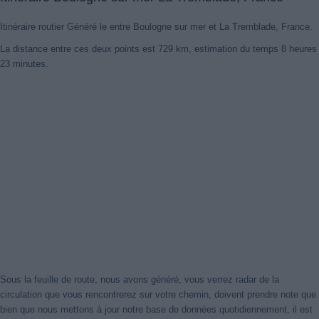
Itinéraire routier Généré le entre Boulogne sur mer et La Tremblade, France.
La distance entre ces deux points est 729 km, estimation du temps 8 heures
23 minutes.
Nouveaux itinéraires trouvés
Notre système a détecté des itinéraires mis à jour entre
Boulogne
Sur Mer
et
La Tremblade, France
mieux optimisé pour votre voyage
en voiture. Cliquez sur le bouton "Recharger Itinéraires" ou de
fermer cet avis. Merci!
Sous la feuille de route, nous avons généré, vous verrez radar de la
circulation que vous rencontrerez sur votre chemin, doivent prendre note que
Fermer cet avis
bien que nous mettons à jour notre base de données quotidiennement, il est