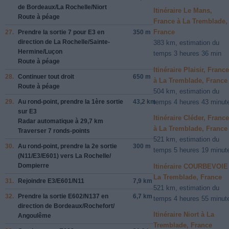
de
Bordeaux/
La Rochelle/
Niort
Itinéraire Le Mans,
Route à péage
France à La Tremblade,
France
27.
Prendre la sortie
7
pour
E3
en
350 m
direction de
La Rochelle/
Sainte-
383 km, estimation du
Hermine/
Luçon
temps 3 heures 36 min
Route à péage
Itinéraire Plaisir, France
28.
Continuer tout droit
650 m
à La Tremblade, France
Route à péage
504 km, estimation du
temps 4 heures 43 minut
29.
Au rond-point, prendre la
1ère
sortie
43,2 km
sur
E3
Itinéraire Cléder, France
Radar automatique à 29,7 km
à La Tremblade, France
Traverser 7 ronds-points
521 km, estimation du
30.
Au rond-point, prendre la
2e
sortie
300 m
temps 5 heures 19 minut
(
N11/
E3/
E601
) vers
La Rochelle/
Dompierre
Itinéraire COURBEVOIE
La Tremblade, France
31.
Rejoindre
E3/
E601/
N11
7,9 km
521 km, estimation du
32.
Prendre la sortie
E602/
N137
en
6,7 km
temps 4 heures 55 minut
direction de
Bordeaux/
Rochefort/
Itinéraire Niort à La
Angoulême
Tremblade, France