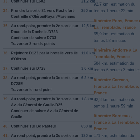
33.
Continuer sur
E602
21,2 km
92,7 km, estimation du
34.
Prendre la sortie
31
vers
Rochefort-
350 m
temps 1 heure 22 min
Centre/
Ile d'Oléron/
Royan/
Marennes
Itinéraire Pons, France 
35.
Au rond-point, prendre la
2e
sortie sur
12,5 km
La Tremblade, France
Route de la Rochelle/
D733
65,9 km, estimation du
Continuer de suivre D733
temps 52 minutes
Traverser 3 ronds-points
Itinéraire Andorre à La
36.
Rejoindre
D123
par la bretelle vers
Île
11,0 km
Tremblade, France
d'Oléron
584 km, estimation du
37.
Continuer sur
D728
3,0 km
temps 6 heures 3 minute
38.
Au rond-point, prendre la
3e
sortie sur
6,2 km
Itinéraire Carcans,
D728E
France à La Tremblade,
Traverser le rond-point
France
39.
Au rond-point, prendre la
3e
sortie sur
1,8 km
92,8 km, estimation du
Av. du Général de Gaulle/
D25
temps 1 heure 59 min
Continuer de suivre Av. du Général de
Itinéraire Bordeaux,
Gaulle
France à La Tremblade,
40.
Continuer sur
Bd Pasteur
650 m
France
171 km, estimation du
41.
Au rond-point, prendre la
3e
sortie sur
120 m