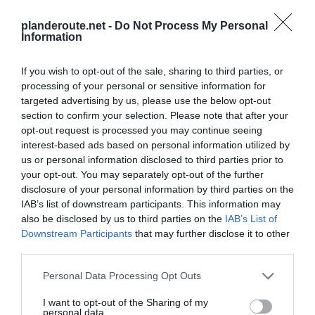
Cité de Beauregard
à 1.35 km du point 32
Cité du Prieuré
à 2.00 km du point 32
planderoute.net -
Do Not Process My Personal
Information
Lagord
à 1.57 km du point 32
Aytré
à 1.58 km du point 33
La Manon
à 1.89 km du point 33
If you wish to opt-out of the sale, sharing to third parties, or
Les Coudrans
à 1.75 km du point 33
processing of your personal or sensitive information for
Rochefort-sur-Mer
à 4.04 km du point 34
targeted advertising by us, please use the below opt-out
Breuil-Magné
à 2.02 km du point 34
section to confirm your selection. Please note that after your
Vergeroux
à 0.33 km du point 34
opt-out request is processed you may continue seeing
Martrou
à 5.64 km du point 36
interest-based ads based on personal information utilized by
Échillais
à 4.07 km du point 36
us or personal information disclosed to third parties prior to
Beaugeay
à 1.08 km du point 36
your opt-out. You may separately opt-out of the further
Hiers
à 3.44 km du point 37
disclosure of your personal information by third parties on the
Marennes
à 2.52 km du point 37
IAB’s list of downstream participants. This information may
Hiers-Brouage
à 3.44 km du point 37
also be disclosed by us to third parties on the
IAB’s List of
Bourcefranc
à 3.20 km du point 38
Downstream Participants
that may further disclose it to other
Ronce
à 1.75 km du point 39
third parties.
La Tremblade
à 2.80 km du point 39
Ronce-les-Bains
à 1.75 km du point 39
Personal Data Processing Opt Outs
La Cayenne
à 2.30 km du point 40
I want to opt-out of the Sharing of my
La Cayenne de Seudre
à 2.30 km du point 40
personal data.