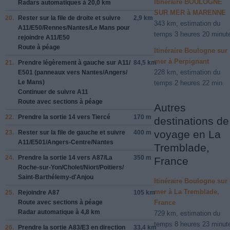
Itinéraire BOULOGNE
Radars automatiques à 20,0 km
SUR MER à MARENNE
20.
Rester sur la file de droite et suivre
2,9 km
343 km, estimation du
A11/
E50/
Rennes/
Nantes/
Le Mans
pour
temps 3 heures 20 minut
rejoindre
A11/
E50
Route à péage
Itinéraire Boulogne sur
mer à Perpignant
21.
Prendre légèrement à gauche sur
A11/
84,5 km
228 km, estimation du
E501
(panneaux vers
Nantes/
Angers/
Le Mans
)
temps 2 heures 22 min
Continuer de suivre A11
Route avec sections à péage
Autres
22.
Prendre la sortie
14
vers
Tiercé
170 m
destinations de
voyage en La
23.
Rester sur la file de gauche et suivre
400 m
A11/
E501/
Angers-Centre/
Nantes
Tremblade,
24.
Prendre la sortie
14
vers
A87/
La
350 m
France
Roche-sur-Yon/
Cholet/
Niort/
Poitiers/
Saint-Barthélemy-d'Anjou
Itinéraire Boulogne sur
mer à La Tremblade,
25.
Rejoindre
A87
105 km
Route avec sections à péage
France
Radar automatique à 4,8 km
729 km, estimation du
temps 8 heures 23 minut
26.
Prendre la sortie
A83/
E3
en direction
33,4 km