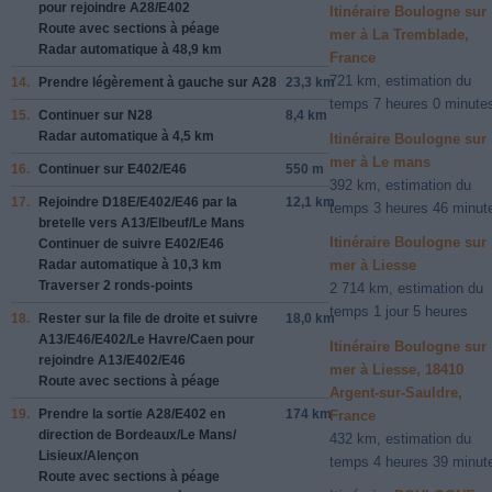
pour rejoindre
A28/
E402
Itinéraire Boulogne sur
Route avec sections à péage
mer à La Tremblade,
Radar automatique à 48,9 km
France
721 km, estimation du
14.
Prendre légèrement à gauche sur
A28
23,3 km
temps 7 heures 0 minute
15.
Continuer sur
N28
8,4 km
Radar automatique à 4,5 km
Itinéraire Boulogne sur
mer à Le mans
16.
Continuer sur
E402/
E46
550 m
392 km, estimation du
17.
Rejoindre
D18E/
E402/
E46
par la
12,1 km
temps 3 heures 46 minut
bretelle vers
A13/
Elbeuf/
Le Mans
Itinéraire Boulogne sur
Continuer de suivre E402/
E46
Radar automatique à 10,3 km
mer à Liesse
Traverser 2 ronds-points
2 714 km, estimation du
temps 1 jour 5 heures
18.
Rester sur la file de droite et suivre
18,0 km
A13/
E46/
E402/
Le Havre/
Caen
pour
Itinéraire Boulogne sur
rejoindre
A13/
E402/
E46
mer à Liesse, 18410
Route avec sections à péage
Argent-sur-Sauldre,
19.
Prendre la sortie
A28/
E402
en
174 km
France
direction de
Bordeaux/
Le Mans/
432 km, estimation du
Lisieux/
Alençon
temps 4 heures 39 minut
Route avec sections à péage