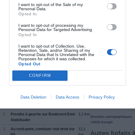
I want to opt-out of the Sale of my
Personal Data.
Opted In
Places à proximité de votre itinéraire (moins de 30)
I want to opt-out of processing my
Personal Data for Targeted Advertising.
Opted In
Facebook Partager cette voie
I want to opt-out of Collection, Use,
Retention, Sale, and/or Sharing of my
Itinéraire
Personal Data that Is Unrelated with the
Purposes for which it was collected.
Opted Out
CONFIRM
183 km (
tiempo estimado
2 heures 10 minutes)
1.
Prendre la direction
nord
sur
Rue Attia
35 m
Data Deletion
Data Access
Privacy Policy
Abdellah
vers
Boulevard Emir
Abdelkader
2.
Prendre
à gauche
sur
Boulevard Emir
1,1 km
Données cartographiques
Abdelkader
©2016 Google
3.
Au rond-point, continuer tout droit sur
12,1
Autres forfaits 
N5
km