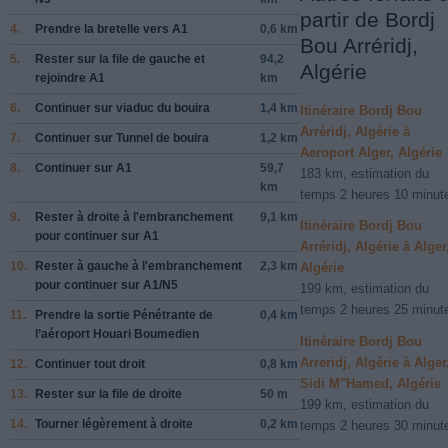
partir de Bordj
4.
Prendre la bretelle vers
A1
0,6 km
Bou Arréridj,
5.
Rester sur la file de
gauche
et
94,2
Algérie
rejoindre
A1
km
6.
Continuer sur
viaduc du bouira
1,4 km
Itinéraire Bordj Bou
Arréridj, Algérie à
7.
Continuer sur
Tunnel de bouira
1,2 km
Aeroport Alger, Algérie
8.
Continuer sur
A1
59,7
183 km, estimation du
km
temps 2 heures 10 minut
9.
Rester à
droite
à l'embranchement
9,1 km
Itinéraire Bordj Bou
pour continuer sur
A1
Arréridj, Algérie à Alger
10.
Rester à
gauche
à l'embranchement
2,3 km
Algérie
pour continuer sur
A1
/
N5
199 km, estimation du
temps 2 heures 25 minut
11.
Prendre la sortie
Pénétrante de
0,4 km
l’aéroport Houari Boumedien
Itinéraire Bordj Bou
Arreridj, Algérie à Alger
12.
Continuer tout droit
0,8 km
Sidi M"Hamed, Algérie
13.
Rester sur la file de
droite
50 m
199 km, estimation du
14.
Tourner légèrement à
droite
0,2 km
temps 2 heures 30 minut