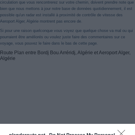
circulation que vous rencontrerez sur votre chemin, doivent prendre note que
bien que nous mettons à jour notre base de données quotidiennement, il est
possible qu'un radar est installé à proximité de contrôle de vitesse des
Aeroport Alger, Algérie montrent pas encore de.
Si pour une raison quelconque vous voyez que quelque chose va mal ou qui
pourraient être améliorés ou voulez juste faire des commentaires sur ce
voyage, vous pouvez le faire dans le bas de cette page.
Route Plan entre Bordj Bou Arréridj, Algérie et Aeroport Alger,
Algérie