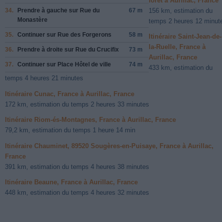
foret à Aurillac, France
156 km, estimation du
34.
Prendre
à gauche
sur
Rue du
67 m
Monastère
temps 2 heures 12 minut
35.
Continuer sur
Rue des Forgerons
58 m
Itinéraire Saint-Jean-de-
la-Ruelle, France à
36.
Prendre
à droite
sur
Rue du Crucifix
73 m
Aurillac, France
37.
Continuer sur
Place Hôtel de ville
74 m
433 km, estimation du
temps 4 heures 21 minutes
Itinéraire Cunac, France à Aurillac, France
172 km, estimation du temps 2 heures 33 minutes
Itinéraire Riom-és-Montagnes, France à Aurillac, France
79,2 km, estimation du temps 1 heure 14 min
Itinéraire Chauminet, 89520 Sougères-en-Puisaye, France à Aurillac,
France
391 km, estimation du temps 4 heures 38 minutes
Itinéraire Beaune, France à Aurillac, France
448 km, estimation du temps 4 heures 32 minutes