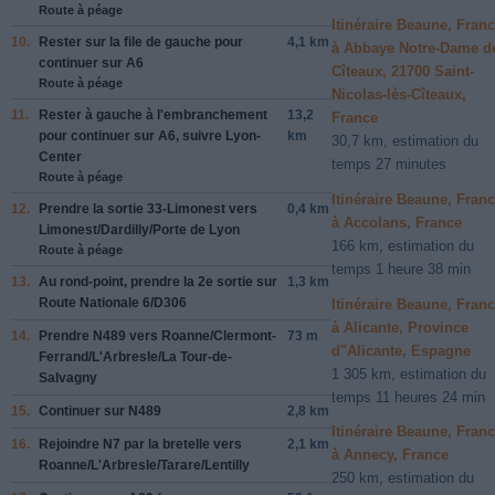
Route à péage
Itinéraire Beaune, Fran
10.
Rester sur la file de
gauche
pour
4,1 km
à Abbaye Notre-Dame d
continuer sur
A6
Cîteaux, 21700 Saint-
Route à péage
Nicolas-lès-Cîteaux,
11.
Rester à
gauche
à l'embranchement
13,2
France
pour continuer sur
A6
, suivre
Lyon-
km
30,7 km, estimation du
Center
temps 27 minutes
Route à péage
Itinéraire Beaune, Fran
12.
Prendre la sortie
33-Limonest
vers
0,4 km
à Accolans, France
Limonest/Dardilly/Porte de Lyon
166 km, estimation du
Route à péage
temps 1 heure 38 min
13.
Au rond-point, prendre la
2e
sortie sur
1,3 km
Route Nationale 6/D306
Itinéraire Beaune, Fran
à Alicante, Province
14.
Prendre
N489
vers
Roanne/Clermont-
73 m
d"Alicante, Espagne
Ferrand/L'Arbresle/La Tour-de-
1 305 km, estimation du
Salvagny
temps 11 heures 24 min
15.
Continuer sur
N489
2,8 km
Itinéraire Beaune, Fran
16.
Rejoindre
N7
par la bretelle vers
2,1 km
à Annecy, France
Roanne/L'Arbresle/Tarare/Lentilly
250 km, estimation du