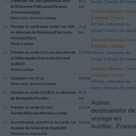
17.
Continuer sur
A89
(panneaux vers
53,1
temps 2 heures 26 minut
N7/Clermont-Fd/Roanne/Tarare/L'
km
Itinéraire Beaune, Fran
Arbresle/Lentilly
)
à Antibes, France
Route avec sections à péage
607 km, estimation du
18.
Prendre la sortie pour rester sur
A89
77,6
temps 5 heures 28 minut
en direction de
Bordeaux/Clermont-
km
Ferrand/Thiers
Itinéraire Beaune, Fran
Route à péage
à Aurillac, France
19.
Prendre la sortie
A711
en direction de
1,7 km
448 km, estimation du
A75/Montpellier/Clermont-Ferrand-
temps 4 heures 32 minut
Sud/E70
Itinéraire Beaune, Fran
Route à péage
à Aurillac, France
20.
Continuer sur
A711
9,8 km
445 km, estimation du
Route avec sections à péage
temps 4 heures 39 minut
21.
Prendre la sortie
A75/E11
en direction
67,5
de
Montpellier/Aurillac
km
Autres
22.
Prendre la sortie
23
vers
0,4 km
destinations de
Aurillac/Massiac/Murat/Le Lorian
voyage en
23.
Au rond-point, prendre la
3e
sortie sur
1,4 km
Aurillac, Franc
Avenue du Général de Gaulle/N9
Traverser le rond-point