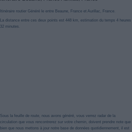
Itinéraire routier Généré le entre Beaune, France et Aurillac, France.
La distance entre ces deux points est 448 km, estimation du temps 4 heures
32 minutes.
Nouveaux itinéraires trouvés
Notre système a détecté des itinéraires mis à jour entre
Beaune,
France
et
Aurillac, France
mieux optimisé pour votre voyage en
voiture. Cliquez sur le bouton "Recharger Itinéraires" ou de fermer
cet avis. Merci!
Fermer cet avis
Sous la feuille de route, nous avons généré, vous verrez radar de la
circulation que vous rencontrerez sur votre chemin, doivent prendre note que
bien que nous mettons à jour notre base de données quotidiennement, il est