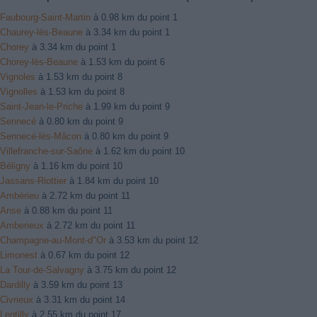
Faubourg-Saint-Martin
à 0.98 km du point 1
Chaurey-lès-Beaune
à 3.34 km du point 1
Chorey
à 3.34 km du point 1
Chorey-lès-Beaune
à 1.53 km du point 6
Vignoles
à 1.53 km du point 8
Vignolles
à 1.53 km du point 8
Saint-Jean-le-Priche
à 1.99 km du point 9
Sennecé
à 0.80 km du point 9
Sennecé-lès-Mâcon
à 0.80 km du point 9
Villefranche-sur-Saône
à 1.62 km du point 10
Béligny
à 1.16 km du point 10
Jassans-Riottier
à 1.84 km du point 10
Ambérieu
à 2.72 km du point 11
Anse
à 0.88 km du point 11
Amberieux
à 2.72 km du point 11
Champagne-au-Mont-d"Or
à 3.53 km du point 12
Limonest
à 0.67 km du point 12
La Tour-de-Salvagny
à 3.75 km du point 12
Dardilly
à 3.59 km du point 13
Civrieux
à 3.31 km du point 14
Lentilly
à 2.55 km du point 17