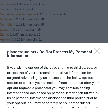
Le Pioulé
à 1.92 km du point 17
Lard
à 3.10 km du point 18
Saint-Georges-de-Baroille
à 3.10 km du point 18
Grénieux
à 2.23 km du point 18
Cormède
à 1.32 km du point 19
Lussat
à 0.53 km du point 19
Épinet
à 1.47 km du point 19
Aubière
à 3.29 km du point 21
Cité de la Raye Dieu
à 2.02 km du point 21
Gravanches
à 3.49 km du point 21
planderoute.net -
Do Not Process My Personal
Massiac
à 2.19 km du point 22
Information
Bousselorgue
à 1.75 km du point 22
Ranquet
à 2.34 km du point 22
If you wish to opt-out of the sale, sharing to third parties, or
Aurouze
à 3.69 km du point 24
processing of your personal or sensitive information for
Bredom
à 1.22 km du point 25
targeted advertising by us, please use the below opt-out
Chastel-sur-Murat
à 0.90 km du point 25
section to confirm your selection. Please note that after your
Murat
à 0.90 km du point 25
opt-out request is processed you may continue seeing
Laveissière
à 6.05 km du point 26
interest-based ads based on personal information utilized by
Saint-Jacques-des-Blats
à 5.90 km du point 26
us or personal information disclosed to third parties prior to
Lavigerie
à 5.00 km du point 26
your opt-out. You may separately opt-out of the further
Giou
à 2.54 km du point 27