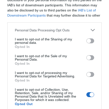
disclosure of your personal information by third parties on the
Carnéjac
à 1.70 km du point 27
IAB’s list of downstream participants. This information may
Giou-de-Mamou
à 2.54 km du point 27
also be disclosed by us to third parties on the
IAB’s List of
Arpajon-sur-Cère
à 1.99 km du point 28
Downstream Participants
that may further disclose it to other
Aurillac
à 0.31 km du point 28
third parties.
Arpajon
à 1.99 km du point 28
Naucelles
à 2.89 km du point 30
Personal Data Processing Opt Outs
I want to opt-out of the Sharing of my
personal data.
Facebook Partager cette voie
Opted In
Itinéraire
I want to opt-out of the Sale of my
Personal Data.
Opted In
I want to opt-out of processing my
Personal Data for Targeted Advertising.
Opted In
448 km (
tiempo estimado
4 heures 32 minutes)
I want to opt-out of Collection, Use,
1.
Prendre la direction
nord-est
sur
Rue
30 m
Retention, Sale, and/or Sharing of my
Jean Belin
vers
Rue Oudot
Personal Data that Is Unrelated with the
Purposes for which it was collected.
2.
Prendre
à gauche
sur
Rue Oudot
0,1 km
Opted Out
Données cartographiques