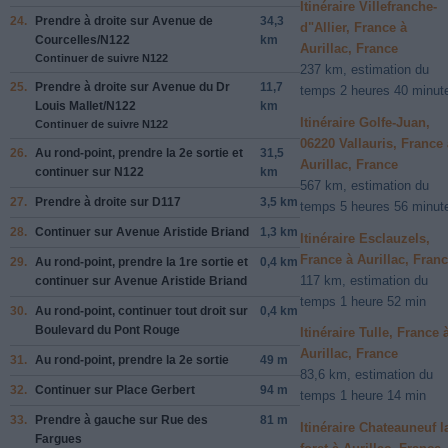
Itinéraire Villefranche-
24.
Prendre
à droite
sur
Avenue de
34,3
d"Allier, France à
Courcelles/N122
km
Aurillac, France
Continuer de suivre N122
237 km, estimation du
25.
Prendre
à droite
sur
Avenue du Dr
11,7
temps 2 heures 40 minut
Louis Mallet/N122
km
Itinéraire Golfe-Juan,
Continuer de suivre N122
06220 Vallauris, France 
26.
Au rond-point, prendre la
2e
sortie et
31,5
Aurillac, France
continuer sur
N122
km
567 km, estimation du
27.
Prendre
à droite
sur
D117
3,5 km
temps 5 heures 56 minut
28.
Continuer sur
Avenue Aristide Briand
1,3 km
Itinéraire Esclauzels,
France à Aurillac, Fran
29.
Au rond-point, prendre la
1re
sortie et
0,4 km
117 km, estimation du
continuer sur
Avenue Aristide Briand
temps 1 heure 52 min
30.
Au rond-point, continuer tout droit sur
0,4 km
Boulevard du Pont Rouge
Itinéraire Tulle, France 
Aurillac, France
31.
Au rond-point, prendre la
2e
sortie
49 m
83,6 km, estimation du
32.
Continuer sur
Place Gerbert
94 m
temps 1 heure 14 min
33.
Prendre
à gauche
sur
Rue des
81 m
Itinéraire Chateauneuf l
Fargues