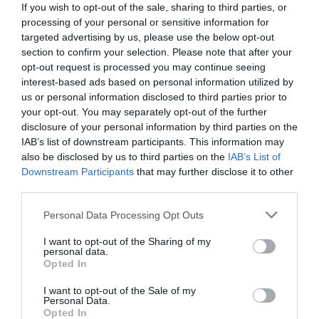
If you wish to opt-out of the sale, sharing to third parties, or
processing of your personal or sensitive information for
targeted advertising by us, please use the below opt-out
Facebook Partager cette voie
section to confirm your selection. Please note that after your
opt-out request is processed you may continue seeing
Itinéraire
interest-based ads based on personal information utilized by
us or personal information disclosed to third parties prior to
your opt-out. You may separately opt-out of the further
disclosure of your personal information by third parties on the
IAB’s list of downstream participants. This information may
also be disclosed by us to third parties on the
IAB’s List of
2 386 km (
tiempo estimado
1 jour 10 heures)
Downstream Participants
that may further disclose it to other
1.
Prendre la direction
nord-est
sur
Ave
24 m
third parties.
De La Nation
vers
Avenue Moussa
Travele
Personal Data Processing Opt Outs
2.
Prendre
à droite
sur
Avenue Moussa
0,4 km
Données cartographiques
Travele
I want to opt-out of the Sharing of my
©2016 Google
personal data.
3.
Prendre
à gauche
sur
Avenue de
0,6 km
Opted In
Autres forfaits 
I'Yser
partir de
I want to opt-out of the Sale of my
4.
Prendre
à droite
sur
RN7
3,3 km
Personal Data.
Bamako, Mali
Opted In
5.
Continuer sur
Avenue De L' Unite
5,2 km