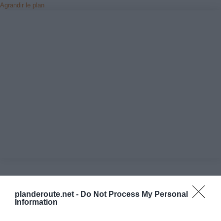
Agrandir le plan
Vérifiez la météo dans votre voyage
planderoute.net -
Do Not Process My Personal
Information
Places à proximité de votre itinéraire (moins de 30)