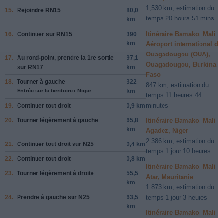
1,530 km, estimation du
15.
Rejoindre
RN15
80,0
temps 20 hours 51 mins
km
Itinéraire Bamako, Mali 
16.
Continuer sur
RN15
390
km
Aéroport international 
Ouagadougou (OUA),
17.
Au rond-point, prendre la
1re
sortie
97,1
Ouagadougou, Burkina
sur
RN17
km
Faso
18.
Tourner à
gauche
322
847 km, estimation du
Entrée sur le territoire : Niger
km
temps 11 heures 44
minutes
19.
Continuer tout droit
0,9 km
20.
Tourner légèrement à
gauche
65,8
Itinéraire Bamako, Mali 
km
Agadez, Niger
2 386 km, estimation du
21.
Continuer tout droit sur
N25
0,4 km
temps 1 jour 10 heures
22.
Continuer tout droit
0,8 km
Itinéraire Bamako, Mali 
23.
Tourner légèrement à
droite
55,5
Atar, Mauritanie
km
1 873 km, estimation du
temps 1 jour 3 heures
24.
Prendre
à gauche
sur
N25
63,5
km
Itinéraire Bamako, Mali 