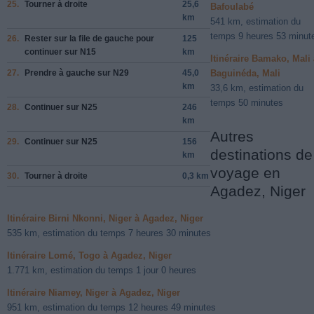
25.
Tourner à
droite
25,6
Bafoulabé
km
541 km, estimation du
temps 9 heures 53 minut
26.
Rester sur la file de
gauche
pour
125
continuer sur
N15
km
Itinéraire Bamako, Mali 
27.
Prendre
à gauche
sur
N29
45,0
Baguinéda, Mali
km
33,6 km, estimation du
temps 50 minutes
28.
Continuer sur
N25
246
km
Autres
29.
Continuer sur
N25
156
destinations de
km
voyage en
30.
Tourner à
droite
0,3 km
Agadez, Niger
Itinéraire Birni Nkonni, Niger à Agadez, Niger
535 km, estimation du temps 7 heures 30 minutes
Itinéraire Lomé, Togo à Agadez, Niger
1.771 km, estimation du temps 1 jour 0 heures
Itinéraire Niamey, Niger à Agadez, Niger
951 km, estimation du temps 12 heures 49 minutes