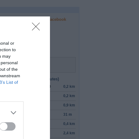
Facebook
r cette voie
aire
sonal or
ection to
ou may
 personal
out of the
 downstream
 (
tiempo estimado
55 minutes)
B’s List of
ndre la direction
sud
sur
L 70
0,2 km
rner à
droite
vers
L 175
0,2 km
ndre
à gauche
sur
L 175
0,9 km
ndre
à gauche
sur
L 34
31 m
rner à
droite
vers
L 23
0,4 km
tinuer sur
L 23
2,4 km