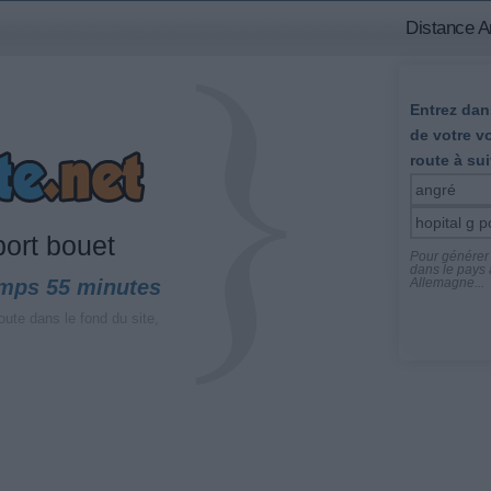
Distance An
Entrez dans
de votre v
route à sui
port bouet
Pour générer l
dans le pays a
emps 55 minutes
Allemagne...
oute dans le fond du site,