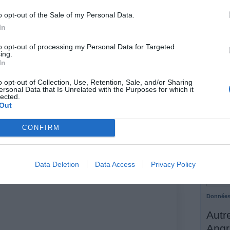
7.
Au 
o opt-out of the Sale of my Personal Data.
D 3
In
8.
Pre
to opt-out of processing my Personal Data for Targeted
9.
Tou
ing.
10.
Con
In
11.
Pre
o opt-out of Collection, Use, Retention, Sale, and/or Sharing
de 
ersonal Data that Is Unrelated with the Purposes for which it
lected.
12.
Pre
Out
Bou
CONFIRM
13.
Au 
su
14.
Tou
Data Deletion
Data Access
Privacy Policy
Données
Autre
Angr