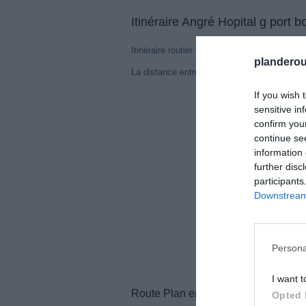
Itinéraire Angré Hopital g port b
Itinéraire routier Généré le entre Angré et Ho
planderou
La distance entre ces deux points est 29,0
If you wish 
sensitive in
confirm you
continue se
information 
further disc
participants
Downstream 
Persona
I want t
Route Plan entre Angré et Hopital g 
Opted 