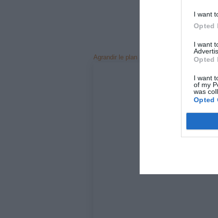
I want t
Opted 
I want 
Advertis
Agrandir le plan
Opted 
I want t
of my P
was col
Opted 