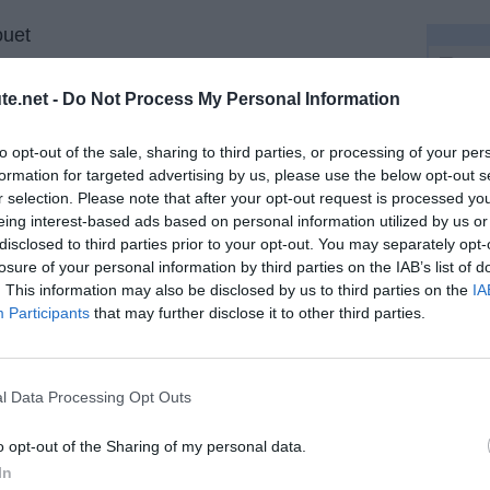
ouet
pital g port bouet.
Partage
te.net -
Do Not Process My Personal Information
 km, estimation du temps 55 minutes.
Itinér
Sous la feuille de route, nous avons généré,
to opt-out of the sale, sharing to third parties, or processing of your per
vous verrez radar de la circulation que vous
formation for targeted advertising by us, please use the below opt-out s
rencontrerez sur votre chemin, doivent prendre
r selection. Please note that after your opt-out request is processed y
note que bien que nous mettons à jour notre
eing interest-based ads based on personal information utilized by us or
base de données quotidiennement, il est
disclosed to third parties prior to your opt-out. You may separately opt-
possible qu'un radar est installé à proximité de
losure of your personal information by third parties on the IAB’s list of
29,0 km
contrôle de vitesse des Hopital g port bouet
. This information may also be disclosed by us to third parties on the
IA
1.
Pre
montrent pas encore de.
Participants
that may further disclose it to other third parties.
2.
Tou
Si pour une raison quelconque vous voyez que
quelque chose va mal ou qui pourraient être
3.
Pre
améliorés ou voulez juste faire des
l Data Processing Opt Outs
4.
Pre
commentaires sur ce voyage, vous pouvez le
faire dans le bas de cette page.
5.
Tou
o opt-out of the Sharing of my personal data.
port bouet
6.
Con
In